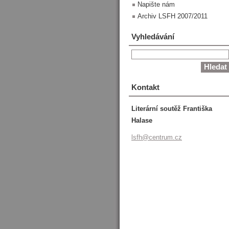
Napište nám
Archiv LSFH 2007/2011
Vyhledávání
Kontakt
Literární soutěž Františka
Halase
lsfh@cen
trum.cz