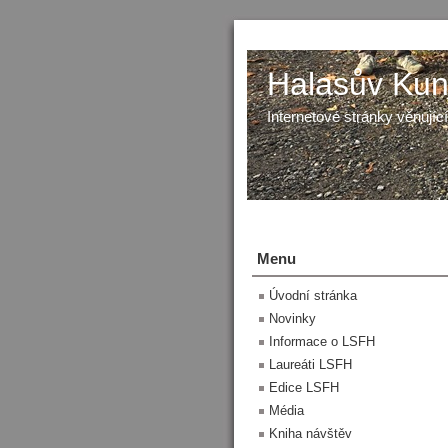
Halasův Kunš
Internetové stránky věnující
Menu
Úvodní stránka
Novinky
Informace o LSFH
Laureáti LSFH
Edice LSFH
Média
Kniha návštěv