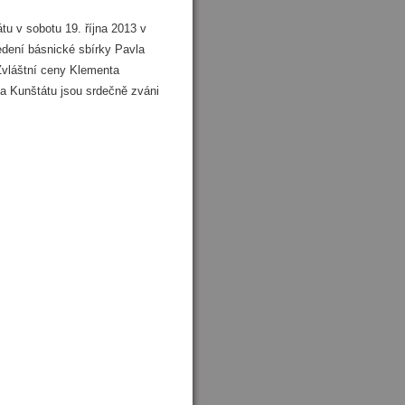
u v sobotu 19. října 2013 v
dení básnické sbírky Pavla
 Zvláštní ceny Klementa
a Kunštátu jsou srdečně zváni