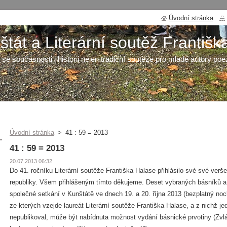
Úvodní stránka
tát a Literární soutěž Františk
 se současnosti i historii nejen tradiční soutěže pro mladé autory poe
Úvodní stránka
>
41 : 59 = 2013
41 : 59 = 2013
20.07.2013 06:32
Do 41. ročníku Literární soutěže Františka Halase přihlásilo své své verš
republiky. Všem přihlášeným tímto děkujeme. Deset vybraných básníků 
společné setkání v Kunštátě ve dnech 19. a 20. října 2013 (bezplatný nocl
ze kterých vzejde laureát Literární soutěže Františka Halase, a z nichž j
nepublikoval, může být nabídnuta možnost vydání básnické prvotiny (Zvl