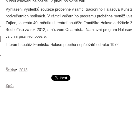
budou osloveni nejpozději v první polovině září.
Vyhlášení výsledků soutěže proběhne v rámci tradičního Halasova Kunštát
podvečerních hodinách. V rámci večerního programu proběhne rovněž uve
Zajíce, laureáta 40. ročníku Literární soutěže Františka Halase a držitele
Bochořáka za rok 2012, s názvem Ona místa. Na hlavní program Halasov
všichni příznivci poezie.
Literární soutěž Františka Halase probíhá nepřetržitě od roku 1972.
Štítky
:
2013
Zpět