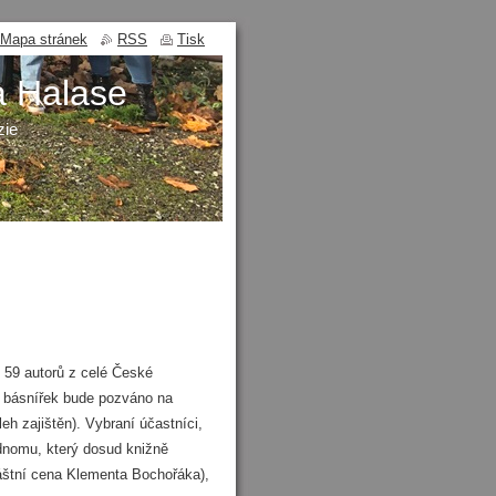
Mapa stránek
RSS
Tisk
a Halase
zie
e 59 autorů z celé České
a básnířek bude pozváno na
eh zajištěn). Vybraní účastníci,
ednomu, který dosud knižně
áštní cena Klementa Bochořáka),