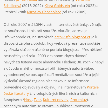
Schelleová
(2015-2022),
Klára Goldstein
(od roku 2023) a
literární kritik
Miroslav Chocholatý
(od roku 2009).
Od roku 2007 má LSFH vlastní internetové stránky, věnující
se současnosti i historii soutěže. Aktuální adresa je
lsfh.webnode.cz, na stránkách
archivlsfh.blogspot.cz
je k
dispozici záloha z období, kdy webová prezentace soutěže
využívala služeb zrušeného portálu bloguje.cz. Přes některé
neúspěchy (od roku 2009 z ekonomických důvodů
nevychází tištěná verze almanachu Hledání; 38. ročník nebyl
z důvodu malého množství přihlášených autorů vůbec
vyhodnocen) se postupně daří medializace soutěže a jejích
výsledků (kromě regionálních tiskovin se informace
pravidelně objevovaly a objevují na internetovém
Portále
české literatury
či v celoplošných literárních a kulturních
časopisech /
Host
,
Tvar
,
Kulturní noviny
,
Protimluv
),
oceněným autorům se otevírají publikační možnosti v