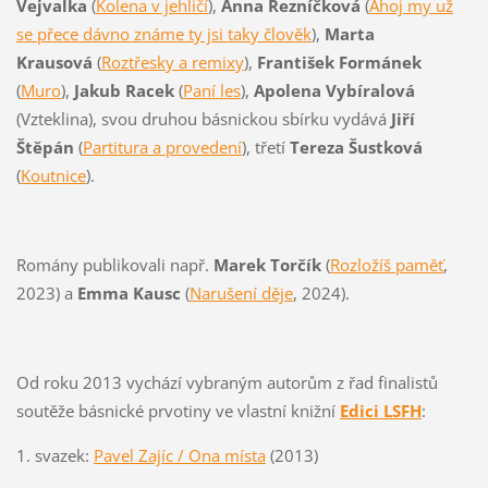
Vejvalka
(
Kolena v jehličí
),
Anna Řezníčková
(
Ahoj my už
se přece dávno známe ty jsi taky člověk
),
Marta
Krausová
(
Roztřesky a remixy
),
František Formánek
(
Muro
),
Jakub Racek
(
Paní les
),
Apolena Vybíralová
(Vzteklina), svou druhou básnickou sbírku vydává
Jiří
Štěpán
(
Partitura a provedení
), třetí
Tereza Šustková
(
Koutnice
).
Romány publikovali např.
Marek Torčík
(
Rozložíš paměť
,
2023) a
Emma Kausc
(
Narušení děje
, 2024).
Od roku 2013 vychází vybraným autorům z řad finalistů
soutěže básnické prvotiny ve vlastní knižní
Edici LSFH
:
1. svazek:
Pavel Zajíc / Ona místa
(2013)