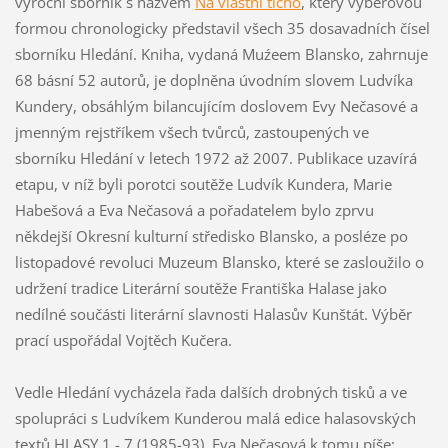
výroční sborník s názvem
Na vlastní ticho
, který výběrovou
formou chronologicky představil všech 35 dosavadních čísel
sborníku Hledání. Kniha, vydaná Muźeem Blansko, zahrnuje
68 básní 52 autorů, je doplněna úvodním slovem Ludvíka
Kundery, obsáhlým bilancujícím doslovem Evy Nečasové a
jmenným rejstříkem všech tvůrců, zastoupených ve
sborníku Hledání v letech 1972 až 2007. Publikace uzavírá
etapu, v níž byli porotci soutěže Ludvík Kundera, Marie
Habešová a Eva Nečasová a pořadatelem bylo zprvu
někdejší Okresní kulturní středisko Blansko, a posléze po
listopadové revoluci Muzeum Blansko, které se zasloužilo o
udržení tradice Literární soutěže Františka Halase jako
nedílné součásti literární slavnosti Halasův Kunštát. Výběr
prací uspořádal Vojtěch Kučera.
Vedle Hledání vycházela řada dalších drobných tisků a ve
spolupráci s Ludvíkem Kunderou malá edice halasovských
textů HLASY 1 - 7 (1985-93). Eva Nečasová k tomu píše: