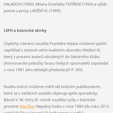
HALASOVI (1990), Milana Dvořáčka TVOŘENÍ (1990) a výběr
poezie a prózy LADĚNÍ VI. (1989).
LSFH a básnické sbírky
Úspěchy Literární soutěže Františka Halase můžeme spatřit
například v textově velmi kvalitním sborníku Hledání IX,
který s pracemi autorů sdružených do literárního klubu
jihomoravské pobočky Svazu českých spisovatelů uspořádal
v roce 1981 jeho tehdejší předseda Jiří P. Kříž.
Kvalitu tvůrců můžeme měřit též knižním publikováním,
které se v začátcích soutěže objevuje spíše sporadicky:
Básně V. M. Hóry (9. ročník soutěže) vyšly v básnické
prvotině
Víta Slívy
Nepokoj hodin v roce 1984 (do roku 2012
vydal Vít Slíva více než 10 knih poezie a patří k