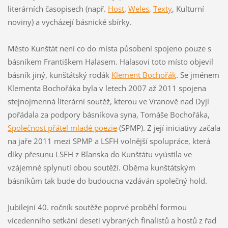
literárních časopisech (např.
Host
,
Weles
,
Texty
, Kulturní
noviny) a vycházejí básnické sbírky.
Město Kunštát není co do místa působení spojeno pouze s
básníkem Františkem Halasem. Halasovi toto místo objevil
básník jiný, kunštátský rodák
Klement Bochořák
. Se jménem
Klementa Bochořáka byla v letech 2007 až 2011 spojena
stejnojmenná literární soutěž, kterou ve Vranově nad Dyjí
pořádala za podpory básníkova syna, Tomáše Bochořáka,
Společnost přátel mladé poezie
(SPMP). Z její iniciativy začala
na jaře 2011 mezi SPMP a LSFH volnější spolupráce, která
díky přesunu LSFH z Blanska do Kunštátu vyústila ve
vzájemné splynutí obou soutěží. Oběma kunštátským
básníkům tak bude do budoucna vzdáván společný hold.
Jubilejní 40. ročník soutěže poprvé proběhl formou
vícedenního setkání deseti vybraných finalistů a hostů z řad