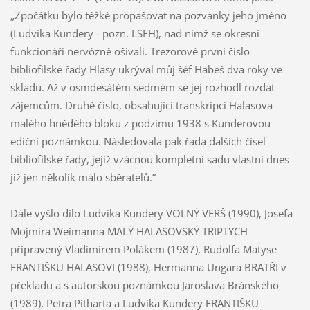
„Zpočátku bylo těžké propašovat na pozvánky jeho jméno
(Ludvíka Kundery - pozn. LSFH), nad nímž se okresní
funkcionáři nervózně ošívali. Trezorové první číslo
bibliofilské řady Hlasy ukrýval můj šéf Habeš dva roky ve
skladu. Až v osmdesátém sedmém se jej rozhodl rozdat
zájemcům. Druhé číslo, obsahující transkripci Halasova
malého hnědého bloku z podzimu 1938 s Kunderovou
ediční poznámkou. Následovala pak řada dalších čísel
bibliofilské řady, jejíž vzácnou kompletní sadu vlastní dnes
již jen několik málo sběratelů.“
Dále vyšlo dílo Ludvíka Kundery VOLNÝ VERŠ (1990), Josefa
Mojmíra Weimanna MALÝ HALASOVSKÝ TRIPTYCH
připravený Vladimírem Polákem (1987), Rudolfa Matyse
FRANTIŠKU HALASOVI (1988), Hermanna Ungara BRATŘI v
překladu a s autorskou poznámkou Jaroslava Bránského
(1989), Petra Pitharta a Ludvíka Kundery FRANTIŠKU