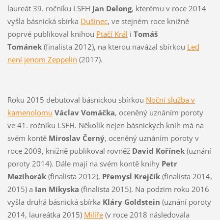
laureát 39. ročníku LSFH
Jan Delong
, kterému v roce 2014
vyšla básnická sbírka
Dušinec
, ve stejném roce knižně
poprvé publikoval knihou
Ptačí Král
i
Tomáš
Tománek
(finalista 2012), na kterou navázal sbírkou
Led
není jenom Zeppelin
(2017).
Roku 2015 debutoval básnickou sbírkou
Noční služba v
kamenolomu
Václav Vomáčka
, oceněný uznáním poroty
ve 41. ročníku LSFH. Několik nejen básnických knih má na
svém kontě
Miroslav Černý
, oceněný uznáním poroty v
roce 2009, knižně publikoval rovněž
David Kořínek
(uznání
poroty 2014). Dále mají na svém kontě knihy
Petr
Mezihorák
(finalista 2012),
Přemysl Krejčík
(finalista 2014,
2015) a
Ian Mikyska
(finalista 2015). Na podzim roku 2016
vyšla druhá básnická sbírka
Kláry Goldstein
(uznání poroty
2014, laureátka 2015)
Milíře
(v roce 2018 následovala