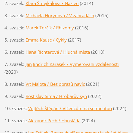
2. svazek:
Klára Šmejkalová / Naživo
(2014)
3. svazek:
Michaela Horynová / V zahradách
(2015)
4. svazek:
Marek Torčík / Rhizomy
(2016)
5. svazek:
Emma Kausc / Cykly
(2017)
6. svazek:
Hana Richterová / Hluchá místa
(2018)
7. svazek:
Jan Jindřich Karásek / Vyměřování vzdálenosti
(2020)
8. svazek:
Vít Malota / Bez obrazů navíc
(2021)
9. svazek:
Rostislav Šíma / Hrobařův syn
(2022)
10. svazek:
Vojtěch Štěpán / Vlčencům na setmentou
(2024)
11. svazek:
Alexandr Pech / Hansiáda
(2024)
12. svazek:
Jan Trtílek: Zpoza dveří serverovny je slyšet hlasy