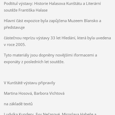
Podtitul výstavy: Historie Halasova Kunštátu a Literární
soutěže Františka Halase
Hlavní část expozice byla zapůjčena Muzeem Blansko a
představuje
částečnou reprízu výstavy 33 let Hledání, která byla uvedena
v roce 2005.
Tyto materiály jsou dopněny novějšími iformacemi a
exponáty z posledních let soutěže.
V Kunštátě výstavu připravily
Martina Hosová, Barbora Vichtová
na základě textů
Ludvíka Kundery, Evy Nečasové, Miroslava Habeše a