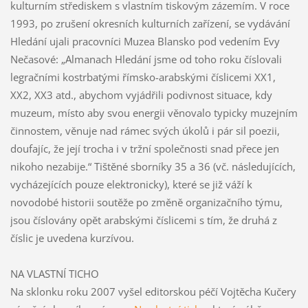
kulturním střediskem s vlastním tiskovým zázemím. V roce
1993, po zrušení okresních kulturních zařízení, se vydávání
Hledání ujali pracovníci Muzea Blansko pod vedením Evy
Nečasové: „Almanach Hledání jsme od toho roku číslovali
legračními kostrbatými římsko-arabskými číslicemi XX1,
XX2, XX3 atd., abychom vyjádřili podivnost situace, kdy
muzeum, místo aby svou energii věnovalo typicky muzejním
činnostem, věnuje nad rámec svých úkolů i pár sil poezii,
doufajíc, že její trocha i v tržní společnosti snad přece jen
nikoho nezabije.“ Tištěné sborníky 35 a 36 (vč. následujících,
vycházejících pouze elektronicky), které se již váží k
novodobé historii soutěže po změně organizačního týmu,
jsou číslovány opět arabskými číslicemi s tím, že druhá z
číslic je uvedena kurzívou.
NA VLASTNÍ TICHO
Na sklonku roku 2007 vyšel editorskou péčí Vojtěcha Kučery