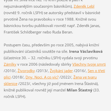
nejuznávanějším současným básníkům),
Zdeněk Lebl
(rovněž 9. ročník LSFH) se autorsky představil v básnické
prvotině Žena na pravoboku v roce 1988. Knižně svou
básnickou tvorbu publikovali rovněž např. Zdeněk Janas,
František Schildberger nebo Ruda Beran.
Postupem času, především po roce 2005, nabývá knižní
publikování účastníků soutěže na síle.
Irena Václavíková
(účastnice 30. – 32. ročníku LSFH) vydala svoji prvotinu
Zámlky
v roce 2006 (následovaly sbírky
Všechny tvoje smrti
/2010/,
Živorodky
/2013/,
Žvýkání jader
/2016/,
Sen o třetí
plíci
/2018/,
Dny. Noci. A co víc?
/2022/,
Žena ve tvaru
sklenice
/2023/, všechny již pod jménem Irena Šťastná),
knižně publikoval rovněž její manžel
Milan Šťastný
(33.
ročník LSFH).