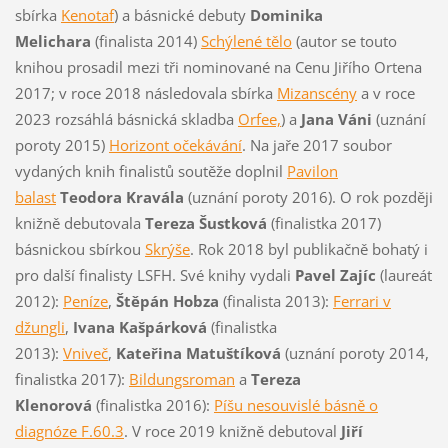
sbírka
Kenotaf
) a básnické debuty
Dominika
Melichara
(finalista 2014)
Schýlené tělo
(autor se touto
knihou prosadil mezi tři nominované na Cenu Jiřího Ortena
2017; v roce 2018 následovala sbírka
Mizanscény
a v roce
2023 rozsáhlá básnická skladba
Orfee,
) a
Jana Váni
(uznání
poroty 2015)
Horizont očekávání
. Na jaře 2017 soubor
vydaných knih finalistů soutěže doplnil
Pavilon
balast
Teodora Kravála
(uznání poroty 2016). O rok později
knižně debutovala
Tereza Šustková
(finalistka 2017)
básnickou sbírkou
Skrýše
. Rok 2018 byl publikačně bohatý i
pro další finalisty LSFH. Své knihy vydali
Pavel Zajíc
(laureát
2012):
Peníze
,
Štěpán Hobza
(finalista 2013):
Ferrari v
džungli
,
Ivana Kašpárková
(finalistka
2013):
Vniveč
,
Kateřina Matuštíková
(uznání poroty 2014,
finalistka 2017):
Bildungsroman
a
Tereza
Klenorová
(finalistka 2016):
Píšu nesouvislé básně o
diagnóze F.60.3
. V roce 2019 knižně debutoval
Jiří