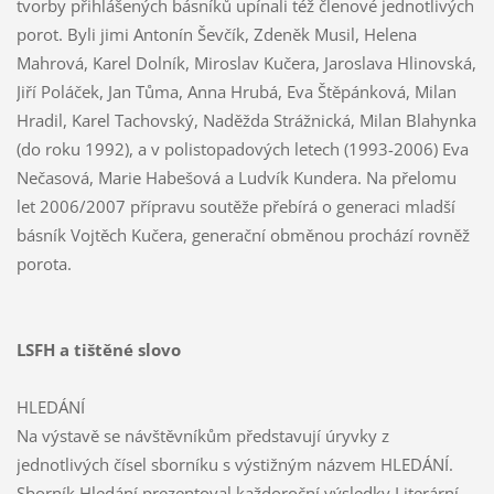
tvorby přihlášených básníků upínali též členové jednotlivých
porot. Byli jimi Antonín Ševčík, Zdeněk Musil, Helena
Mahrová, Karel Dolník, Miroslav Kučera, Jaroslava Hlinovská,
Jiří Poláček, Jan Tůma, Anna Hrubá, Eva Štěpánková, Milan
Hradil, Karel Tachovský, Naděžda Strážnická, Milan Blahynka
(do roku 1992), a v polistopadových letech (1993-2006) Eva
Nečasová, Marie Habešová a Ludvík Kundera. Na přelomu
let 2006/2007 přípravu soutěže přebírá o generaci mladší
básník Vojtěch Kučera, generační obměnou prochází rovněž
porota.
LSFH a tištěné slovo
HLEDÁNÍ
Na výstavě se návštěvníkům představují úryvky z
jednotlivých čísel sborníku s výstižným názvem HLEDÁNÍ.
Sborník Hledání prezentoval každoroční výsledky Literární