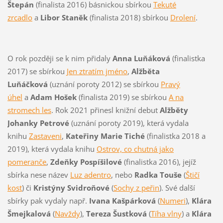
Štepán
(finalista 2016) básnickou sbírkou
Tekuté
zrcadlo
a
Libor Staněk
(finalista 2018) sbírkou
Drolení
.
O rok později se k nim přidaly
Anna Luňáková
(finalistka
2017) se sbírkou
Jen ztratím jméno
,
Alžběta
Luňáčková
(uznání poroty 2012) se sbírkou
Pravý
úhel
a
Adam Hošek
(finalista 2019) se sbírkou
A na
stromech les
. Rok 2021 přinesl knižní debut
Alžběty
Johanky Petrové
(uznání poroty 2019), která vydala
knihu
Zastaveni
,
Kateřiny Marie Tiché
(finalistka 2018 a
2019), která vydala knihu
Ostrov, co chutná jako
pomeranče
,
Zdeňky Pospíšilové
(finalistka 2016), jejíž
sbírka nese název
Luz adentro
, nebo
Radka Touše
(
Štičí
kost
) či
Kristýny Svidroňové
(
Sochy z peřin
). Své další
sbírky pak vydaly např.
Ivana Kašpárková
(
Numeri
),
Klára
Šmejkalová
(
Navždy
),
Tereza Šustková
(
Tíha vlny
) a
Klára