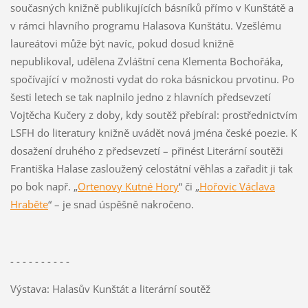
současných knižně publikujících básníků přímo v Kunštátě a
v rámci hlavního programu Halasova Kunštátu. Vzešlému
laureátovi může být navíc, pokud dosud knižně
nepublikoval, udělena Zvláštní cena Klementa Bochořáka,
spočívající v možnosti vydat do roka básnickou prvotinu. Po
šesti letech se tak naplnilo jedno z hlavních předsevzetí
Vojtěcha Kučery z doby, kdy soutěž přebíral: prostřednictvím
LSFH do literatury knižně uvádět nová jména české poezie. K
dosažení druhého z předsevzetí – přinést Literární soutěži
Františka Halase zasloužený celostátní věhlas a zařadit ji tak
po bok např. „
Ortenovy Kutné Hory
“ či „
Hořovic Václava
Hraběte
“ – je snad úspěšně nakročeno.
- - - - - - - - - -
Výstava: Halasův Kunštát a literární soutěž