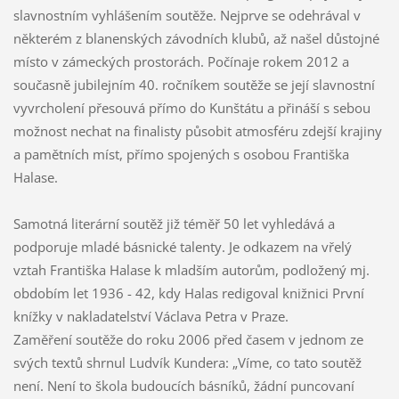
slavnostním vyhlášením soutěže. Nejprve se odehrával v
některém z blanenských závodních klubů, až našel důstojné
místo v zámeckých prostorách. Počínaje rokem 2012 a
současně jubilejním 40. ročníkem soutěže se její slavnostní
vyvrcholení přesouvá přímo do Kunštátu a přináší s sebou
možnost nechat na finalisty působit atmosféru zdejší krajiny
a pamětních míst, přímo spojených s osobou Františka
Halase.
Samotná literární soutěž již téměř 50 let vyhledává a
podporuje mladé básnické talenty. Je odkazem na vřelý
vztah Františka Halase k mladším autorům, podložený mj.
obdobím let 1936 - 42, kdy Halas redigoval knižnici První
knížky v nakladatelství Václava Petra v Praze.
Zaměření soutěže do roku 2006 před časem v jednom ze
svých textů shrnul Ludvík Kundera: „Víme, co tato soutěž
není. Není to škola budoucích básníků, žádní puncovaní