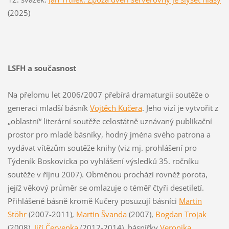
(2025)
LSFH a současnost
Na přelomu let 2006/2007 přebírá dramaturgii soutěže o
generaci mladší básník
Vojtěch Kučera
. Jeho vizí je vytvořit z
„oblastní“ literární soutěže celostátně uznávaný publikační
prostor pro mladé básníky, hodný jména svého patrona a
vydávat vítězům soutěže knihy (viz mj. prohlášení pro
Týdeník Boskovicka po vyhlášení výsledků 35. ročníku
soutěže v říjnu 2007). Obměnou prochází rovněž porota,
jejíž věkový průměr se omlazuje o téměř čtyři desetiletí.
Přihlášené básně kromě Kučery posuzují básníci
Martin
Stöhr
(2007-2011),
Martin Švanda
(2007),
Bogdan Trojak
(2008),
Jiří Červenka
(2012-2014), básnířky
Veronika