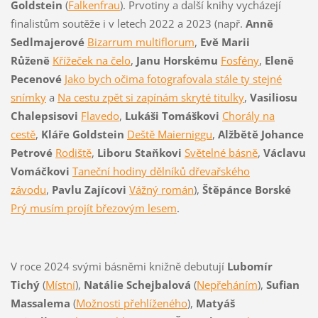
Goldstein
(
Falkenfrau
). Prvotiny a další knihy vycházejí
finalistům soutěže i v letech 2022 a 2023 (např.
Anně
Sedlmajerové
Bizarrum multiflorum
,
Evě Marii
Růženě
Křížeček na čelo
,
Janu Horskému
Fosfény
,
Eleně
Pecenové
Jako bych očima fotografovala stále ty stejné
snímky
a
Na cestu zpět si zapínám skryté titulky
,
Vasiliosu
Chalepsisovi
Flavedo
,
Lukáši Tomáškovi
Chorály na
cestě
,
Kláře Goldstein
Deště Maierniggu
,
Alžbětě Johance
Petrové
Rodiště
,
Liboru Staňkovi
Světelné básně
,
Václavu
Vomáčkovi
Taneční hodiny dělníků dřevařského
závodu
,
Pavlu Zajícovi
Vážný román
),
Štěpánce Borské
Prý musím projít březovým lesem
.
V roce 2024 svými básněmi knižně debutují
Lubomír
Tichý
(
Místní
),
Natálie Schejbalová
(
Nepřeháním
),
Sufian
Massalema
(
Možnosti přehlíženého
),
Matyáš