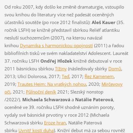
Od roku 2007, kdy došlo ke změně dramaturgie, vstoupilo
svou knihou do literatury více než padesát oceněných
účastníků soutěže (po roce 2012 finalistů):
Aleš Kauer
(35.
ročník LSFH) se knižně představil sbírkou Reliéf atlantiku
nesluší suchozemcům (2007), na kterou navázal
knihou
Dynamika s harmonickou opojností
(2011) a řadou
bibliofilních tisků ve svém nakladatelství Adolescent. Laureát
37. ročníku LSFH
Ondřej Hložek
knižně debutoval v roce
2011 básnickou sbírkou
Tížiny
(následovaly sbírky
Domů
,
2013; Ulicí Dolorosa, 2017;
Teď
, 2017;
Řez Kamenem
,
2019;
Trautes Heim: Na vratkých nohou
, 2020;
Mirčevovy
oči
, 2021;
Půlnoční deník
2021; Slezský nonstop
/2022/).
Michaela Schwarzová
a
Natálie Paterová
,
oceněné ve 39. ročníku LSFH shodně uznáním poroty,
vydaly své básnické prvotiny v roce 2012 (Michaela
Schwarzová sbírku
Eroze hran
, Natálie Paterová
sbírku
Uvnitř kosti duha
). Knižní debut má za sebou rovněž