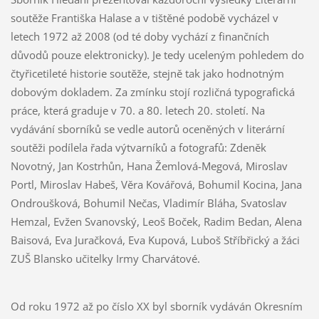
soutěže Františka Halase a v tištěné podobě vycházel v
letech 1972 až 2008 (od té doby vychází z finančních
důvodů pouze elektronicky). Je tedy uceleným pohledem do
čtyřicetileté historie soutěže, stejně tak jako hodnotným
dobovým dokladem. Za zmínku stojí rozličná typografická
práce, která graduje v 70. a 80. letech 20. století. Na
vydávání sborníků se vedle autorů oceněných v literární
soutěži podílela řada výtvarníků a fotografů: Zdeněk
Novotný, Jan Kostrhůn, Hana Žemlová-Megová, Miroslav
Portl, Miroslav Habeš, Věra Kovářová, Bohumil Kocina, Jana
Ondroušková, Bohumil Nečas, Vladimír Bláha, Svatoslav
Hemzal, Evžen Svanovský, Leoš Boček, Radim Bedan, Alena
Baisová, Eva Juračková, Eva Kupová, Luboš Stříbřický a žáci
ZUŠ Blansko učitelky Irmy Charvátové.
Od roku 1972 až po číslo XX byl sborník vydáván Okresním