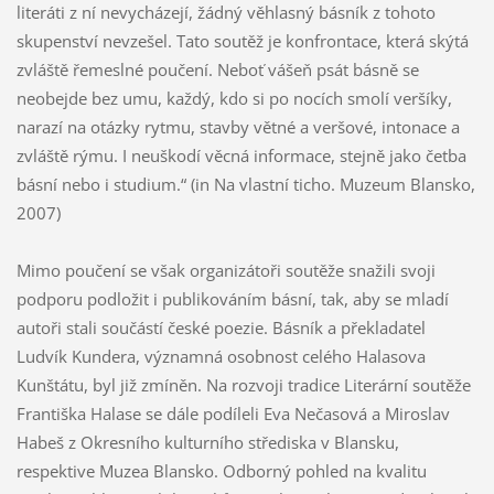
literáti z ní nevycházejí, žádný věhlasný básník z tohoto
skupenství nevzešel. Tato soutěž je konfrontace, která skýtá
zvláště řemeslné poučení. Neboť vášeň psát básně se
neobejde bez umu, každý, kdo si po nocích smolí veršíky,
narazí na otázky rytmu, stavby větné a veršové, intonace a
zvláště rýmu. I neuškodí věcná informace, stejně jako četba
básní nebo i studium.“ (in Na vlastní ticho. Muzeum Blansko,
2007)
Mimo poučení se však organizátoři soutěže snažili svoji
podporu podložit i publikováním básní, tak, aby se mladí
autoři stali součástí české poezie. Básník a překladatel
Ludvík Kundera, významná osobnost celého Halasova
Kunštátu, byl již zmíněn. Na rozvoji tradice Literární soutěže
Františka Halase se dále podíleli Eva Nečasová a Miroslav
Habeš z Okresního kulturního střediska v Blansku,
respektive Muzea Blansko. Odborný pohled na kvalitu