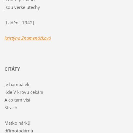
jsou verše útěchy
[Ladění, 1942]
Kristýna Znamenáčková
CITÁTY
Je hambálek
Kde V krovu čekání
A co tam visí
Strach
Matko nářků
dřímotodárná