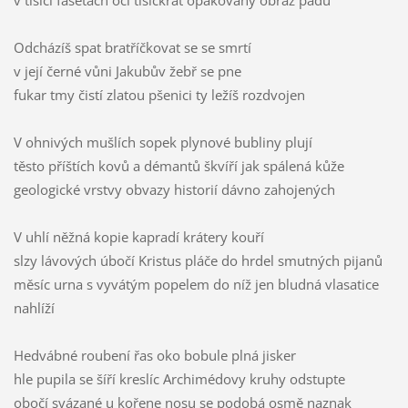
v tisíci fasetách očí tisíckrát opakovaný obraz pádu
Odcházíš spat bratříčkovat se se smrtí
v její černé vůni Jakubův žebř se pne
fukar tmy čistí zlatou pšenici ty ležíš rozdvojen
V ohnivých mušlích sopek plynové bubliny plují
těsto příštích kovů a démantů škvíří jak spálená kůže
geologické vrstvy obvazy historií dávno zahojených
V uhlí něžná kopie kapradí krátery kouří
slzy lávových úbočí Kristus pláče do hrdel smutných pijanů
měsíc urna s vyvátým popelem do níž jen bludná vlasatice
nahlíží
Hedvábné roubení řas oko bobule plná jisker
hle pupila se šíří kreslíc Archimédovy kruhy odstupte
obočí svázané u kořene nosu se podobá osmě naznak