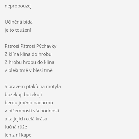
neprobouzej
Učiněná bída
je to toužení
Pštrosi Pštrosi Pýchavky
Z klína klína do hrobu
Z hrobu hrobu do klína
v bleší tmě v bleší tmě
S právem ptáků na motýla
božekují božekují
berou jméno nadarmo
v ničemnosti všehodnosti
a ta jejich celá krása
tučná růže
jen z ní kape