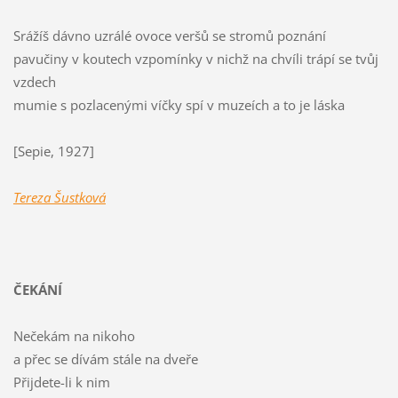
Srážíš dávno uzrálé ovoce veršů se stromů poznání
pavučiny v koutech vzpomínky v nichž na chvíli trápí se tvůj
vzdech
mumie s pozlacenými víčky spí v muzeích a to je láska
[Sepie, 1927]
Tereza Šustková
ČEKÁNÍ
Nečekám na nikoho
a přec se dívám stále na dveře
Přijdete-li k nim