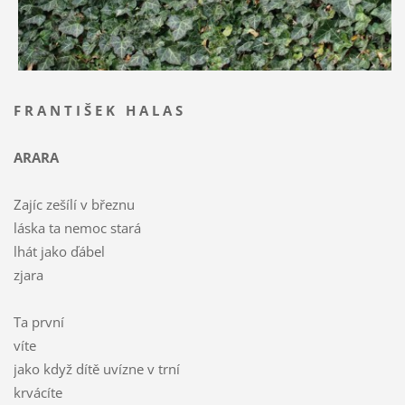
F R A N T I Š E K H A L A S
ARARA
Zajíc zešílí v březnu
láska ta nemoc stará
lhát jako ďábel
zjara
Ta první
víte
jako když dítě uvízne v trní
krvácíte