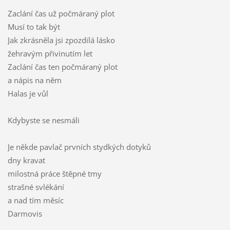
Zaclání čas už počmáraný plot
Musí to tak být
Jak zkrásněla jsi zpozdilá lásko
žehravým přivinutím let
Zaclání čas ten počmáraný plot
a nápis na něm
Halas je vůl
Kdybyste se nesmáli
Je někde pavlač prvních stydkých dotyků
dny kravat
milostná práce štěpné tmy
strašné svlékání
a nad tím měsíc
Darmovis