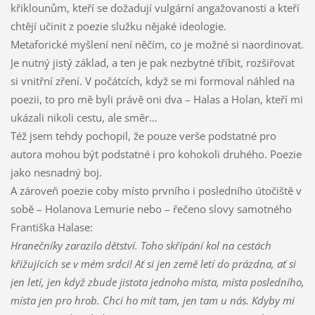
křiklounům, kteří se dožadují vulgární angažovanosti a kteří
chtějí učinit z poezie služku nějaké ideologie.
Metaforické myšlení není něčím, co je možné si naordinovat.
Je nutný jistý základ, a ten je pak nezbytné tříbit, rozšiřovat
si vnitřní zření. V počátcích, když se mi formoval náhled na
poezii, to pro mě byli právě oni dva – Halas a Holan, kteří mi
ukázali nikoli cestu, ale směr…
Též jsem tehdy pochopil, že pouze verše podstatné pro
autora mohou být podstatné i pro kohokoli druhého. Poezie
jako nesnadný boj.
A zároveň poezie coby místo prvního i posledního útočiště v
sobě – Holanova Lemurie nebo – řečeno slovy samotného
Františka Halase:
Hranečníky zarazilo dětství. Toho skřípání kol na cestách
křižujících se v mém srdci! Ať si jen země letí do prázdna, ať si
jen letí, jen když zbude jistota jednoho místa, místa posledního,
místa jen pro hrob. Chci ho mít tam, jen tam u nás. Kdyby mi