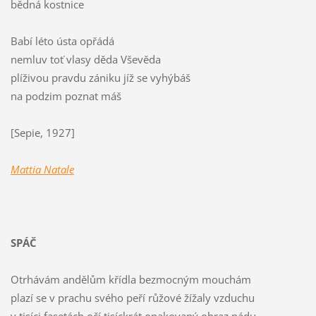
bědná kostnice
Babí léto ústa opřádá
nemluv toť vlasy děda Vševěda
plíživou pravdu zániku jíž se vyhýbáš
na podzim poznat máš
[Sepie, 1927]
Mattia Natale
SPÁČ
Otrhávám andělům křídla bezmocným mouchám
plazí se v prachu svého peří růžové žížaly vzduchu