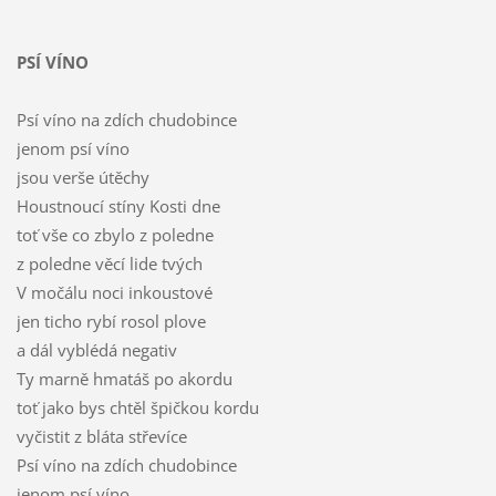
PSÍ VÍNO
Psí víno na zdích chudobince
jenom psí víno
jsou verše útěchy
Houstnoucí stíny Kosti dne
toť vše co zbylo z poledne
z poledne věcí lide tvých
V močálu noci inkoustové
jen ticho rybí rosol plove
a dál vyblédá negativ
Ty marně hmatáš po akordu
toť jako bys chtěl špičkou kordu
vyčistit z bláta střevíce
Psí víno na zdích chudobince
jenom psí víno