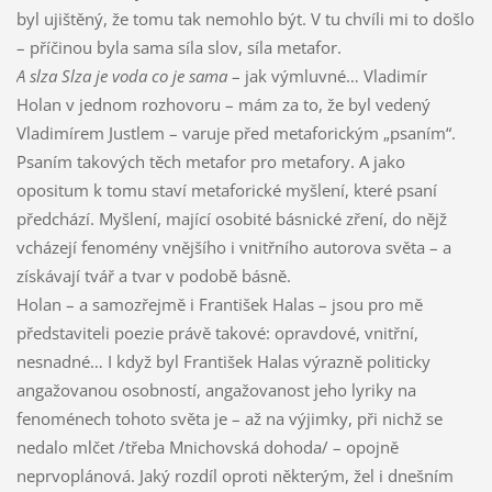
byl ujištěný, že tomu tak nemohlo být. V tu chvíli mi to došlo
– příčinou byla sama síla slov, síla metafor.
A slza Slza je voda co je sama
– jak výmluvné… Vladimír
Holan v jednom rozhovoru – mám za to, že byl vedený
Vladimírem Justlem – varuje před metaforickým „psaním“.
Psaním takových těch metafor pro metafory. A jako
opositum k tomu staví metaforické myšlení, které psaní
předchází. Myšlení, mající osobité básnické zření, do nějž
vcházejí fenomény vnějšího i vnitřního autorova světa – a
získávají tvář a tvar v podobě básně.
Holan – a samozřejmě i František Halas – jsou pro mě
představiteli poezie právě takové: opravdové, vnitřní,
nesnadné… I když byl František Halas výrazně politicky
angažovanou osobností, angažovanost jeho lyriky na
fenoménech tohoto světa je – až na výjimky, při nichž se
nedalo mlčet /třeba Mnichovská dohoda/ – opojně
neprvoplánová. Jaký rozdíl oproti některým, žel i dnešním