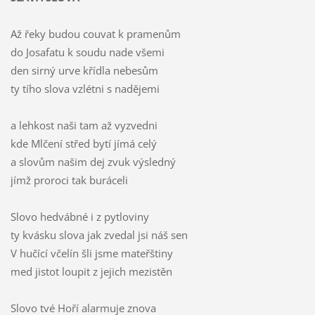
Až řeky budou couvat k pramenům
do Josafatu k soudu nade všemi
den sirný urve křídla nebesům
ty tího slova vzlétni s nadějemi
a lehkost naši tam až vyzvedni
kde Mlčení střed bytí jímá celý
a slovům našim dej zvuk výsledný
jímž proroci tak buráceli
Slovo hedvábné i z pytloviny
ty kvásku slova jak zvedal jsi náš sen
V hučící včelín šli jsme mateřštiny
med jistot loupit z jejich mezistěn
Slovo tvé Hoří alarmuje znova