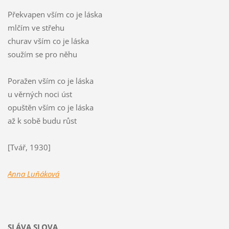
Překvapen vším co je láska
mlčím ve střehu
churav vším co je láska
soužím se pro něhu
Poražen vším co je láska
u věrných noci úst
opuštěn vším co je láska
až k sobě budu růst
[Tvář, 1930]
Anna Luňáková
SLÁVA SLOVA