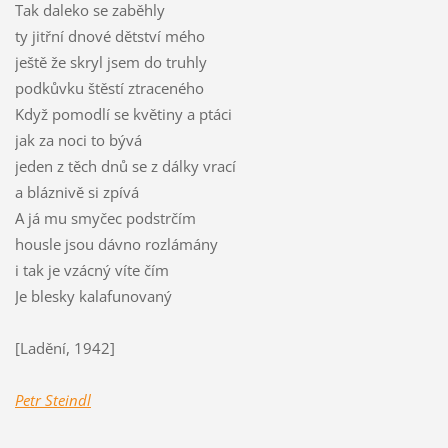
Tak daleko se zaběhly
ty jitřní dnové dětství mého
ještě že skryl jsem do truhly
podkůvku štěstí ztraceného
Když pomodlí se květiny a ptáci
jak za noci to bývá
jeden z těch dnů se z dálky vrací
a bláznivě si zpívá
A já mu smyčec podstrčím
housle jsou dávno rozlámány
i tak je vzácný víte čím
Je blesky kalafunovaný
[Ladění, 1942]
Petr Steindl