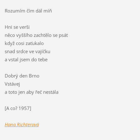
Rozumím čím dál míň
Hni se verši
něco vyššího zachtělo se psát
když cosi zaťukalo
snad srdce ve vajíčku
a vstal jsem do tebe
Dobrý den Brno
Vstávej
a toto jen aby řeč nestála
[A co? 1957]
Hana Richterová