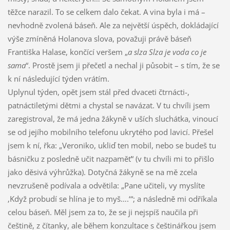
těžce narazil. To se celkem dalo čekat. A vina byla i má –
nevhodně zvolená báseň. Ale za největší úspěch, dokládající
výše zmíněná Holanova slova, považuji právě báseň
Františka Halase, končící veršem „
a slza Slza je voda co je
sama
“. Prostě jsem ji přečetl a nechal ji působit – s tím, že se
k ní následující týden vrátím.
Uplynul týden, opět jsem stál před dvaceti čtrnácti-,
patnáctiletými dětmi a chystal se navázat. V tu chvíli jsem
zaregistroval, že má jedna žákyně v uších sluchátka, vinoucí
se od jejího mobilního telefonu ukrytého pod lavicí. Přešel
jsem k ní, řka: „Veroniko, ukliď ten mobil, nebo se budeš tu
básničku z posledně učit nazpaměť“ (v tu chvíli mi to přišlo
jako děsivá výhrůžka). Dotyčná žákyně se na mě zcela
nevzrušeně podívala a odvětila: „Pane učiteli, vy myslíte
‚Když probudí se hlína je to myš….‘“; a následně mi odříkala
celou báseň. Měl jsem za to, že se ji nejspíš naučila při
češtině, z čítanky, ale během konzultace s češtinářkou jsem