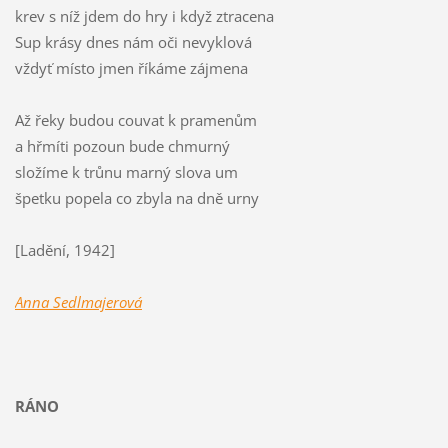
krev s níž jdem do hry i když ztracena
Sup krásy dnes nám oči nevyklová
vždyť místo jmen říkáme zájmena
Až řeky budou couvat k pramenům
a hřmíti pozoun bude chmurný
složíme k trůnu marný slova um
špetku popela co zbyla na dně urny
[Ladění, 1942]
Anna Sedlmajerová
RÁNO