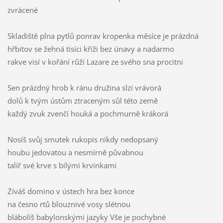
zvrácené
Skladiště plna pytlů ponrav kropenka měsíce je prázdná
hřbitov se žehná tisíci kříži bez únavy a nadarmo
rakve visí v kořání růží Lazare ze svého sna procitni
Sen prázdný hrob k ránu družina slzí vrávorá
dolů k tvým ústům ztraceným sůl této země
každý zvuk zvenčí houká a pochmurně krákorá
Nosíš svůj smutek rukopis nikdy nedopsaný
houbu jedovatou a nesmírně půvabnou
talíř své krve s bílými krvinkami
Zíváš domino v ústech hra bez konce
na česno rtů blouznivé vosy slétnou
blábolíš babylonskými jazyky Vše je pochybné