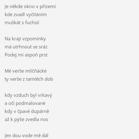
Je někde okno v přízemí
kde zvadl vyčítáním
muškát s fuchsií
Na kraji vzpomínky
má utrhnout se sráz
Podej mi aspoň prst
Mé verše mlíčňácké
ty verše z tamtěch dob
kdy vzduch byl vrkavý
a oči podmalované
kdy v čpavé dupárně
až k pýše zvedla nos
Jen dou vode mě dál