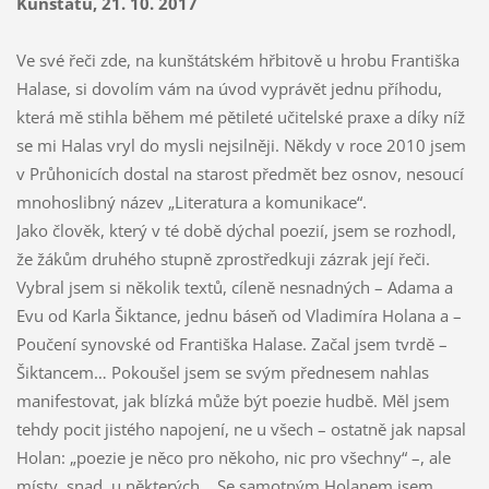
Kunštátu, 21. 10. 2017
Ve své řeči zde, na kunštátském hřbitově u hrobu Františka
Halase, si dovolím vám na úvod vyprávět jednu příhodu,
která mě stihla během mé pětileté učitelské praxe a díky níž
se mi Halas vryl do mysli nejsilněji. Někdy v roce 2010 jsem
v Průhonicích dostal na starost předmět bez osnov, nesoucí
mnohoslibný název „Literatura a komunikace“.
Jako člověk, který v té době dýchal poezií, jsem se rozhodl,
že žákům druhého stupně zprostředkuji zázrak její řeči.
Vybral jsem si několik textů, cíleně nesnadných – Adama a
Evu od Karla Šiktance, jednu báseň od Vladimíra Holana a –
Poučení synovské od Františka Halase. Začal jsem tvrdě –
Šiktancem… Pokoušel jsem se svým přednesem nahlas
manifestovat, jak blízká může být poezie hudbě. Měl jsem
tehdy pocit jistého napojení, ne u všech – ostatně jak napsal
Holan: „poezie je něco pro někoho, nic pro všechny“ –, ale
místy, snad, u některých… Se samotným Holanem jsem