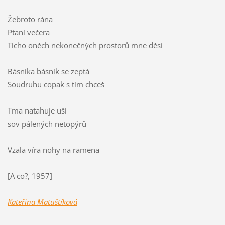
Žebroto rána
Ptaní večera
Ticho oněch nekonečných prostorů mne děsí
Básníka básník se zeptá
Soudruhu copak s tím chceš
Tma natahuje uši
sov pálených netopýrů
Vzala víra nohy na ramena
[A co?, 1957]
Kateřina Matuštíková