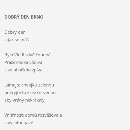
DOBRÝ DEN BRNO
Dobrý den
a jak se máš
Byla Viď Rezivě čoudná
Prázdnooká Slídivá
a za ni někdo zpíval
Lámejte chvojku zelenou
pokryjte tu krev červenou
aby vrány nekrákaly
Vnitřnosti domů rozvěšovala
a vychloubavě