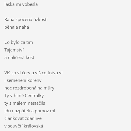
láska mi vobešla
Rána zpocená úzkostí
běhala nahá
Co bylo za tím
Tajemství
a nalíčená kost
Víš co ví červ a víš co tráva ví
i semenění kořeny
noc rozdrobená na můry
Ty v hlíně Centrálky
ty s málem nestačils
Jdu nazpátek a pomoz mi
článkovat zdánlivé
v souvětí královská