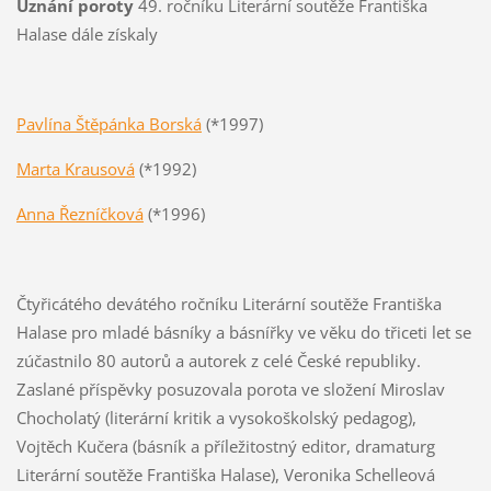
Uznání poroty
49. ročníku Literární soutěže Františka
Halase dále získaly
Pavlína Štěpánka Borská
(*1997)
Marta Krausová
(*1992)
Anna Řezníčková
(*1996)
Čtyřicátého devátého ročníku Literární soutěže Františka
Halase pro mladé básníky a básnířky ve věku do třiceti let se
zúčastnilo 80 autorů a autorek z celé České republiky.
Zaslané příspěvky posuzovala porota ve složení Miroslav
Chocholatý (literární kritik a vysokoškolský pedagog),
Vojtěch Kučera (básník a příležitostný editor, dramaturg
Literární soutěže Františka Halase), Veronika Schelleová