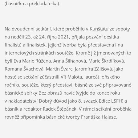
(básnířka a překladatelka).
Na dvoudenní setkání, které proběhlo v Kunštátu ze soboty
na neděli 23. až 24. října 2021, přijala pozvání desítka
finalistů a finalistek, jejichž tvorba byla představena i na
internetových stránkách soutěže. Kromě již jmenovaných to
byli Eva Marie Růžena, Anna Šilhanová, Marie Škrdlíková,
Romana Švachová, Martin Švarc, Jaromíra Zálišová. Jako
hosté se setkání zúčastnili Vít Malota, laureát loňského
ročníku soutěže, který představil básně ze své připravované
básnické sbírky Bez obrazů navíc (vyjde do konce roku
v nakladatelství Dobrý důvod jako 8. svazek Edice LSFH) a
básník a redaktor Radek Štěpánek. V rámci setkání proběhla
rovněž připomínka básnické tvorby Františka Halase.