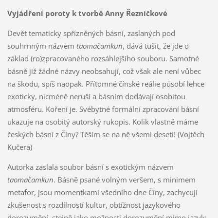
Vyjádření poroty k tvorbě Anny Řezníčkové
Devět tematicky spřízněných básní, zaslaných pod
souhrnným názvem
taomačamkun
, dává tušit, že jde o
základ (ro)zpracovaného rozsáhlejšího souboru. Samotné
básně již žádné názvy neobsahují, což však ale není vůbec
na škodu, spíš naopak. Přítomné čínské reálie působí lehce
exoticky, nicméně neruší a básním dodávají osobitou
atmosféru. Koření je. Svébytné formální zpracování básní
ukazuje na osobitý autorský rukopis. Kolik vlastně máme
českých básní z Číny? Těším se na ně všemi deseti! (Vojtěch
Kučera)
Autorka zaslala soubor básní s exotickým názvem
taomačamkun
. Básně psané volným veršem, s minimem
metafor, jsou momentkami všedního dne Číny, zachycují
zkušenost s rozdílností kultur, obtížnost jazykového
dorozumění, stejně jako možnosti dorozumění mimo jazyk;