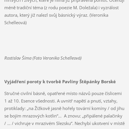
mrtvých i živých, které je hlína již připravena pohltit. Oceňuji
méně tradiční téma (z rodu poezie M. Doležala) i vyzrálost
autora, který již nalezl svůj básnický výraz. (Veronika
Schelleová)
Rostislav Šíma (Foto Veronika Schelleová)
Vyjádření poroty k tvorbě Pavlíny Štěpánky Borské
Stručné civilní básně, opatřené místo názvů pouze číslicemi
1 až 10. Esence všednosti. A uvnitř napětí a pnutí, vztahy,
protiklady: „na Žižkově jasně hořely tovární komíny / od jihu
se bojím mrazových kotlin“… A znovu: „připálené palačinky
/ … / vichruje v mrazivém Slezsku“. Nechybí ukotvení v místě