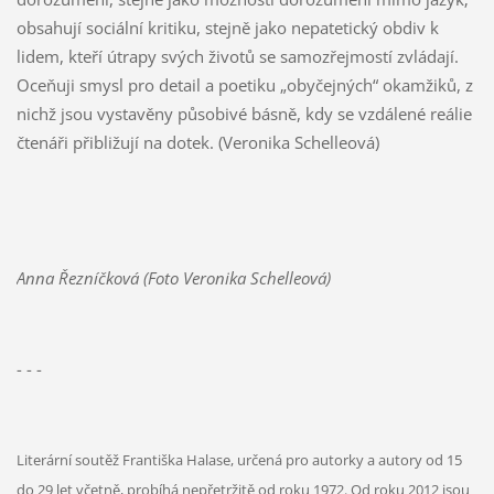
obsahují sociální kritiku, stejně jako nepatetický obdiv k
lidem, kteří útrapy svých životů se samozřejmostí zvládají.
Oceňuji smysl pro detail a poetiku „obyčejných“ okamžiků, z
nichž jsou vystavěny působivé básně, kdy se vzdálené reálie
čtenáři přibližují na dotek. (Veronika Schelleová)
Anna Řezníčková (Foto Veronika Schelleová)
- - -
Literární soutěž Františka Halase, určená pro autorky a autory od 15
do 29 let včetně, probíhá nepřetržitě od roku 1972. Od roku 2012 jsou