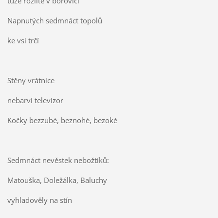
tuže rozlité v borovičí
Napnutých sedmnáct topolů
ke vsi trčí
Stěny vrátnice
nebarví televizor
Kočky bezzubé, beznohé, bezoké
Sedmnáct nevěstek nebožtíků:
Matouška, Doležálka, Baluchy
vyhladověly na stín