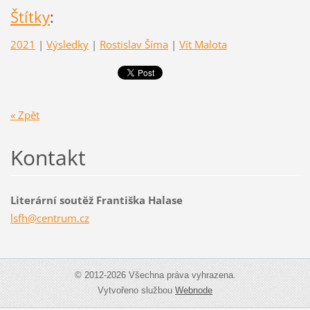
Štítky
:
2021
|
Výsledky
|
Rostislav Šíma
|
Vít Malota
« Zpět
Kontakt
Literární soutěž Františka Halase
lsfh@cen
trum.cz
© 2012-2026 Všechna práva vyhrazena.
Vytvořeno službou
Webnode