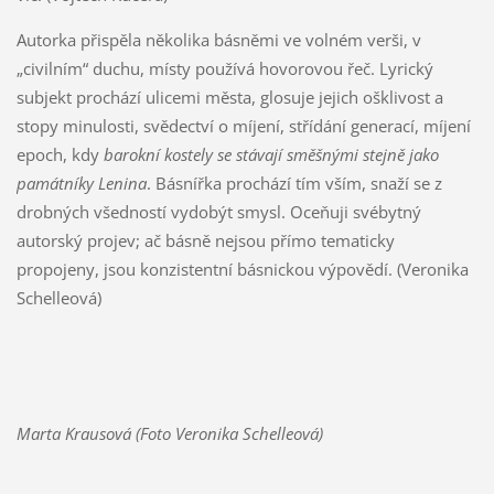
Autorka přispěla několika básněmi ve volném verši, v
„civilním“ duchu, místy používá hovorovou řeč. Lyrický
subjekt prochází ulicemi města, glosuje jejich ošklivost a
stopy minulosti, svědectví o míjení, střídání generací, míjení
epoch, kdy
barokní kostely se stávají směšnými stejně jako
památníky Lenina
. Básnířka prochází tím vším, snaží se z
drobných všedností vydobýt smysl. Oceňuji svébytný
autorský projev; ač básně nejsou přímo tematicky
propojeny, jsou konzistentní básnickou výpovědí. (Veronika
Schelleová)
Marta Krausová (Foto Veronika Schelleová)