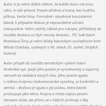
Autor si je velmi dobře vědom, že každé slovo má svou
váhu. A váží přesně. Poezie střídmá a hutná, bez kudrlin,
příkras. Verše hlíny. Formálně i obsahově konzistentní
básně, k případné diskusi je nepravidelné užívání
interpunkce. Velmi zdařilý základ pro rukopis, přihlášený do
soutěže doslova za čtyři minuty dvanáct… PS: Svět básní
Rostislava Šímy je velmi blízký básnickým souřadnicím knih
Miloše Doležala, vydaných v 90. letech 20. století. (Vojtěch
Kučera)
Autor přispěl do soutěže tematickým cyklem básní
Hrobníkův syn
. Jazyk jeho poezie je vycizelovaný a úsporný,
zároveň se neobává starých slov. Jeho poezie spjata
s rodnou krajinou českomoravské vysočiny, je konkrétní a
zemitá – doslova je spjata s její půdou, která básně
prostupuje jako téma. Krajina a místa nejsou jenom
obrazem duše, ale přímo se v řádcích prolínají s těly