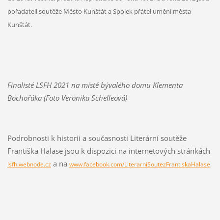
pořadateli soutěže Město Kunštát a Spolek přátel umění města
Kunštát.
Finalisté LSFH 2021 na místě bývalého domu Klementa
Bochořáka (Foto Veronika Schelleová)
Podrobnosti k historii a současnosti Literární soutěže
Františka Halase jsou k dispozici na internetových stránkách
a na
lsfh.webnode.cz
www.facebook.com/LiterarniSoutezFrantiskaHalase
.