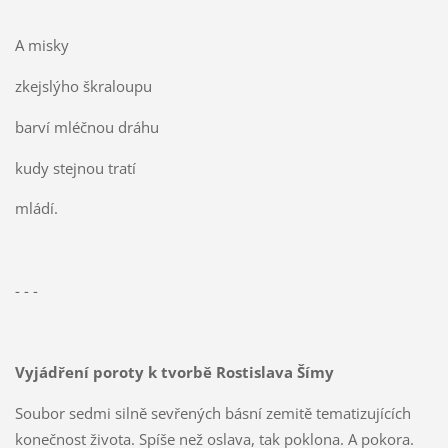
A misky
zkejslýho škraloupu
barví mléčnou dráhu
kudy stejnou tratí
mládí.
- - -
Vyjádření poroty k tvorbě Rostislava Šímy
Soubor sedmi silně sevřených básní zemitě tematizujících
konečnost života. Spíše než oslava, tak poklona. A pokora.