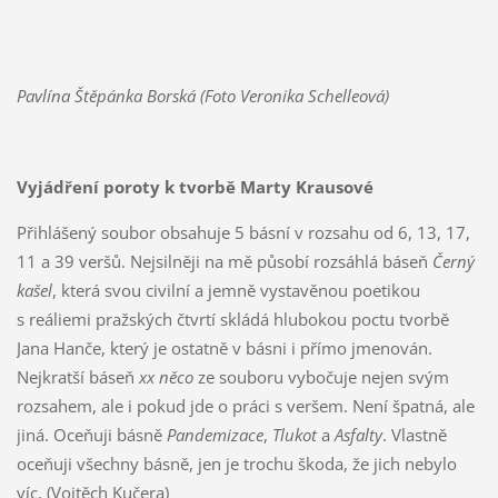
Pavlína Štěpánka Borská (Foto Veronika Schelleová)
Vyjádření poroty k tvorbě Marty Krausové
Přihlášený soubor obsahuje 5 básní v rozsahu od 6, 13, 17,
11 a 39 veršů. Nejsilněji na mě působí rozsáhlá báseň
Černý
kašel
, která svou civilní a jemně vystavěnou poetikou
s reáliemi pražských čtvrtí skládá hlubokou poctu tvorbě
Jana Hanče, který je ostatně v básni i přímo jmenován.
Nejkratší báseň
xx něco
ze souboru vybočuje nejen svým
rozsahem, ale i pokud jde o práci s veršem. Není špatná, ale
jiná. Oceňuji básně
Pandemizace
,
Tlukot
a
Asfalty
. Vlastně
oceňuji všechny básně, jen je trochu škoda, že jich nebylo
víc. (Vojtěch Kučera)