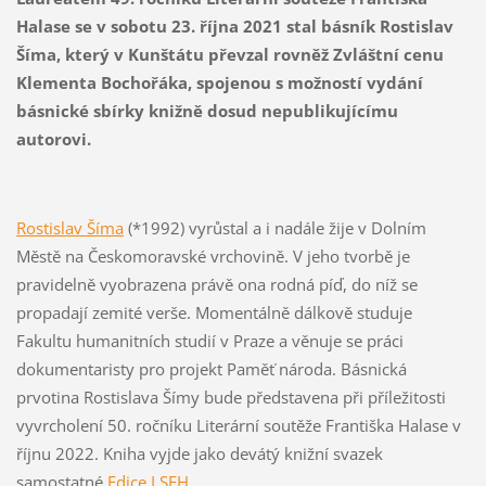
Halase se v sobotu 23. října 2021 stal básník Rostislav
Šíma, který v Kunštátu převzal rovněž Zvláštní cenu
Klementa Bochořáka, spojenou s možností
vydání
básnické sbírky knižně dosud nepublikujícímu
autorovi.
Rostislav Šíma
(*1992) vyrůstal a i nadále žije v Dolním
Městě na Českomoravské vrchovině. V jeho tvorbě je
pravidelně vyobrazena právě ona rodná píď, do níž se
propadají zemité verše. Momentálně dálkově studuje
Fakultu humanitních studií v Praze a věnuje se práci
dokumentaristy pro projekt Paměť národa. Básnická
prvotina Rostislava Šímy bude představena při příležitosti
vyvrcholení 50. ročníku Literární soutěže Františka Halase v
říjnu 2022. Kniha vyjde jako devátý knižní svazek
samostatné
Edice LSFH
.