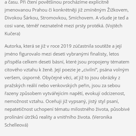
a času. Při čtení povětšinou procházíme explicitně
jmenovanou Prahou či konkrétněji již zmíněným Žižkovem,
Divokou Šárkou, Stromovkou, Smíchovem. A všude je teď a
cosi vane, téměř neznatelně mezi prsty protéká. (Vojtěch
Kučera)
Autorka, která se již v roce 2019 zúčastnila soutěže a její
jméno figurovalo mezi deseti vybranými finalisty, letos
přispěla celkem deseti básní, které jsou propojeny tématem
citového vztahu k ženě. Její poezie je „civilní“, psána volným
veršem, úsporně. Obyčejné věci, ať již to jsou obrázky z
pražských reálií nebo venkovských peřin, jsou za sebou
řazeny způsobem vytvářejícím napětí, evokují odcizenost,
nemožnost vztahu. Oceňuji již vypsaný, jistý styl psaní,
nepatetičnost uchopení tématu milostného života, působivé
prolínání útržků reality a vnitřního života. (Veronika
Schelleová)