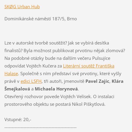
SKØG Urban Hub
Dominikánské náměstí 187/5, Brno
Lze v autorské tvorbě soutěžit? Jak se vybírá desítka
finalistů? Byla možnost publikovat prvotinu nějak zlomová?
Na podobné otázky bude na dalším večeru Pulsujíce
odpovídat Vojtěch Kučera za
Literární soutěž Františka
Halase
. Společně s ním představí své prvotiny, které vyšly
právě v
edici LSFH
, tři autoři, jmenovitě
Pavel Zajíc
,
Klára
Šmejkalová
a
Michaela Horynová
.
Otevřený rozhovor povede Vojtěch Velísek. O instalaci
prostorového objektu se postará Nikol Piškytlová.
Vstupné: 20,-
--------------------------
-----------------------