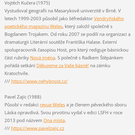
Vojtěch Kučera (1975)
Vystudoval geografii na Masarykově univerzi
tě v Brně. V
letech 1999-2003 působil jako šéfredaktor
Vendryňského
poetického magazínu Weles
, který založil společně s
Bogdanem Trojakem. Od roku 2007 se podílí na organizaci a
dramaturgii Literární soutěže Františka Halase. Externí
spolupracovník časopisu Host, pro který rediguje básnickou
část rubriky
Nová jména
. S polečně s Radkem Štěpánkem
pořádá setkání
Děkujeme za Vaše básně!
na zámku
Kratochvíle.
///
https://www.nehybnost.cz/
Pavel Zajíc (1988)
Působí v redakci
revue Weles
a je členem pěveckého sboru
Láska opravdivá. Svou prvotinu vydal v edici LSFH v roce
2013 pod názvem
Ona místa
.
///
https://www.
pavelzajic.cz