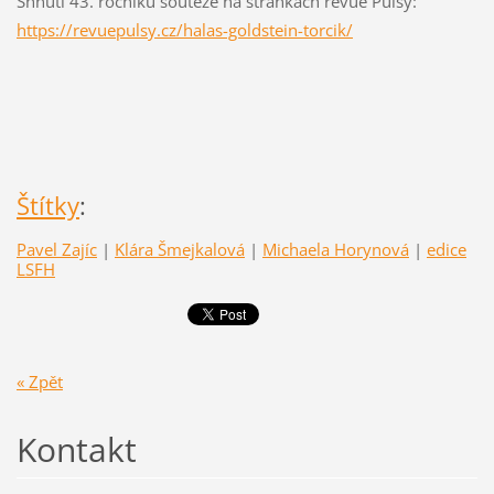
Shnutí 43. ročníku soutěže na stránkách revue Pulsy:
https://revuepulsy.cz/halas-goldstein-torcik/
Štítky
:
Pavel Zajíc
|
Klára Šmejkalová
|
Michaela Horynová
|
edice
LSFH
« Zpět
Kontakt