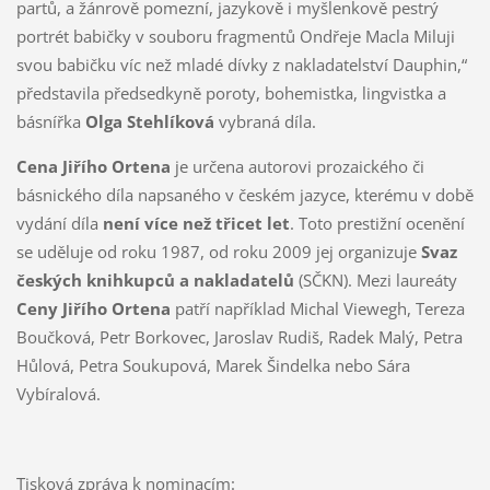
partů, a žánrově pomezní, jazykově i myšlenkově pestrý
portrét babičky v souboru fragmentů Ondřeje Macla Miluji
svou babičku víc než mladé dívky z nakladatelství Dauphin,“
představila předsedkyně poroty, bohemistka, lingvistka a
básnířka
Olga Stehlíková
vybraná díla.
Cena Jiřího Ortena
je určena autorovi prozaického či
básnického díla napsaného v českém jazyce, kterému v době
vydání díla
není více než třicet let
. Toto prestižní ocenění
se uděluje od roku 1987, od roku 2009 jej organizuje
Svaz
českých knihkupců a nakladatelů
(SČKN). Mezi laureáty
Ceny Jiřího Ortena
patří například Michal Viewegh, Tereza
Boučková, Petr Borkovec, Jaroslav Rudiš, Radek Malý, Petra
Hůlová, Petra Soukupová, Marek Šindelka nebo Sára
Vybíralová.
Tisková zpráva k nominacím: