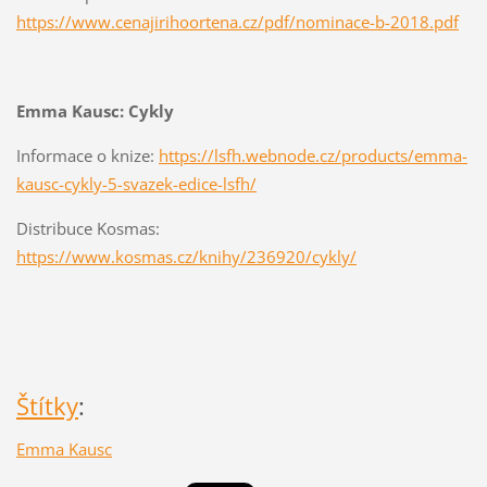
https://www.cenajirihoortena.cz/pdf/nominace-b-2018.pdf
Emma Kausc: Cykly
Informace o knize:
https://lsfh.webnode.cz/products/emma-
kausc-cykly-5-svazek-edice-lsfh/
Distribuce Kosmas:
https://www.kosmas.cz/knihy/236920/cykly/
Štítky
:
Emma Kausc