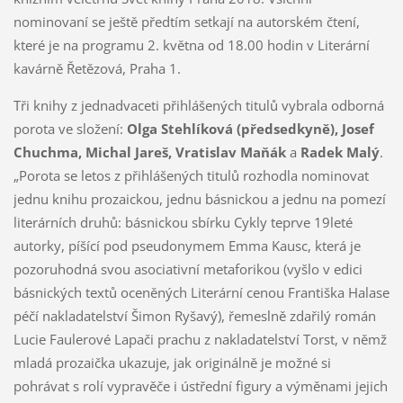
nominovaní se ještě předtím setkají na autorském čtení,
které je na programu 2. května od 18.00 hodin v Literární
kavárně Řetězová, Praha 1.
Tři knihy z jednadvaceti přihlášených titulů vybrala odborná
porota ve složení:
Olga Stehlíková (předsedkyně), Josef
Chuchma, Michal Jareš, Vratislav Maňák
a
Radek Malý
.
„Porota se letos z přihlášených titulů rozhodla nominovat
jednu knihu prozaickou, jednu básnickou a jednu na pomezí
literárních druhů: básnickou sbírku Cykly teprve 19leté
autorky, píšící pod pseudonymem Emma Kausc, která je
pozoruhodná svou asociativní metaforikou (vyšlo v edici
básnických textů oceněných Literární cenou Františka Halase
péčí nakladatelství Šimon Ryšavý), řemeslně zdařilý román
Lucie Faulerové Lapači prachu z nakladatelství Torst, v němž
mladá prozaička ukazuje, jak originálně je možné si
pohrávat s rolí vypravěče i ústřední figury a výměnami jejich