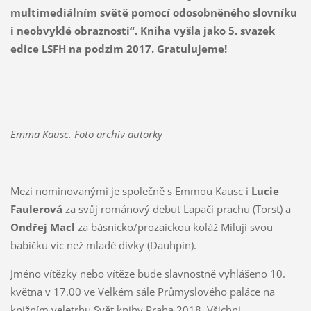
multimediálním světě pomocí odosobněného slovníku
i neobvyklé obraznosti“.
Kniha vyšla jako 5. svazek
edice LSFH na podzim 2017. Gratulujeme!
Emma Kausc. Foto archiv autorky
Mezi nominovanými je společně s Emmou Kausc i
Lucie
Faulerová
za svůj románový debut Lapači prachu (Torst) a
Ondřej Macl
za básnicko/prozaickou koláž Miluji svou
babičku víc než mladé dívky (Dauhpin).
Jméno vítězky nebo vítěze bude slavnostně vyhlášeno 10.
května v 17.00 ve Velkém sále Průmyslového paláce na
knižním veletrhu Svět knihy Praha 2018. Všichni