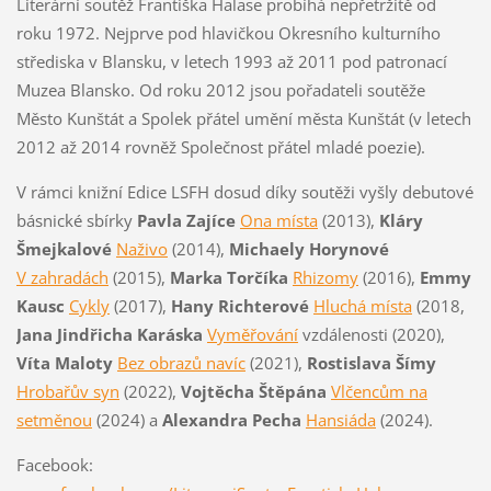
Literární soutěž Františka Halase probíhá nepřetržitě od
roku 1972. Nejprve pod hlavičkou Okresního kulturního
střediska v Blansku, v letech 1993 až 2011 pod patronací
Muzea Blansko. Od roku 2012 jsou pořadateli soutěže
Město Kunštát a Spolek přátel umění města Kunštát (v letech
2012 až 2014 rovněž Společnost přátel mladé poezie).
V rámci knižní Edice LSFH dosud díky soutěži vyšly debutové
básnické sbírky
Pavla Zajíce
Ona místa
(2013),
Kláry
Šmejkalové
Naživo
(2014),
Michaely Horynové
V zahradách
(2015),
Marka Torčíka
Rhizomy
(2016),
Emmy
Kausc
Cykly
(2017),
Hany Richterové
Hluchá místa
(2018,
Jana Jindřicha Karáska
Vyměřování
vzdálenosti (2020),
Víta Maloty
Bez obrazů navíc
(2021),
Rostislava Šímy
Hrobařův syn
(2022),
Vojtěcha Štěpána
Vlčencům na
setměnou
(2024) a
Alexandra Pecha
Hansiáda
(2024).
Facebook: