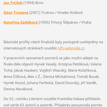
Jan Trtílek
[1994] Brno
Ester Truxová
[2001] Trutnov / Hradec Králové
Kateřina Zadáková
[1995] Trhový Štěpánov / Praha
Básnické profily všech finalistů byly postupně uveřejněny na
internetových stránkách soutěže
lsfh.webnode.cz
.
V pracovních seznamech porotců se jako možní adepti na
finále dále objevili Hynek Veselý, Kristýna Petišková, Valerie
Tichá, Jakub Haubert, Vojtěch Vltavský, Marie Kolaříková,
Anna Čížková, Alex z Ž., Denisa Michalinová, Tomáš Burak,
Hynek Koziol, Johana Ferfecká, David Dvorský, Jiří Vaněk,
Denisa Nováková.
Do 52. ročníku Literární soutěže Františka Halase přihlásilo
své verše 63 autorů a autorek. Příspěvky posuzovala porota