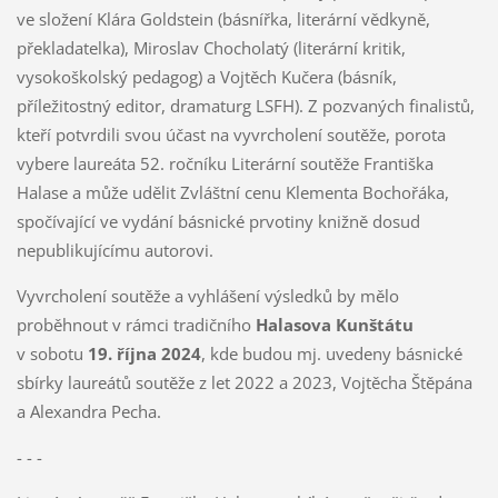
ve složení Klára Goldstein (básnířka, literární vědkyně,
překladatelka), Miroslav Chocholatý (literární kritik,
vysokoškolský pedagog) a Vojtěch Kučera (básník,
příležitostný editor, dramaturg LSFH). Z pozvaných finalistů,
kteří potvrdili svou účast na vyvrcholení soutěže, porota
vybere laureáta 52. ročníku Literární soutěže Františka
Halase a může udělit Zvláštní cenu Klementa Bochořáka,
spočívající ve vydání básnické prvotiny knižně dosud
nepublikujícímu autorovi.
Vyvrcholení soutěže a vyhlášení výsledků by mělo
proběhnout v rámci tradičního
Halasova Kunštátu
v sobotu
19. října 2024
, kde budou mj. uvedeny básnické
sbírky laureátů soutěže z let 2022 a 2023, Vojtěcha Štěpána
a Alexandra Pecha.
- - -