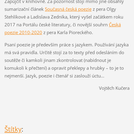
Zapůjčit v knihovně. Za pozornost stojí mimo jiné obsáhlý
sumarizační článek
Současná česká poezie
z pera Olgy
Stehlíkové a Ladislava Zedníka, který vyšel začátkem roku
2017 na Portálu české literatury, či novější souhrn
Česká
poezie 2010-2020
z pera Karla Pioreckého.
Psaní poezie je především práce s jazykem. Používání jazyka
má svá pravidla. Určitě stojí za to texty před odesláním do
soutěže či kamkoli jinam zkontrolovat (nabídnout je
komukoli k přečtení) a opravit překlepy a hrubky – to je to
nejmenší. Jazyk, poezie i čtenář si zaslouží úctu…
Vojtěch Kučera
Štítky
: