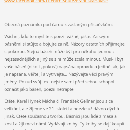
www.facebook.com/LiterarniSoutezFrantiskaHalase
- - -
Obecná poznámka pod čarou k zaslaným příspěvkům:
Všichni, kdo to myslíte s poezií vážně, pište. Za svými
básněmi si stůjte a bojujte za ně. Názory ostatních přijímejte
s pokorou. Stejná báseň může být pro někoho jednou z
nejzásadnějších a jiný se s ní může zcela minout. Musí-li být
vaše báseň (nikoli „pokus“) napsána opravdu a jedině tak, jak
je napsána, věřte jí a vytrvejte… Nazývejte věci pravými
jmény. Pokud svůj text nejste sami před sebou schopni
označit jako báseň, poezii netrapte.
Čtěte. Karel Hynek Mácha či František Gellner jsou sice
velikáni, ale žijeme ve 21. století a poezie už dávno dýchá
jinak. Čtěte současnou tvorbu. Básníci jsou lidé z masa a
kostí a žijí mezi námi. Vydávají knihy. Ty knihy se dají koupit.