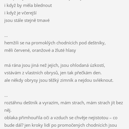
i když by měla blednout
i když je včerejší
jsou stále stejně tmavé
...
hemžili se na promoklých chodnících pod deštníky,
měli červené, oranžové a žluté hlasy
má rána jsou jiná než jejich, jsou ohlodaná úzkostí,
vstávám z vlastních obrysů, jen tak přečkám den.
ale někdy obrysy jsou těžký zimník a nejdou svléknout.
...
roztáhnu deštník a vyrazím, mám strach, mám strach jít bez
něj.
oblaka přimhouřila oči a vzduch se chvěje nejistotou – co
bude dál? jen kroky lidí po promočených chodnících jsou