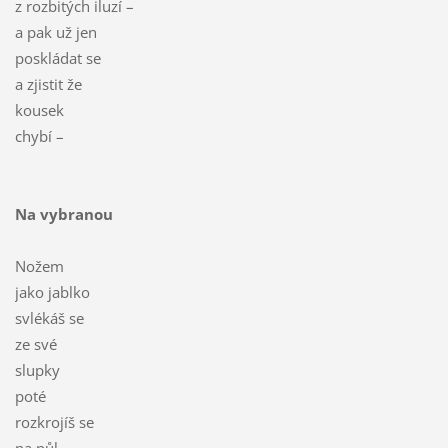
z rozbitých iluzí –
a pak už jen
poskládat se
a zjistit že
kousek
chybí –
Na vybranou
Nožem
jako jablko
svlékáš se
ze své
slupky
poté
rozkrojíš se