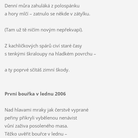
Denní můra zahuláká z polospánku
a hory mlčí – zatnulo se někde v zátylku.
(Tam už tě ničím novým nepřekvapí).
Z kachličkových spárů civí staré časy
s tenkými škraloupy na hladkém povrchu –
a ty poprvé sčítáš zimní škody.
První bouřka v lednu 2006
Nad hlavami mraky jak čerstvě vyprané
peřiny přikryli vybělenou nenávist
vůní zaživa posoleného masa.
Těžko uvěřit bouřce v lednu –