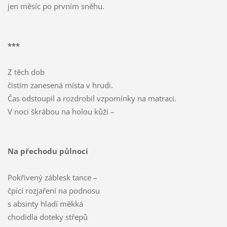
jen měsíc po prvním sněhu.
***
Z těch dob
čistím zanesená místa v hrudi.
Čas odstoupil a rozdrobil vzpomínky na matraci.
V noci škrábou na holou kůži –
Na přechodu půlnoci
Pokřivený záblesk tance –
čpící rozjaření na podnosu
s absinty hladí měkká
chodidla doteky střepů