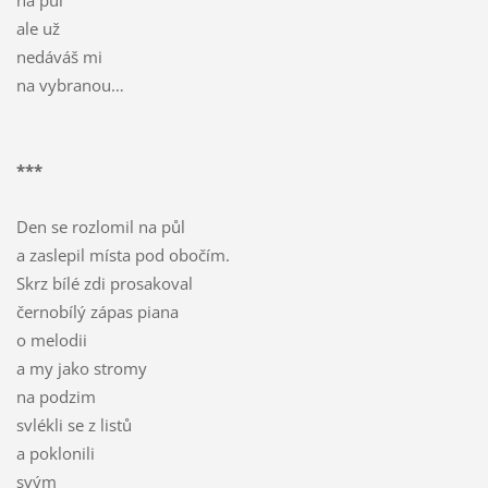
na půl
ale už
nedáváš mi
na vybranou…
***
Den se rozlomil na půl
a zaslepil místa pod obočím.
Skrz bílé zdi prosakoval
černobílý zápas piana
o melodii
a my jako stromy
na podzim
svlékli se z listů
a poklonili
svým