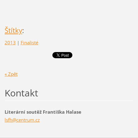
Štítky
:
2013
|
Finalisté
« Zpět
Kontakt
Literární soutěž Františka Halase
lsfh@cen
trum.cz