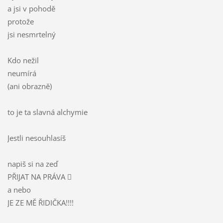
a jsi v pohodě
protože
jsi nesmrtelný
Kdo nežil
neumírá
(ani obrazně)
to je ta slavná alchymie
Jestli nesouhlasíš
napiš si na zeď
PŘIJAT NA PRÁVA 
a nebo
JE ZE MĚ ŘIDIČKA!!!!