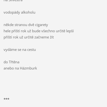
vodopády alkoholu
někde stranou dvě cigarety
hele příští rok už bude všechno určitě lepší
příští rok už určitě začneme žít
vydáme se na cestu
do Třtěna
anebo na Házmburk
***