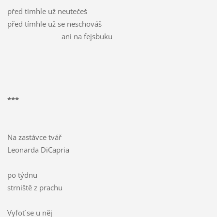
před tímhle už neutečeš
před tímhle už se neschováš
ani na fejsbuku
***
Na zastávce tvář
Leonarda DiCapria
po týdnu
strniště z prachu
Vyfoť se u něj