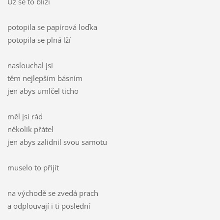
Už se to blíží
potopila se papírová loďka
potopila se plná lží
naslouchal jsi
těm nejlepším básním
jen abys umlčel ticho
měl jsi rád
několik přátel
jen abys zalidnil svou samotu
muselo to přijít
na východě se zvedá prach
a odplouvají i ti poslední