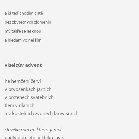
a já teď chodím čistě
bez zbytečných zlomenin
mý talíře se lesknou
a hledám volnej klín
viselcův advent
he hemžení červí
v prvosenkách jarních
v prstenech svatebních
tlení v dlaních
a v kostelních zvonech larev smích
člověka roucho kteréž jí mol
padlý dub letní v kleku javor