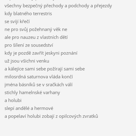
všechny bezpečný přechody a podchody a přejezdy
kdy blatného terrestris
se svíjí křečí
ne pro svůj požehnaný věk ne
ale pro nauzeu z vlastních dětí
pro šílení ze sousedství
kdy je pozdě zavřít jeskyni poznání
už jsou všichni venku
a kálejíce sami sebe požírají sami sebe
milosrdná saturnova vláda končí
jména básníků se v sračkách válí
stichly hamelnské varhany
a holubi
slepí andělé a hermové
a popelaví holubi zobají z opilcových zvratků