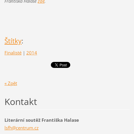
Františka Halase
zde
.
Štítky
:
Finalisté
|
2014
« Zpět
Kontakt
Literární soutěž Františka Halase
lsfh@cen
trum.cz