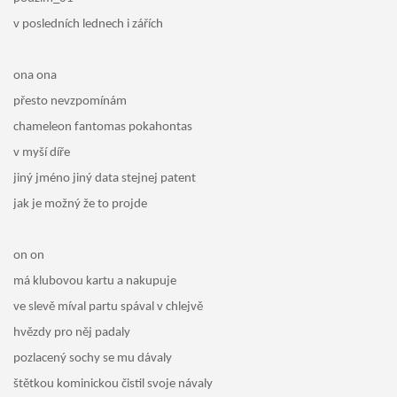
v posledních lednech i zářích
ona ona
přesto nevzpomínám
chameleon fantomas pokahontas
v myší díře
jiný jméno jiný data stejnej patent
jak je možný že to projde
on on
má klubovou kartu a nakupuje
ve slevě míval partu spával v chlejvě
hvězdy pro něj padaly
pozlacený sochy se mu dávaly
štětkou kominickou čistil svoje návaly