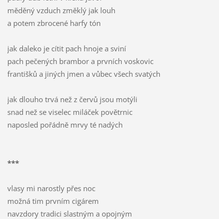
měděný vzduch změklý jak louh
a potem zbrocené harfy tón
jak daleko je cítit pach hnoje a sviní
pach pečených brambor a prvních voskovic
františků a jiných jmen a vůbec všech svatých
jak dlouho trvá než z červů jsou motýli
snad než se viselec miláček povětrnic
naposled pořádně mrvy té nadých
***
vlasy mi narostly přes noc
možná tim prvním cigárem
navzdory tradici slastným a opojným