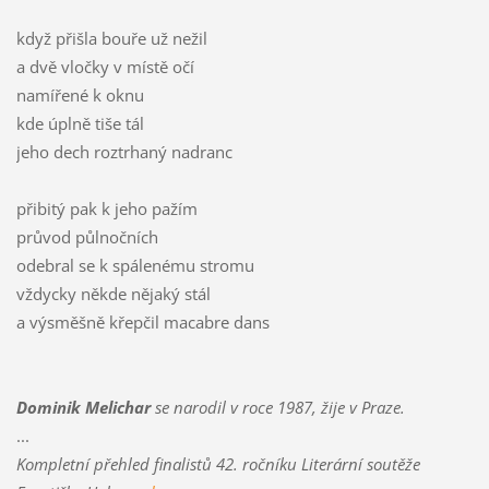
když přišla bouře už nežil
a dvě vločky v místě očí
namířené k oknu
kde úplně tiše tál
jeho dech roztrhaný nadranc
přibitý pak k jeho pažím
průvod půlnočních
odebral se k spálenému stromu
vždycky někde nějaký stál
a výsměšně křepčil macabre dans
Dominik Melichar
se narodil v roce 1987, žije v Praze.
...
Kompletní přehled finalistů 42. ročníku Literární soutěže