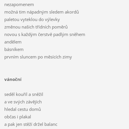
nezapomenem
možná tim nápadným sledem akordů
paletou vyteklou do výlevky
změnou našich třídních poměrů
novou s každým čerstvě padlým sněhem
andělem
básníkem
prvním sluncem po měsících zimy
vánoční
seděl kouřil a sněžil
a ve svých závějích
hledal cestu domů
občas i plakal
a pak jen stěží držel balanc