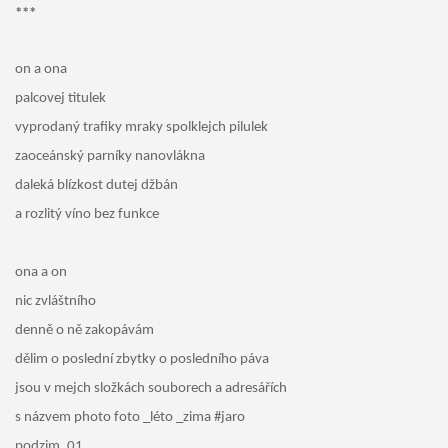
***
on a ona
palcovej titulek
vyprodaný trafiky mraky spolklejch pilulek
zaoceánský parníky nanovlákna
daleká blízkost dutej džbán
a rozlitý víno bez funkce
ona a on
nic zvláštního
denně o ně zakopávám
dělim o poslední zbytky o posledního páva
jsou v mejch složkách souborech a adresářích
s názvem photo foto _léto _zima #jaro
podzim_01