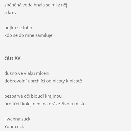
zpěněná voda hnala se mi z něj
a krev
bojím se toho
kdo se do mne zamiluje
část XV.
dusno ve vlaku mlčení
dobrovolní uprchlíci od nicoty k nicotě
bezbarvé oči bloudí krajinou
pro třetí kolej není na dráze života místo
I wanna suck
Your cock