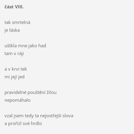
část VIII.
tak smrtelná
je láska
uštkla mne jako had
tam v ráji
a v krvi tek
mi její jed
pravidelné pouštění žilou
nepomáhalo
vzal jsem tedy ta nejostřejší slova
a prořízl své hrdlo