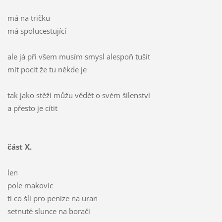
má na tričku
má spolucestující
ale já při všem musím smysl alespoň tušit
mít pocit že tu někde je
tak jako stěží můžu vědět o svém šílenství
a přesto je cítit
část X.
len
pole makovic
ti co šli pro peníze na uran
setnuté slunce na borači