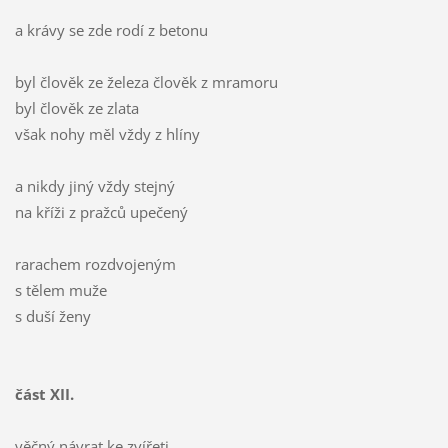
a krávy se zde rodí z betonu
byl člověk ze železa člověk z mramoru
byl člověk ze zlata
však nohy měl vždy z hlíny
a nikdy jiný vždy stejný
na kříži z pražců upečený
rarachem rozdvojeným
s tělem muže
s duší ženy
část XII.
věčný návrat ke zvířeti