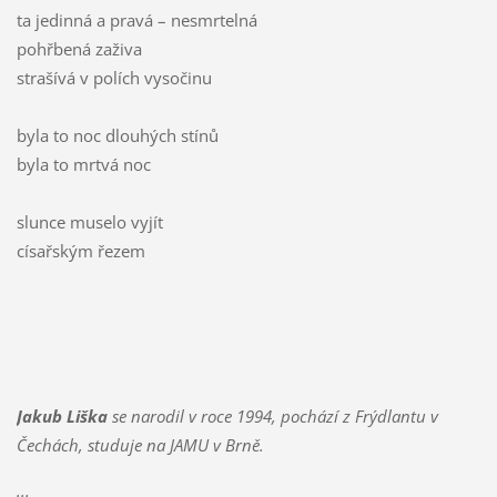
ta jedinná a pravá – nesmrtelná
pohřbená zaživa
strašívá v polích vysočinu
byla to noc dlouhých stínů
byla to mrtvá noc
slunce muselo vyjít
císařským řezem
Jakub Liška
se narodil v roce 1994, pochází z Frýdlantu v
Čechách, studuje na JAMU v Brně.
...