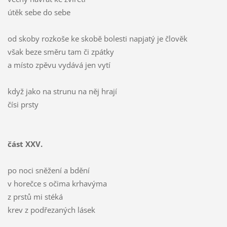
útěk sebe do sebe
od skoby rozkoše ke skobě bolesti napjatý je člověk
však beze směru tam či zpátky
a místo zpěvu vydává jen vytí
když jako na strunu na něj hrají
čísi prsty
část XXV.
po noci sněžení a bdění
v horečce s očima krhavýma
z prstů mi stéká
krev z podřezaných lásek