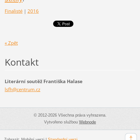
Finalisté
|
2016
« Zpět
Kontakt
Literární soutěž Františka Halase
lsfh@cen
trum.cz
© 2012-2026 Všechna práva vyhrazena.
Vytvořeno službou
Webnode
Zobrazit:
Mobilní verzi
|
Standardní verzi