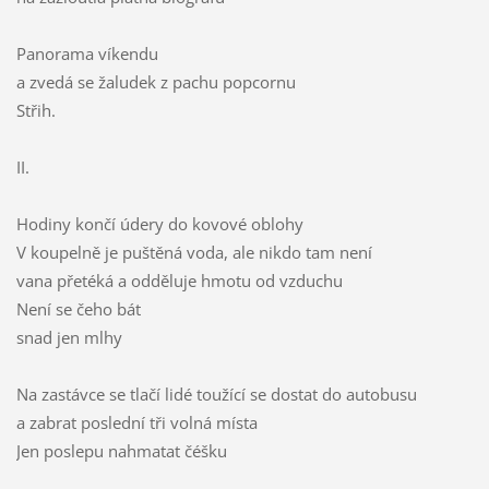
Panorama víkendu
a zvedá se žaludek z pachu popcornu
Střih.
II.
Hodiny končí údery do kovové oblohy
V koupelně je puštěná voda, ale nikdo tam není
vana přetéká a odděluje hmotu od vzduchu
Není se čeho bát
snad jen mlhy
Na zastávce se tlačí lidé toužící se dostat do autobusu
a zabrat poslední tři volná místa
Jen poslepu nahmatat čéšku