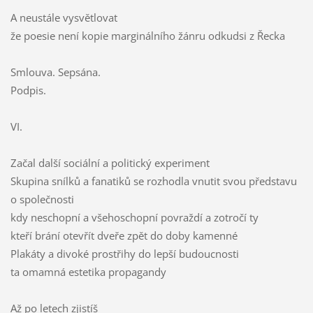
A neustále vysvětlovat
že poesie není kopie marginálního žánru odkudsi z Řecka
Smlouva. Sepsána.
Podpis.
VI.
Začal další sociální a politický experiment
Skupina snílků a fanatiků se rozhodla vnutit svou představu
o společnosti
kdy neschopní a všehoschopní povraždí a zotročí ty
kteří brání otevřít dveře zpět do doby kamenné
Plakáty a divoké prostřihy do lepší budoucnosti
ta omamná estetika propagandy
Až po letech zjistíš