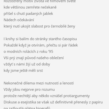
Rozostřený motiv života ve filmovém světě
kde většinou zemřete nečekaně
přišel s chutí padaných jablek
Nádech očekávání
který nutí ukojit slabost pro černobílé ženy
I knihy si balím do stránky starého časopisu
Pokaždé když je otvírám, přečtu si pár řádek
o modních rolácích z roku '95
Vši prý znají původ našeho oblečení
vždyť s námi žijí už od doby
kdy jsme ještě měli srst
Nekonečné dilema mezi nutností a leností
Vždy jdou nejprve pro rozumu
protože nechtějí aby někdo vznášel protiargumenty
Diskuse a esejistika se však už definitivně přenesly z papíru
na zažloutlá plátna biografů