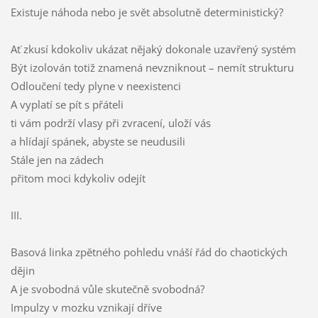
Existuje náhoda nebo je svět absolutně deterministický?
Ať zkusí kdokoliv ukázat nějaký dokonale uzavřený systém
Být izolován totiž znamená nevzniknout – nemít strukturu
Odloučení tedy plyne v neexistenci
A vyplatí se pít s přáteli
ti vám podrží vlasy při zvracení, uloží vás
a hlídají spánek, abyste se neudusili
Stále jen na zádech
přitom moci kdykoliv odejít
III.
Basová linka zpětného pohledu vnáší řád do chaotických
dějin
A je svobodná vůle skutečně svobodná?
Impulzy v mozku vznikají dříve