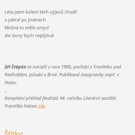
Léta jsem kolem těch výjevů chodil
a pátral po jménech
Možná to mělo smysl
ale slovy bych neplýtval
Jiří Štěpán
se narodil v roce 1990, pochází z Frenštátu pod
Radhoštěm, působí v Brně. Publikoval časopisecky např. v
Hostu.
..
Kompletní přehled finalistů 44. ročníku Literární soutěže
Františka Halase
zde
.
Štítky
: