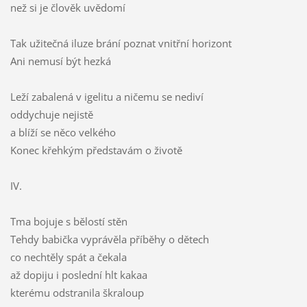
než si je člověk uvědomí
Tak užitečná iluze brání poznat vnitřní horizont
Ani nemusí být hezká
Leží zabalená v igelitu a ničemu se nediví
oddychuje nejistě
a blíží se něco velkého
Konec křehkým představám o životě
IV.
Tma bojuje s bělostí stěn
Tehdy babička vyprávěla příběhy o dětech
co nechtěly spát a čekala
až dopiju i poslední hlt kakaa
kterému odstranila škraloup