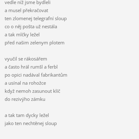
vedle níž jsme bydleli
a musel překračovat
ten zlomenej telegrafní sloup
co o něj pošta už nestála
a tak mlčky ležel
před našim zelenym plotem
vyučil se rákosářem
a často hrál rumšl a ferbl
po opici nadával fabrikantům
a usínal na rohožce
když nemoh zasunout klíč
do rezivýho zámku
a tak tam dycky ležel
jako ten nechtěnej sloup