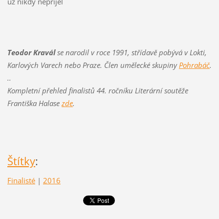
už nikdy nepřijel
Teodor Kravál
se narodil v roce 1991, střídavě pobývá v Lokti,
Karlových Varech nebo Praze. Člen umělecké skupiny
Pohrabáč
.
..
Kompletní přehled finalistů 44. ročníku Literární soutěže
Františka Halase
zde
.
Štítky
:
Finalisté
|
2016