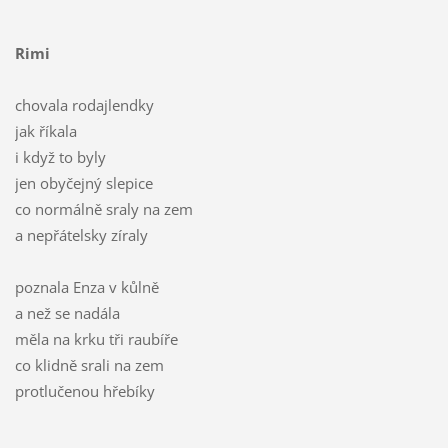
Rimi
chovala rodajlendky
jak říkala
i když to byly
jen obyčejný slepice
co normálně sraly na zem
a nepřátelsky zíraly
poznala Enza v kůlně
a než se nadála
měla na krku tři raubíře
co klidně srali na zem
protlučenou hřebíky