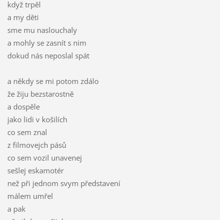
když trpěl
a my děti
sme mu naslouchaly
a mohly se zasnít s nim
dokud nás neposlal spát
a někdy se mi potom zdálo
že žiju bezstarostně
a dospěle
jako lidi v košilích
co sem znal
z filmovejch pásů
co sem vozil unavenej
sešlej eskamotér
než při jednom svym představení
málem umřel
a pak