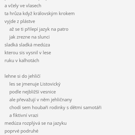
a včely ve vlasech
ta hrůza když královským krokem
vyjde z plástve
až se ti přilepí jazyk na patro
jak zrezne na slunci
sladká sladká medúza
kterou sis vysnil v lese
ruku v kalhotách
lehne si do jehličí
les se jmenuje Listovický
podle nejbližší vesnice
ale převažují v něm jehličnany
chodí sem houbaři rodinky s dětmi samotáři
a fiktivní vrazi
medúza rozplývá se na jazyku
poprvé podruhé