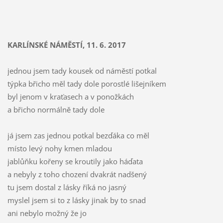
KARLÍNSKÉ NÁMĚSTÍ, 11. 6. 2017
jednou jsem tady kousek od náměstí potkal
týpka břicho měl tady dole porostlé lišejníkem
byl jenom v kraťasech a v ponožkách
a břicho normálně tady dole
já jsem zas jednou potkal bezďáka co měl
místo levý nohy kmen mladou
jablůňku kořeny se kroutily jako háďata
a nebyly z toho chození dvakrát nadšený
tu jsem dostal z lásky říká no jasný
myslel jsem si to z lásky jinak by to snad
ani nebylo možný že jo