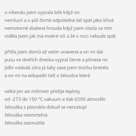
o víkendu jsem vyprala bílé když on
nemluvil a o půl čtvrté odpoledne šel spát jako křivá
nemotorně sbalená hrouda když jsem vlezla za ním
viděla jsem jak má mokré oči a že v noci nebude spát
přišla jsem domů až večer unavená a on mi dal
pusu ve dveřích dneska vypral černé a přinese mi
jídlo vstáváš zítra já taky zase jsem trochu brečela
a on mi na wikipedii četl o želvušce která
velká jen asi milimetr přežije teploty
od -273 do 150 °C vakuum a tlak 6500 atmosfér
želvuška z plexiskla dokud se neroztopí
želvuška nesmrtelná
želvuška zasmušilá