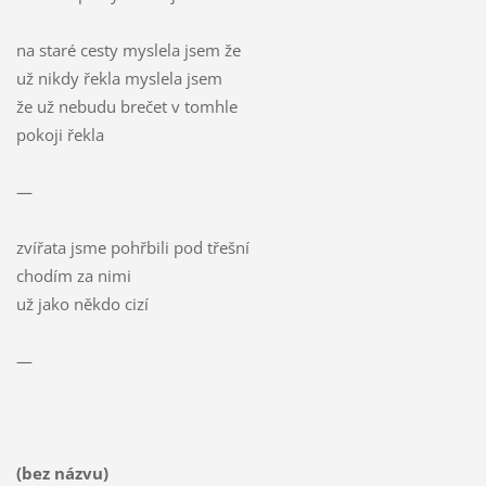
na staré cesty myslela jsem že
už nikdy řekla myslela jsem
že už nebudu brečet v tomhle
pokoji řekla
—
zvířata jsme pohřbili pod třešní
chodím za nimi
už jako někdo cizí
—
(bez názvu)