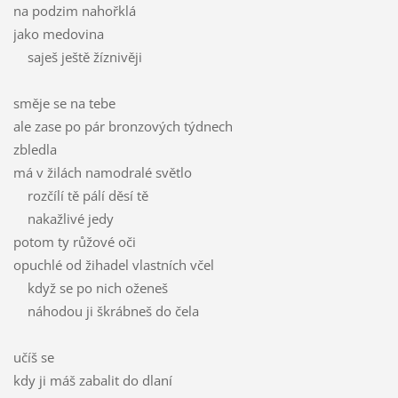
na podzim nahořklá
jako medovina
saješ ještě žíznivěji
směje se na tebe
ale zase po pár bronzových týdnech
zbledla
má v žilách namodralé světlo
rozčílí tě pálí děsí tě
nakažlivé jedy
potom ty růžové oči
opuchlé od žihadel vlastních včel
když se po nich oženeš
náhodou ji škrábneš do čela
učíš se
kdy ji máš zabalit do dlaní