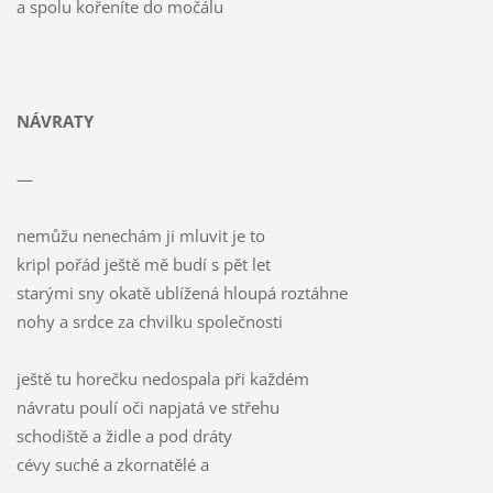
a spolu kořeníte do močálu
NÁVRATY
—
nemůžu nenechám ji mluvit je to
kripl pořád ještě mě budí s pět let
starými sny okatě ublížená hloupá roztáhne
nohy a srdce za chvilku společnosti
ještě tu horečku nedospala při každém
návratu poulí oči napjatá ve střehu
schodiště a židle a pod dráty
cévy suché a zkornatělé a