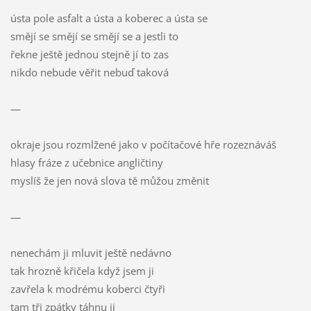
ústa pole asfalt a ústa a koberec a ústa se
smějí se smějí se smějí se a jestli to
řekne ještě jednou stejně jí to zas
nikdo nebude věřit nebuď taková
—
okraje jsou rozmlžené jako v počítačové hře rozeznáváš
hlasy fráze z učebnice angličtiny
myslíš že jen nová slova tě můžou změnit
—
nenechám ji mluvit ještě nedávno
tak hrozně křičela když jsem ji
zavřela k modrému koberci čtyři
tam tři zpátky táhnu ji