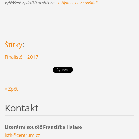
Vyhlášení výsledků proběhne
21. října 2017 v Kunštátě
.
Štítky
:
Finalisté
|
2017
« Zpět
Kontakt
Literární soutěž Františka Halase
lsfh@cen
trum.cz