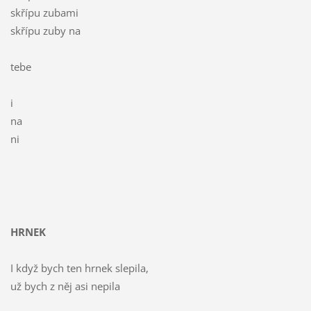
skřípu zubami
skřípu zuby na
tebe
i
na
ni
HRNEK
I když bych ten hrnek slepila,
už bych z něj asi nepila