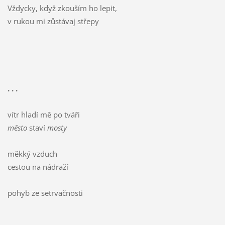
Vždycky, když zkouším ho lepit,
v rukou mi zůstávaj střepy
. . .
vítr hladí mě po tváři
město
staví
mosty
měkký vzduch
cestou na nádraží
pohyb ze setrvačnosti