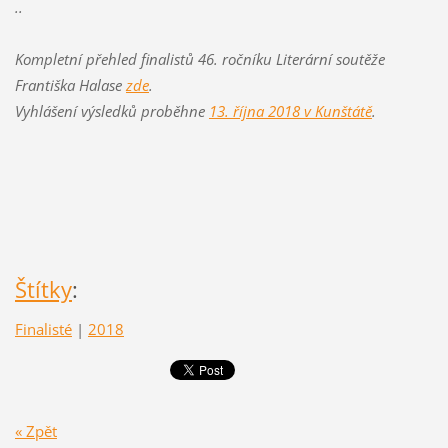
..
Kompletní přehled finalistů 46. ročníku Literární soutěže
Františka Halase
zde
.
Vyhlášení výsledků proběhne
13. října 2018 v Kunštátě
.
Štítky
:
Finalisté
|
2018
« Zpět