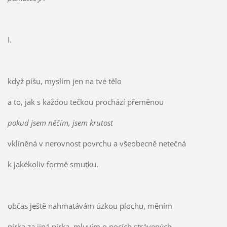
I.
když píšu, myslím jen na tvé tělo
a to, jak s každou tečkou prochází přeměnou
pokud jsem něčím, jsem krutost
vklíněná v nerovnost povrchu a všeobecně netečná
k jakékoliv formě smutku.
občas ještě nahmatávám úzkou plochu, měním
pírka za jiná pírka, mluvím o nocích strávených