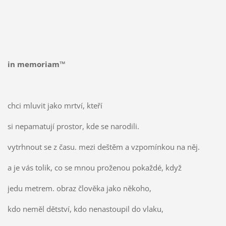
in memoriam™
chci mluvit jako mrtví, kteří
si nepamatují prostor, kde se narodili.
vytrhnout se z času. mezi deštěm a vzpomínkou na něj.
a je vás tolik, co se mnou proženou pokaždé, když
jedu metrem. obraz člověka jako někoho,
kdo neměl dětství, kdo nenastoupil do vlaku,