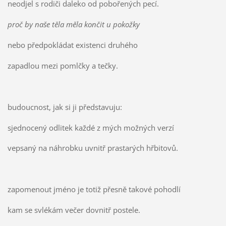
neodjel s rodiči daleko od pobořených pecí.
proč by naše těla měla končit u pokožky
nebo předpokládat existenci druhého
zapadlou mezi pomlčky a tečky.
budoucnost, jak si ji představuju:
sjednocený odlitek každé z mých možných verzí
vepsaný na náhrobku uvnitř prastarých hřbitovů.
zapomenout jméno je totiž přesně takové pohodlí
kam se svlékám večer dovnitř postele.