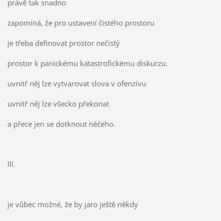
právě tak snadno
zapomíná, že pro ustavení čistého prostoru
je třeba definovat prostor nečistý
prostor k panickému katastrofickému diskurzu.
uvnitř něj lze vytvarovat slova v ofenzívu
uvnitř něj lze všecko překonat
a přece jen se dotknout něčeho.
III.
je vůbec možné, že by jaro ještě někdy