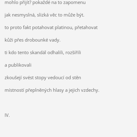
mohlo přijít? pokaždé na to zapomenu
jak nesmyslná, slizká věc to může být.
to proto fakt potahovat platinou, přetahovat
kůži přes drobounké vady.
ti kdo tento skandál odhalili, rozšířili
a publikovali
zkoušejí svést stopy vedoucí od stěn
místností přeplněných hlasy a jejich vzdechy.
IV.