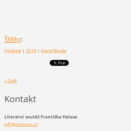
Štítky
:
Finalisté
|
2018
|
David Broda
« Zpět
Kontakt
Literární soutěž Františka Halase
lsfh@cen
trum.cz