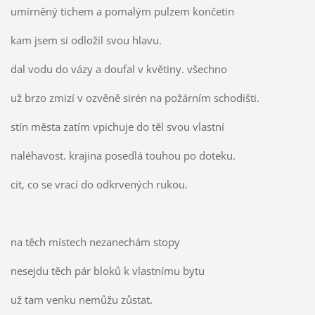
umírněný tichem a pomalým pulzem končetin
kam jsem si odložil svou hlavu.
dal vodu do vázy a doufal v květiny. všechno
už brzo zmizí v ozvěně sirén na požárním schodišti.
stín města zatím vpichuje do těl svou vlastní
naléhavost. krajina posedlá touhou po doteku.
cit, co se vrací do odkrvených rukou.
na těch místech nezanechám stopy
nesejdu těch pár bloků k vlastnímu bytu
už tam venku nemůžu zůstat.