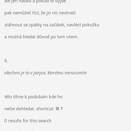
ale jen naoko a pokud to vyjde
pak nemůžeš říct, že jsi nic neztratil.
stáhnout se zpátky na začátek, navléct pokožku
a možná hledat důvod po tom všem.
II.
všechno je to v jazyce, kterému nerozumím
tělo tíhne k podobám kde ho
nelze dohledat. shortcut: ⌘ F
0 results for this search