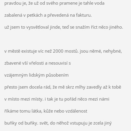
pravdou je, že už od svého pramene je tahle voda
zabalená v petkách a převedená na fakturu.
už jsem to vysvětloval jinde, teď se snažím říct něco jiného.
v městě existuje víc než 2000 mostů. jsou němé, nehybné,
zbavené vší vřelosti a nesouvisí s
vzájemným lidským působením
přesto jsem docela rád, že mě skrz mlhy zavedly až k tobě
v místo mezi místy. i tak je tu pořád něco mezi námi
říkáme tomu látka, kůže nebo vzdálenost
buňky od buňky. svět, do něhož vstupuju je zcela jiný