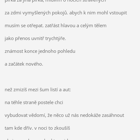
za zdmi vymyšlených pokojů. abych k nim mohl vstoupit
musím se otřepat. zatřást hlavou a celým tělem
jako přenos uvnitř trychtýře.
známost konce jednoho pohledu
a začátek nového.
než zmizíš mezi šum listí a aut:
na téhle straně postele chci
vybudovat vědomí, že něco už nás nedokáže zasáhnout
tam kde dřív. v noci to zkoušíš