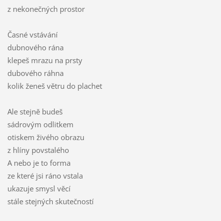
z nekonečných prostor
Časné vstávání
dubnového rána
klepeš mrazu na prsty
dubového ráhna
kolik ženeš větru do plachet
Ale stejně budeš
sádrovým odlitkem
otiskem živého obrazu
z hlíny povstalého
A nebo je to forma
ze které jsi ráno vstala
ukazuje smysl věcí
stále stejných skutečností