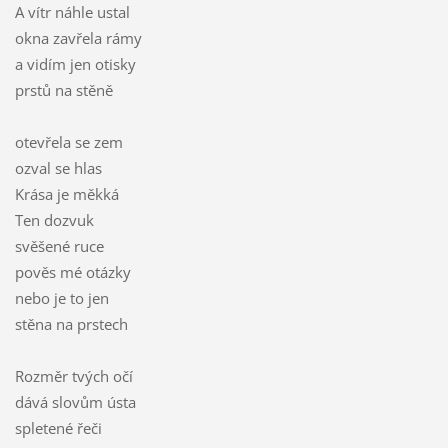
A vítr náhle ustal
okna zavřela rámy
a vidím jen otisky
prstů na stěně
otevřela se zem
ozval se hlas
Krása je měkká
Ten dozvuk
svěšené ruce
pověs mé otázky
nebo je to jen
stěna na prstech
Rozměr tvých očí
dává slovům ústa
spletené řeči