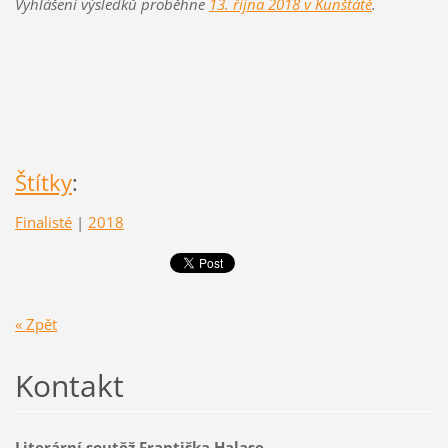
Vyhlášení výsledků proběhne
13. října 2018 v Kunštátě
.
Štítky
:
Finalisté
|
2018
« Zpět
Kontakt
Literární soutěž Františka Halase