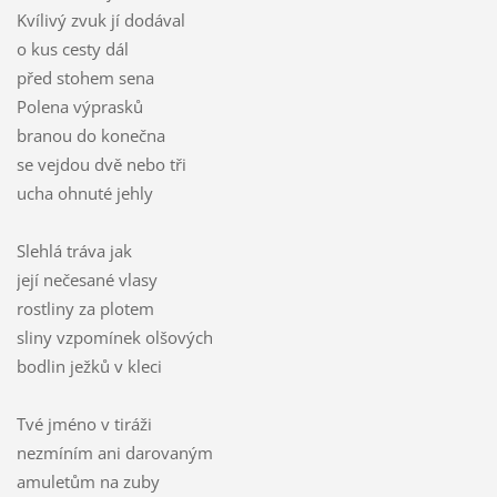
Kvílivý zvuk jí dodával
o kus cesty dál
před stohem sena
Polena výprasků
branou do konečna
se vejdou dvě nebo tři
ucha ohnuté jehly
Slehlá tráva jak
její nečesané vlasy
rostliny za plotem
sliny vzpomínek olšových
bodlin ježků v kleci
Tvé jméno v tiráži
nezmíním ani darovaným
amuletům na zuby