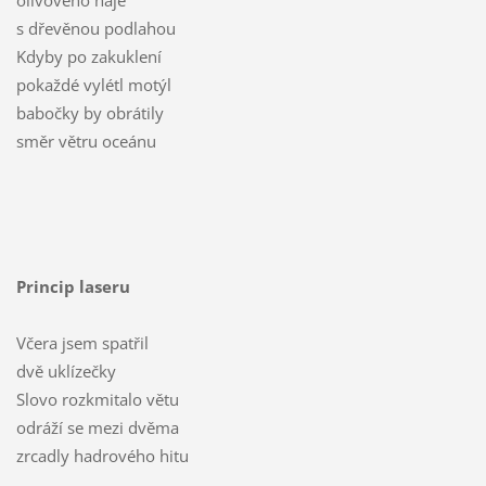
olivového háje
s dřevěnou podlahou
Kdyby po zakuklení
pokaždé vylétl motýl
babočky by obrátily
směr větru oceánu
Princip laseru
Včera jsem spatřil
dvě uklízečky
Slovo rozkmitalo větu
odráží se mezi dvěma
zrcadly hadrového hitu