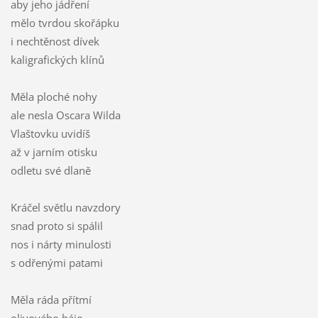
aby jeho jádření
mělo tvrdou skořápku
i nechtěnost dívek
kaligrafických klínů
Měla ploché nohy
ale nesla Oscara Wilda
Vlaštovku uvidíš
až v jarním otisku
odletu své dlaně
Kráčel světlu navzdory
snad proto si spálil
nos i nárty minulosti
s odřenými patami
Měla ráda přítmí