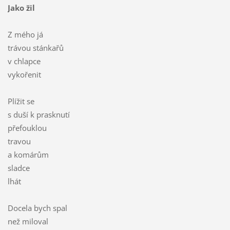
Jako žil
Z mého já
trávou stánkařů
v chlapce
vykořenit
Plížit se
s duší k prasknutí
přefouklou
travou
a komárům
sladce
lhát
Docela bych spal
než miloval