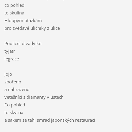
co pohled
to skulina
Hloupým otázkám
pro zvědavé uličníky z ulice
Pouliční divadýlko
tyjátr
legrace
jojo
zbořeno
a nahrazeno
vetešníci s diamanty v ústech
Co pohled
to skvrna
a sakem se táhl smrad japonských restaurací