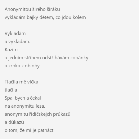
Anonymitou širého širáku
vykládám bajky dětem, co jdou kolem
Vykládám
a vykládám.
Kazím
a jedním střihem odstřihávám copánky
a zrnka z oblohy
Tlačila mě víčka
tlačila
Spal bych a čekal
na anonymitu lesa,
anonymitu řidičskejch průkazů
a důkazů
o tom, že mi je patnáct.