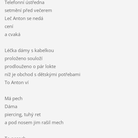
Telefonní ústředna
setmění před večerem
Leč Anton se nedá
cení
a cvaká
Léčka dámy s kabelkou
proloženo souloží
prodlouženo o pár lokte
níž je obchod s dětskými potřebami
To Anton ví
Má pech
Dáma
piercing, tuhý ret
a pod nosem jim rašil mech