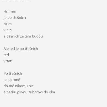
Hmmm
je po třešních
cítím
v niti
a dásních že tam budou
Ale teď je po třešních
teď
vrtat!
Po třešních
je po mně
do mě nikomu nic
a pecku plivnu zubařovi do oka