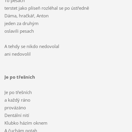
To pesach
terstet jako plíseň rozléhal se po ústředně
Dáma, hračkář, Anton
jeden za druhým
oslavili pesach
A tehdy se nikdo nedovolal
ani nedovolil
Je po třešních
Je po třešních
a každý ráno
provázáno
Dentální nití
Klubko házím oknem
A čuchám potah