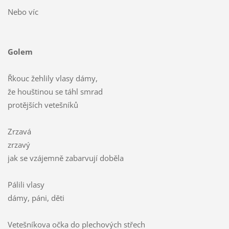
Nebo víc
Golem
Řkouc žehlily vlasy dámy,
že houštinou se táhl smrad
protějších vetešníků
Zrzavá
zrzavý
jak se vzájemně zabarvují doběla
Pálili vlasy
dámy, páni, děti
Vetešníkova očka do plechových střech