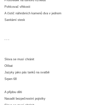
Prostředek na obnovu vzhledu
Pohlcovač vlhkosti
A čistič náhrobních kamenů dva v jednom
Sanitární stesk
- - -
Slova se musí chránit
Olíbat
Jazyky jako pás tanků na svatbě
Srpen 68
A přijdou děti
Nasadit bezpečnostní pojistky