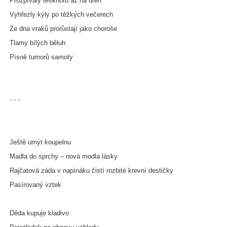
Prozpívaly tesknotu až na dřeň
Vyhřezly kýly po těžkých večerech
Ze dna vraků prorůstají jako choroše
Tlamy bílých běluh
Písně tumorů samoty
- - -
Ještě umýt koupelnu
Madla do sprchy – nová modla lásky
Rajčatová záda v napínáku čistí rozbité krevní destičky
Pasírovaný vztek
Děda kupuje kladivo