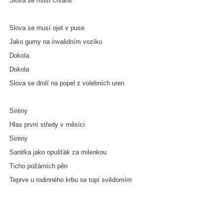
Slova se musí chránit
Slova se musí ojet v puse
Jako gumy na invalidním vozíku
Dokola
Dokola
Slova se drolí na popel z volebních uren
Sirény
Hlas první středy v měsíci
Sirény
Sanitka jako opušťák za milenkou
Ticho požárních pěn
Teprve u rodinného krbu se topí svědomím