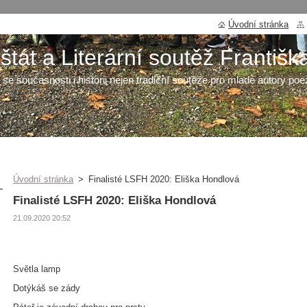
Úvodní stránka
tát a Literární soutěž Františk
 se současnosti i historii nejen tradiční soutěže pro mladé autory poe
Úvodní stránka
>
Finalisté LSFH 2020: Eliška Hondlová
Finalisté LSFH 2020: Eliška Hondlová
21.09.2020 20:52
Světla lamp
Dotýkáš se zády