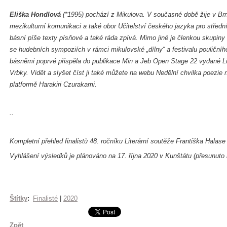
Eliška Hondlová
(*1995) pochází z Mikulova. V současné době žije v Brně
mezikulturní komunikaci a také obor Učitelství českého jazyka pro střed
básní píše texty písňové a také ráda zpívá. Mimo jiné je členkou skupiny 
se hudebních sympoziích v rámci mikulovské „dílny“ a festivalu pouliční
básněmi poprvé přispěla do publikace Min a Jeb Open Stage 22 vydané Lit
Vrbky. Vidět a slyšet číst ji také můžete na webu Nedělní chvilka poezie n
platformě Harakiri Czurakami.
..
Kompletní přehled finalistů 48. ročníku Literární soutěže Františka Halas
Vyhlášení výsledků je plánováno na 17. října 2020 v Kunštátu (přesunuto 
Štítky
:
Finalisté
|
2020
Zpět