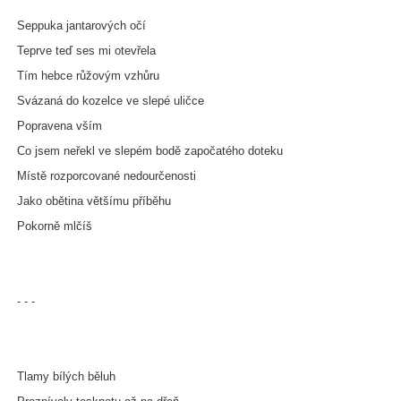
Seppuka jantarových očí
Teprve teď ses mi otevřela
Tím hebce růžovým vzhůru
Svázaná do kozelce ve slepé uličce
Popravena vším
Co jsem neřekl ve slepém bodě započatého doteku
Místě rozporcované nedourčenosti
Jako obětina většímu příběhu
Pokorně mlčíš
- - -
Tlamy bílých běluh