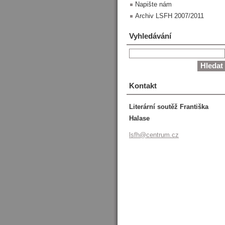
Napište nám
Archiv LSFH 2007/2011
Vyhledávání
Kontakt
Literární soutěž Františka
Halase
lsfh@cen
trum.cz