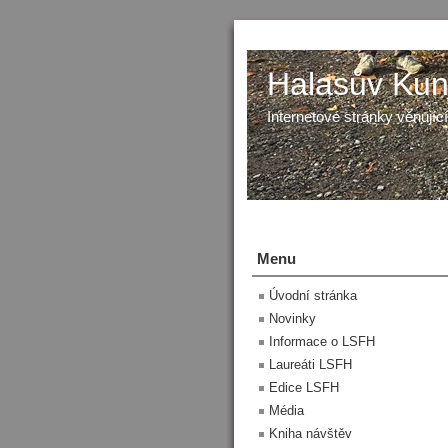
Halasův Kunš
Internetové stránky věnující
Menu
Úvodní stránka
Novinky
Informace o LSFH
Laureáti LSFH
Edice LSFH
Média
Kniha návštěv