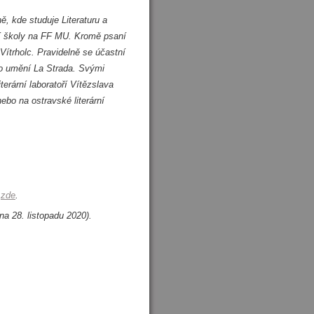
, kde studuje Literaturu a
ní školy na FF MU. Kromě psaní
Vítrholc. Pravidelně se účastní
ho umění La Strada. Svými
erární laboratoří Vítězslava
ebo na ostravské literární
e
zde
.
na 28. listopadu 2020).