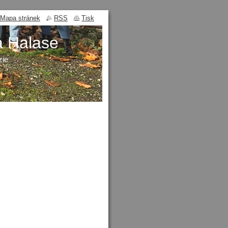
Mapa stránek
RSS
Tisk
a Halase
zie