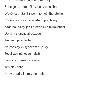
Páteř je závodní drahou pro prsty
Bubnujeme jako déšť v poloze naléhání
Dřevěnost fatální insomnie nočního stolku
Ruce a nohy se zapouštějí zpod hlavy
Záda bolí vždy jen ze strachu o budoucnost
Gorily ji signalizují dozadu
Tak jako já vztekle
Na podlahy vysypávám šuplíky
Jestli tam náhodou neleží
Ve stezích mezi ponožkami
Ten cit k tobě
Který ztratila jsem v prstech
- - -