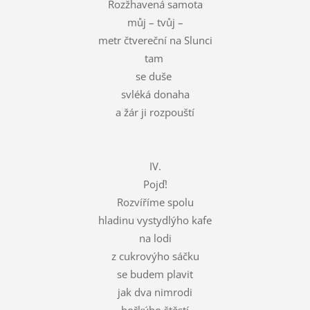
Rozžhavená samota
můj – tvůj –
metr čtvereční na Slunci
tam
se duše
svléká donaha
a žár ji rozpouští
IV.
Pojď!
Rozvíříme spolu
hladinu vystydlýho kafe
na lodi
z cukrovýho sáčku
se budem plavit
jak dva nimrodi