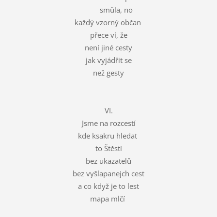
smůla, no
každý vzorný občan
přece ví, že
není jiné cesty
jak vyjádřit se
než gesty
VI.
Jsme na rozcestí
kde ksakru hledat
to Štěstí
bez ukazatelů
bez vyšlapanejch cest
a co když je to lest
mapa mlčí