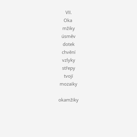
VII.
Oka
mžiky
úsměv
dotek
chvění
vzlyky
střepy
tvojí
mozaiky
okamžiky