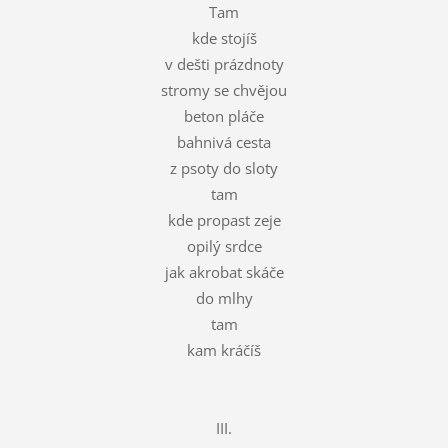
Tam
kde stojíš
v dešti prázdnoty
stromy se chvějou
beton pláče
bahnivá cesta
z psoty do sloty
tam
kde propast zeje
opilý srdce
jak akrobat skáče
do mlhy
tam
kam kráčíš
III.