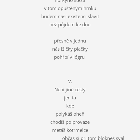
hořkýho štěstí
v tom opuštěným hrnku
budem naší existenci slavit
než půjdem ke dnu
přesně v jednu
nás lžičky plačky
pohřbí v lógru
V.
Není jiné cesty
jen ta
kde
polykáš oheň
chodíš po provaze
metáš kotrmelce
občas si při tom blokneš sval