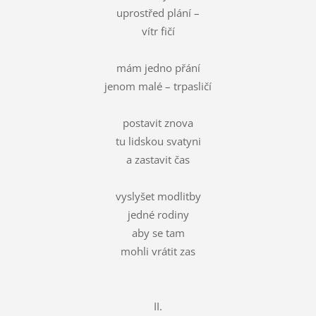
uprostřed plání –
vítr fičí
mám jedno přání
jenom malé – trpasličí
postavit znova
tu lidskou svatyni
a zastavit čas
vyslyšet modlitby
jedné rodiny
aby se tam
mohli vrátit zas
II.