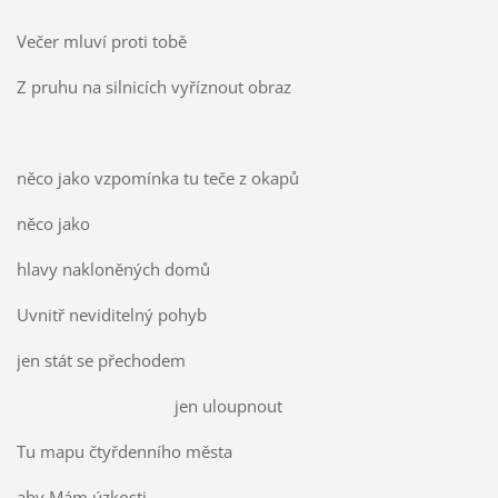
Večer mluví proti tobě
Z pruhu na silnicích vyříznout obraz
něco jako vzpomínka tu teče z okapů
něco jako
hlavy nakloněných domů
Uvnitř neviditelný pohyb
jen stát se přechodem
jen uloupnout
Tu mapu čtyřdenního města
aby Mám úzkosti