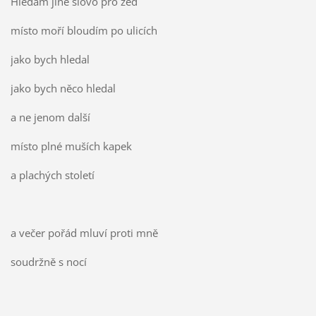
Hledám jiné slovo pro zeď
místo moří bloudím po ulicích
jako bych hledal
jako bych něco hledal
a ne jenom další
místo plné muších kapek
a plachých století
a večer pořád mluví proti mně
soudržně s nocí