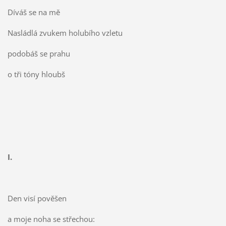
Díváš se na mě
Nasládlá zvukem holubího vzletu
podobáš se prahu
o tři tóny hloubš
I.
Den visí pověšen
a moje noha se střechou: