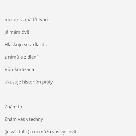
metafora má tři tváře
já mám dvě
Hláskuju se z dlaždic
z rámů a z dlaní
Bůh-kurtizána
ukusuje historiím prsty
Znám to
Znám vás všechny
(je vás tolik) a nemůžu vás vyslovit