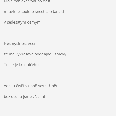
Moje babička voní po dešti
mluvíme spolu o snech a o tancích
v šedesátým osmým
Nesmyslnost věci
ze mě vykřesává poddajné úsměvy.
Tohle je kraj ničeho.
Venku čtyři stupně vevnitř pět
bez dechu jsme všichni