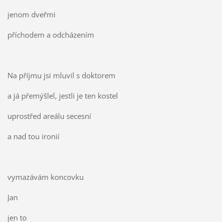
jenom dveřmi
příchodem a odcházením
Na příjmu jsi mluvil s doktorem
a já přemýšlel, jestli je ten kostel
uprostřed areálu secesní
a nad tou ironií
vymazávám koncovku
Jan
jen to