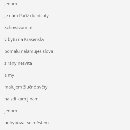
Jenom
Je nám Paříž do nicoty
Schovávám tě
v bytu na Krásenský
pomalu nalamuješ slova
z rány nesvítá
a my
malujem žlučné světy
na zdi kam jinam
jenom
pohybovat se městem