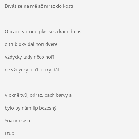
Díváš se na mě až mráz do kostí
Obrazotvornou plyš si strkám do uší
o tři bloky dál hoří dveře
Vždycky tady něco hoří
ne vždycky o tři bloky dál
V okně tvůj odraz, pach barvy a
bylo by nám líp bezesný
Snažím se o
Ftup