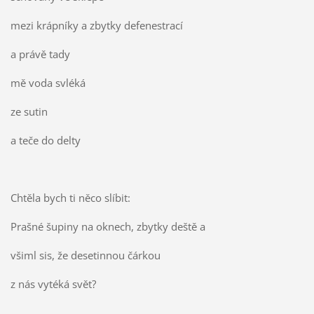
mezi krápníky a zbytky defenestrací
a právě tady
mě voda svléká
ze sutin
a teče do delty
Chtěla bych ti něco slíbit:
Prašné šupiny na oknech, zbytky deště a
všiml sis, že desetinnou čárkou
z nás vytéká svět?