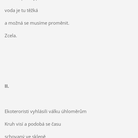
voda je tu těžká
a možná se musíme proměnit.
Zcela.
II.
Ekoteroristi vyhlásili válku úhloměrům
Kruh visí a podobá se času
schovaný ve sklepě