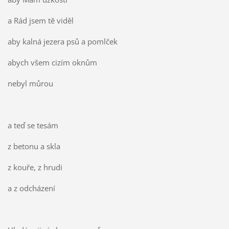
a Rád jsem tě viděl
aby kalná jezera psů a pomlček
abych všem cizím oknům
nebyl můrou
a teď se tesám
z betonu a skla
z kouře, z hrudi
a z odcházení