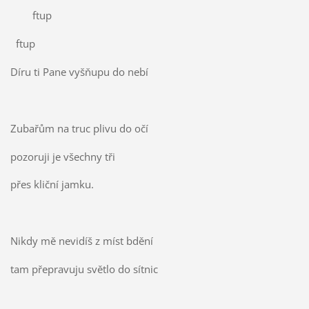
ftup
ftup
Díru ti Pane vyšňupu do nebí
Zubařům na truc plivu do očí
pozoruji je všechny tři
přes kliční jamku.
Nikdy mě nevidíš z míst bdění
tam přepravuju světlo do sítnic