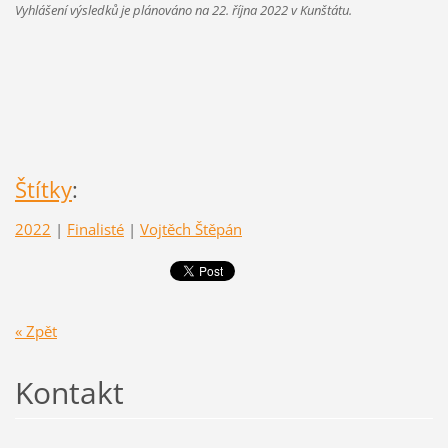
Vyhlášení výsledků je plánováno na 22. října 2022 v Kunštátu.
Štítky
:
2022
|
Finalisté
|
Vojtěch Štěpán
« Zpět
Kontakt