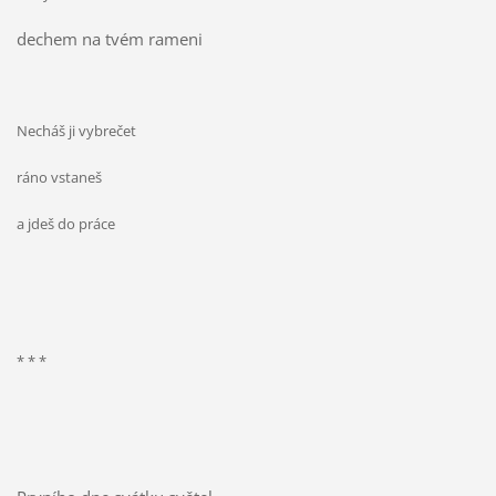
dechem na tvém rameni
Necháš ji vybrečet
ráno vstaneš
a jdeš do práce
* * *