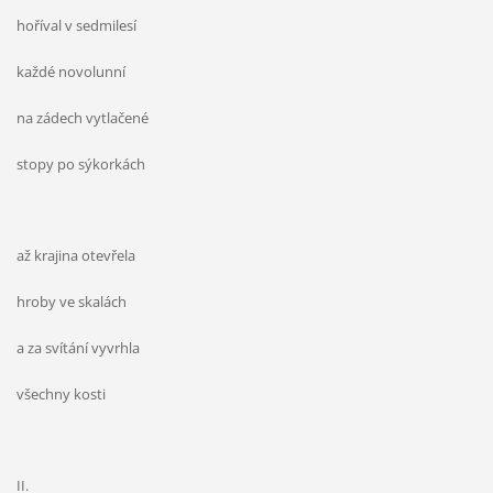
hoříval v sedmilesí
každé novolunní
na zádech vytlačené
stopy po sýkorkách
až krajina otevřela
hroby ve skalách
a za svítání vyvrhla
všechny kosti
II.