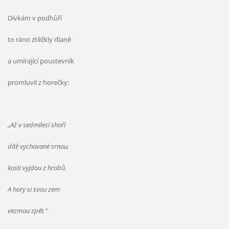
Dívkám v podhůří
to ráno ztěžkly dlaně
a umírající poustevník
promluvil z horečky:
„Až v sedmilesí shoří
dítě vychované srnou,
kosti vyjdou z hrobů.
A hory si svou zem
vezmou zpět.“