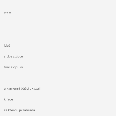
* * *
Jdeš
srdce z živce
tvář z opuky
a kamenní bůžci ukazují
k řece
za kterou je zahrada