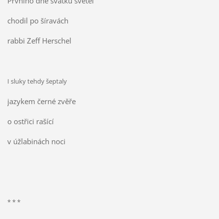
Prvního dne svátku světel
chodil po šíravách
rabbi Zeff Herschel
I sluky tehdy šeptaly
jazykem černé zvěře
o ostřici rašící
v úžlabinách noci
* * *