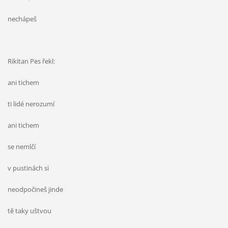
nechápeš
Rikitan Pes řekl:
ani tichem
ti lidé nerozumí
ani tichem
se nemlčí
v pustinách si
neodpočineš jinde
tě taky uštvou