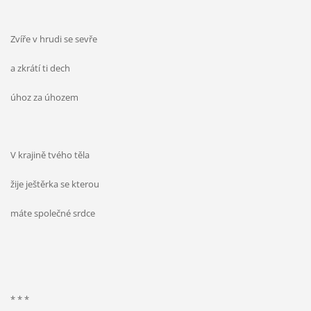
Zvíře v hrudi se sevře
a zkrátí ti dech
úhoz za úhozem
V krajině tvého těla
žije ještěrka se kterou
máte společné srdce
* * *