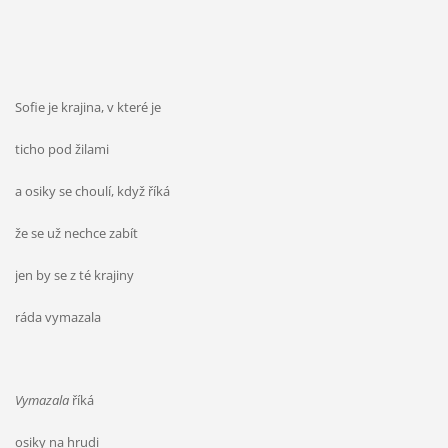
Sofie je krajina, v které je
ticho pod žilami
a osiky se choulí, když říká
že se už nechce zabít
jen by se z té krajiny
ráda vymazala
Vymazala
říká
osiky na hrudi