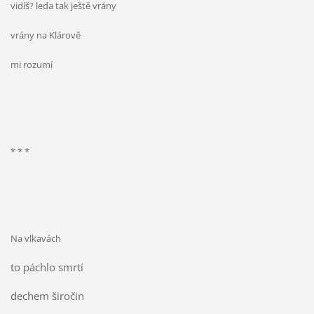
vidíš? leda tak ještě vrány
vrány na Klárově
mi rozumí
* * *
Na vlkavách
to páchlo smrtí
dechem širočin