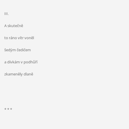
III.
A skutečně
to ráno vítr voněl
šedým čedičem
a dívkám v podhůří
zkameněly dlaně
* * *