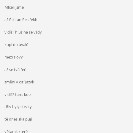
Mlčeli jsme
až Rikitan Pes řekl:
vidíš? hlušina se vždy
kupí do úvalů
mezi slovy
až se tvá řeč
změní v cizí jazyk
vidíš? tam, kde
dřív byly stezky
tě dnes skalpují
větami, které