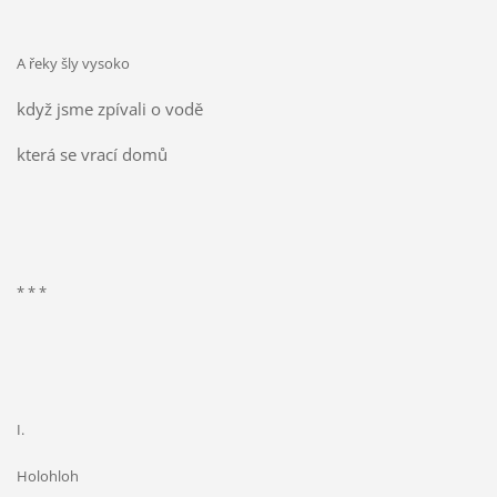
A řeky šly vysoko
když jsme zpívali o vodě
která se vrací domů
* * *
I.
Holohloh