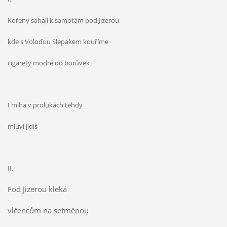
Kořeny sahají k samotám pod Jizerou
kde s Voloďou Slepakem kouříme
cigarety modré od borůvek
I mlha v prolukách tehdy
mluví jidiš
II.
od Jizerou kleká
P
vlčencům na setměnou