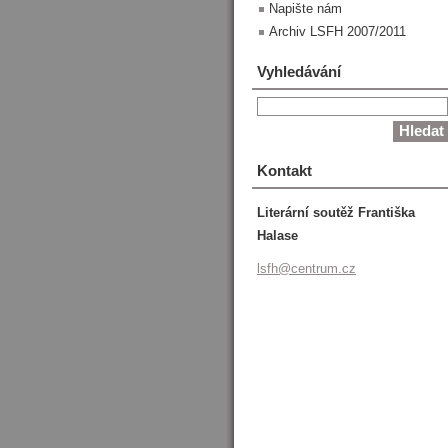
Napište nám
Archiv LSFH 2007/2011
Vyhledávání
Kontakt
Literární soutěž Františka
Halase
lsfh@cen
trum.cz