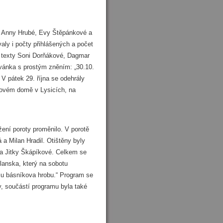
y, Anny Hrubé, Evy Štěpánkové a
aly i počty přihlášených a počet
ly texty Soni Dorňákové, Dagmar
vánka s prostým zněním: „30.10.
V pátek 29. října se odehrály
idovém domě v Lysicích, na
ožení poroty proměnilo. V porotě
a Milan Hradil. Otištěny byly
 a Jitky Škápíkové. Celkem se
Blanska, který na sobotu
 u básníkova hrobu.“ Program se
, součástí programu byla také