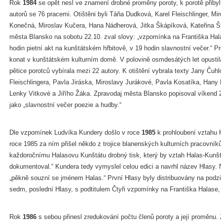
Rok
1984
se opět nesl ve znamení drobné proměny poroty, k porotě přibyl 
autorů se 76 pracemi. Otištěni byli Táňa Dudková, Karel Fleischlinger, M
Konečná, Miroslav Kučera, Hana Nádherová, Jitka Škápíková, Kateřina Štr
města Blansko na sobotu 22.10. zval slovy: „vzpomínka na Františka Hal
hodin pietní akt na kunštátském hřbitově, v 19 hodin slavnostní večer.“ 
konat v kunštátském kulturním domě. V polovině osmdesátých let opustil
pětice porotců vybírala mezi 22 autory. K otištění vybrala texty Jany Čuh
Fleischlingera, Pavla Jiráska, Miroslavy Jurákové, Pavla Kosatíka, Hany
Lenky Vitkové a Jiřího Žáka. Zpravodaj města Blansko popisoval víkend 25
jako „slavnostní večer poezie a hudby.“
Dle vzpomínek Ludvíka Kundery došlo v roce
1985
k prohloubení vztahu 
roce 1985 za ním přišel někdo z trojice blanenských kulturních pracovní
každoročnímu Halasovu Kunštátu drobný tisk, který by vztah Halas-Kunštá
dokumentoval.“ Kundera tedy vymyslel celou edici a navrhl název Hlasy. N
„pěkně souzní se jménem Halas.“ První Hlasy byly distribuovány na pod
sedm, poslední Hlasy, s podtitulem Čtyři vzpomínky na Františka Halase,
Rok
1986
s sebou přinesl zredukování počtu členů poroty a její proměnu.