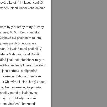
hován. Letošní Halasův Kunštát
ovedení členů Hanáckého divadla
terém byly otištěny texty Zuzany
nase, V. M. Hóry, Františka
 Kupkové byl posledním rokem,
 jména porotců neobsahuje,
ní o kvalitě textů podíleli. V
Helena Mahrová, Karel Dolník,
číná jinak než předchozí roky, a
ejšího předsedy Literárního klubu
 jsou potřeba, a připomíná
at z kamene drahokam, věřte mi
…) Objevíme-li hlas, který zkouší
vce. Nemysleme si, že je naše
básníky neměla. Naléhavost
alasovým (…) Mladým autorům
orem virtuózní obraznosti,