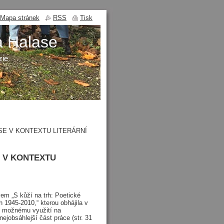
Mapa stránek
RSS
Tisk
a Halase
zie
SE V KONTEXTU LITERÁRNÍ
E V KONTEXTU
em „S kůží na trh: Poetické
ch 1945-2010,“ kterou obhájila v
 k možnému využití na
jobsáhlejší část práce (str. 31