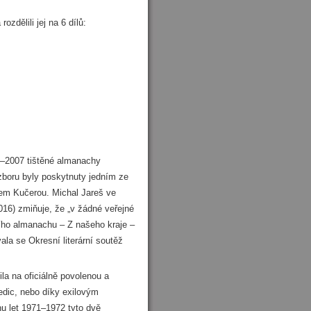
zdělili jej na 6 dílů:
72–2007 tištěné almanachy
ozboru byly poskytnuty jedním ze
em Kučerou. Michal Jareš ve
016) zmiňuje, že „v žádné veřejné
ího almanachu – Z našeho kraje –
la se Okresní literární soutěž
ila na oficiálně povolenou a
 edic, nebo díky exilovým
hu let 1971–1972 tyto dvě