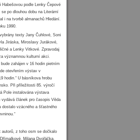
ii Habešovou podle Lenky Čepové
 se po dlouhou dobu na Literární
val i na tvorbě almanachů Hledání.
oku 1990.
 vybrány texty Jany Čuhlové, Soni
la Jiráska, Miroslavy Jurákové,
ličné a Lenky Vitkové. Zpravodaj
za významnou kulturní akci.
 bude zahájen v 16 hodin pietním
ude otevřením výstav v
19 hodin.“ U básníkova hrobu
o. Při příležitosti 85. výročí
ná Pole instalována výstava
u vydává článek pro časopis Věda
u dostalo vzácného a šťastného
evninou.“
t autorů, z toho osm se dočkalo
 Dřímalkové, Milana Dvořáčka,