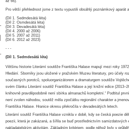
až 66).
Pro větší přehlednost jsme z textu vypustili obsáhlý poznámkový aparát a ro
(Díl 1. Sedmdesátá léta)
(Díl 2. Osmdesátá léta)
(Díl 3. Devadesátá léta)
(Díl 4. 2000 až 2006)
(Díl 5. 2007 až 2011)
(Díl 6. 2012 až 2023)
- - -
(Díl 1. Sedmdesátá léta)
Většinu historie Literární soutěže Františka Halase mapují mezi roky 19
Hledání. Sborníky jsou uložené v pražském Muzeu literatury, pro účely r
současných porotců, spoluorganizátorem a dramaturgem soutěže Vojtěch
svém článku Literární soutěž Františka Halase a její knižní edice (2013–2
knihovně pravděpodobně není sbírka almanachů kompletní.“ Podtitul prvn
není zvolen náhodou, soutěž měla zpočátku regionální charakter a jmenova
Františka Halase. Hranice okresu překročila v devadesátých letech.
Literární soutěž Františka Halase vznikla v době, kdy se česká poezie děl
poezii, která je zakázaná, a šířila se buď prostřednictvím samizdatových
nakladatelským aktivitám. Základním kritériem, podle něhož byly v průbě