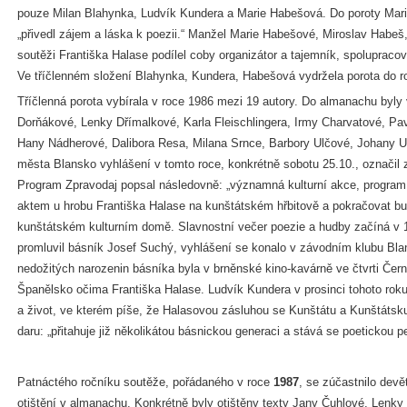
pouze Milan Blahynka, Ludvík Kundera a Marie Habešová. Do poroty Mar
„přivedl zájem a láska k poezii.“ Manžel Marie Habešové, Miroslav Habeš,
soutěži Františka Halase podílel coby organizátor a tajemník, spolupraco
Ve tříčlenném složení Blahynka, Kundera, Habešová vydržela porota do r
Tříčlenná porota vybírala v roce 1986 mezi 19 autory. Do almanachu byly
Dorňákové, Lenky Dřímalkové, Karla Fleischlingera, Irmy Charvatové, Pav
Hany Nádherové, Dalibora Resa, Milana Srnce, Barbory Ulčové, Johany U
města Blansko vyhlášení v tomto roce, konkrétně sobotu 25.10., označil 
Program Zpravodaj popsal následovně: „významná kulturní akce, program
aktem u hrobu Františka Halase na kunštátském hřbitově a pokračovat b
kunštátském kulturním domě. Slavnostní večer poezie a hudby začíná v 
promluvil básník Josef Suchý, vyhlášení se konalo v závodním klubu Blansk
nedožitých narozenin básníka byla v brněnské kino-kavárně ve čtvrti Čer
Španělsko očima Františka Halase. Ludvík Kundera v prosinci tohoto rok
a život, ve kterém píše, že Halasovou zásluhou se Kunštátu a Kunštátsk
daru: „přitahuje již několikátou básnickou generaci a stává se poetickou p
Patnáctého ročníku soutěže, pořádaného v roce
1987
, se zúčastnilo devě
otištění v almanachu. Konkrétně byly otištěny texty Jany Čuhlové, Lenky