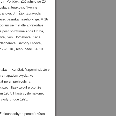
Jiří Poláček. Zúčastnilo se 20
iroslava Juráková, Yvonne
ajtova, Jiří Žák. Zpravodaj
ase, básníka našeho kraje. V 16
Program se měl dle Zpravodaje
a post porotkyně Anna Hrubá,
lové, Soni Dornákové, Karla
 Nádherové, Barbory Ulčové,
.-26.10., resp. neděli 26.10.
Halas – Kunštát. Vzpomínal, že v
ků s nápadem „vydat ke
t nejen prohloubil a
ázev Hlasy zvolil proto, že
zim 1987. Hlasů vyšlo nakonec
 vyšly v roce 1993.
 Z dlouhodobých porotců zůstal