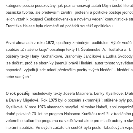
kategorie poezie posuzovány, jak poznamenávají autoři Dějin české litera
básnická tvorba, ale především životní, profesní a politické postoje jednot
jejich vztah k okupaci Československa a novému vedení komunistické stra
Františka Halase byla nicméně od počátků soutěží apolitickou.
První almanach z roku
1972
, opatřený zmíněným podtitulem Výběr veršů a
soutěže „Z našeho kraje“ obsahuje texty H. Švabenské, A. Hošťálka a H.
otištěny texty Hany Kuchaříkové, Drahomíry Jančíkové a Luďka Svobody
lze dočíst, proč se sborníky jmenují právě Hledání, autor tohoto vysvětle
napovídá, vyjadřují zde mladí především pocity svých hledání – hledání a
sebe samých.“
O rok později
následovaly texty Josefa Maixnera, Lenky Kysilkové, Dr
a Daniely Migelové. Rok
1975
byl o poznání skromnější; otištěné byly p
Kysilkové. V roce
1976
almanach nevyšel. Miroslav Habeš, spoluorganizá
druhé polovině 70. let se program Halasova Kunštátu rozšířil z tradičního
večerního kulturního programu na vzdělávací akce pro mladé autory a sl
literární soutěže. Ve svých začátcích soutěž byla podle Habešových vzpom