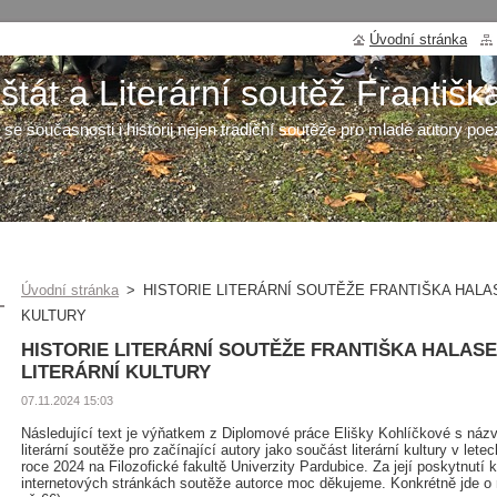
Úvodní stránka
tát a Literární soutěž Františk
 se současnosti i historii nejen tradiční soutěže pro mladé autory poe
Úvodní stránka
>
HISTORIE LITERÁRNÍ SOUTĚŽE FRANTIŠKA HALA
KULTURY
HISTORIE LITERÁRNÍ SOUTĚŽE FRANTIŠKA HALAS
LITERÁRNÍ KULTURY
07.11.2024 15:03
Následující text je výňatkem z Diplomové práce Elišky Kohlíčkové s názv
literární soutěže pro začínající autory jako součást literární kultury v lete
roce 2024 na Filozofické fakultě Univerzity Pardubice. Za její poskytnutí
internetových stránkách soutěže autorce moc děkujeme. Konkrétně jde o ne