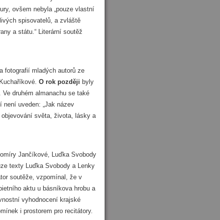
tury, ovšem nebyla „pouze vlastní
livých spisovatelů, a zvláště
ny a státu.“ Literární soutěž
 fotografií mladých autorů ze
 Kuchaříkové.
O rok později
byly
. Ve druhém almanachu se také
ní není uveden: „Jak název
 objevování světa, života, lásky a
ahomíry Jančíkové, Luďka Svobody
ouze texty Luďka Svobody a Lenky
tor soutěže, vzpomínal, že v
 pietního aktu u básníkova hrobu a
avnostní vyhodnocení krajské
ínek i prostorem pro recitátory.