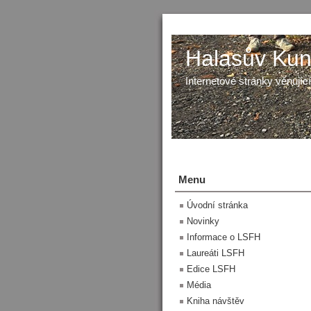
Halasův Kunš
Internetové stránky věnující
Menu
Úvodní stránka
Novinky
Informace o LSFH
Laureáti LSFH
Edice LSFH
Média
Kniha návštěv