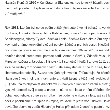
Halasův Kunštát
1980
v Kunštátu na Blanensku, kde je velký básník poc
vyvrcholil pořadem U splavu našich dní a hrou Depeše na kolečkách v pr
v Prostějově.“
Rok
1981
, kterým byl co do počtu otištěných autorů velmi bohatý, a ve k
Kupkové, Ludvíka Němce, Jiřiny Kalabisové, Josefa Souchopa, Zdeňka Ja
Schildbergera, Vlasty Tylové, Zdeňka Lebla, Zdeňka Řezníčka a Zuzany
kdy není známo konkrétní složení poroty. Žádné z prvních deseti Hledání
dochován je pouze soupis jmen těch, kteří se mezi 1972–1981 na rozhodová
prvních deseti letech mezi porotce patřili Antonín Ševčík, Zdeněk Musil, 
Miroslav Kučera a Jaroslava Hlinovská. I samotné Hledání z roku 1981 za
sice ne některým z oceněných textů, ale zamyšlením Jiřího P. Kříže, tehd
jihomoravské pobočky Svazu českých spisovatelů. Zdůrazňuje, že básníci
Halasovu životní roli básníka-mentora: „Najít talent je těžší než vydolov
(…) Stojí za to objevovat drahokamy i v nových rukopisech veršů a próz (
vyslovit osobitě svůj postoj a názor, snažme se hledat v něm příštího pě
doba nepotřebuje: spíše se smutkem se budeme ohlížet za léty, jež své 
poezie pociťujeme tím spíše v krajině, ve které to ještě voní slovem H
devátého sborníku veršů Hledání je Halas příkladem životního postoje, vz