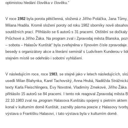
optimistou hledání člověka v člověku.“
V roce
1982
byla porota pětičlenná, složená z Jiřího Poláčka, Jana Tům
Milana Hradila. Kromě složení poroty od roku 1982 sborníky nově obsahov
soutěžních prací. Přihlásilo se 6 autorů s 31 pracemi. Otištění se dočka
Průchové a Jiřího Žáka. Na program zval i Zpravodaj města Blanska, poz
– sobota – Halasův Kunštát“ byla zveřejněna v říjnovém čísle zpravodaje. 
besedy s organizátory akce a literární seminář s Ludvíkem Kunderou v l
stejném místě se odehrálo i sobotní vyhlášení.
V následujícím roce, roce
1983
, se stejně jako v letech následujících, sl
usedli Milan Blahynka, Karel Tachovský, Anna Hrubá, Naděžda Strážnická 
texty Karla Fleischlingera, Evy Novotné, Vladimíry Zmekové, Jiřího Žáka
přihlásilo 15 autorů se 84 pracemi. I tento rok reagoval Zpravodaj města 
22.10.1983 zval na „program Halasova Kunštátu spojený s pietním aktem
konal v kulturním domě Kunštát, zazněly pásma poezie z Halasovy tvorby
výstava o Františku Halasovi, i tato výstava byla v kulturním domě.