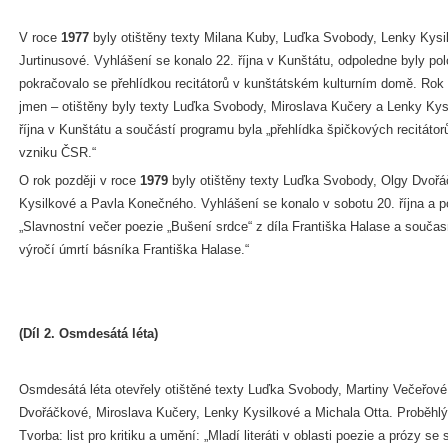
V roce
1977
byly otištěny texty Milana Kuby, Luďka Svobody, Lenky Kysi
Jurtinusové. Vyhlášení se konalo 22. října v Kunštátu, odpoledne byly p
pokračovalo se přehlídkou recitátorů v kunštátském kulturním domě. Rok
jmen – otištěny byly texty Luďka Svobody, Miroslava Kučery a Lenky Kys
října v Kunštátu a součástí programu byla „přehlídka špičkových recitáto
vzniku ČSR.“
O rok později v roce
1979
byly otištěny texty Luďka Svobody, Olgy Dvořá
Kysilkové a Pavla Konečného. Vyhlášení se konalo v sobotu 20. října a 
„Slavnostní večer poezie „Bušení srdce“ z díla Františka Halase a současn
výročí úmrtí básníka Františka Halase.“
(Díl 2. Osmdesátá léta)
Osmdesátá léta otevřely otištěné texty Luďka Svobody, Martiny Večeřové
Dvořáčkové, Miroslava Kučery, Lenky Kysilkové a Michala Otta. Proběhlý r
Tvorba: list pro kritiku a umění: „Mladí literáti v oblasti poezie a prózy s