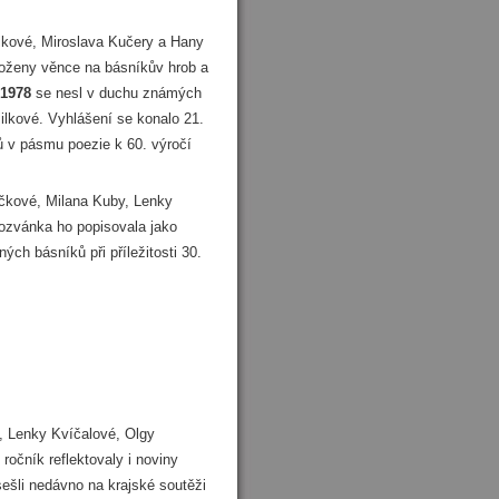
lkové, Miroslava Kučery a Hany
oloženy věnce na básníkův hrob a
1978
se nesl v duchu známých
ilkové. Vyhlášení se konalo 21.
rů v pásmu poezie k 60. výročí
čkové, Milana Kuby, Lenky
pozvánka ho popisovala jako
ých básníků při příležitosti 30.
, Lenky Kvíčalové, Olgy
očník reflektovaly i noviny
e sešli nedávno na krajské soutěži