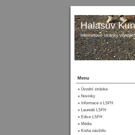
Halasův Kunš
Internetové stránky věnující
Menu
Úvodní stránka
Novinky
Informace o LSFH
Laureáti LSFH
Edice LSFH
Média
Kniha návštěv