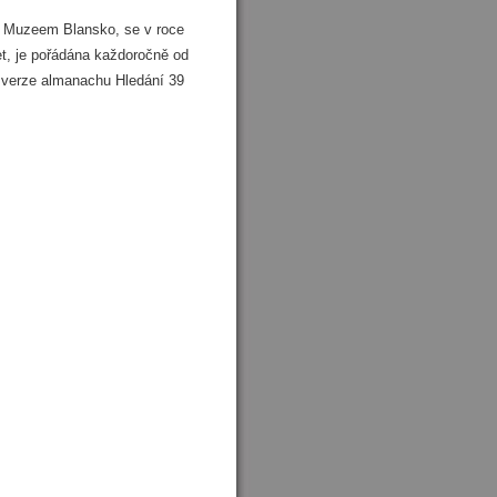
né Muzeem Blansko, se v roce
et, je pořádána každoročně od
á verze almanachu Hledání 39