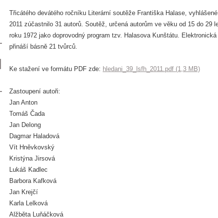
Třicátého devátého ročníku Literární soutěže Františka Halase, vyhláše
2011 zúčastnilo 31 autorů. Soutěž, určená autorům ve věku od 15 do 29 l
roku 1972 jako doprovodný program tzv. Halasova Kunštátu. Elektronick
přináší básně 21 tvůrců.
Ke stažení ve formátu PDF zde:
hledani_39_lsfh_2011.pdf (1,3 MB)
Zastoupení autoři:
Jan Anton
Tomáš Čada
Jan Delong
Dagmar Haladová
Vít Hněvkovský
Kristýna Jirsová
Lukáš Kadlec
Barbora Kafková
Jan Krejčí
Karla Lelková
Alžběta Luňáčková