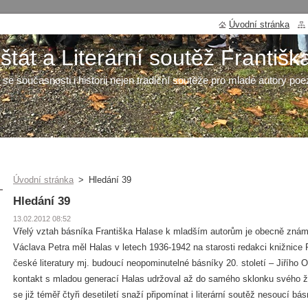
Úvodní stránka
tát a Literární soutěž Františk
 se současnosti i historii nejen tradiční soutěže pro mladé autory poe
Úvodní stránka
>
Hledání 39
Hledání 39
13.02.2012 08:52
Vřelý vztah básníka Františka Halase k mladším autorům je obecně zná
Václava Petra měl Halas v letech 1936-1942 na starosti redakci knižnice 
české literatury mj. budoucí neopominutelné básníky 20. století – Jiřího Or
kontakt s mladou generací Halas udržoval až do samého sklonku svého ž
se již téměř čtyři desetiletí snaží připomínat i literární soutěž nesoucí b