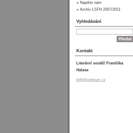
Napište nám
Archiv LSFH 2007/2011
Vyhledávání
Kontakt
Literární soutěž Františka
Halase
lsfh@cen
trum.cz