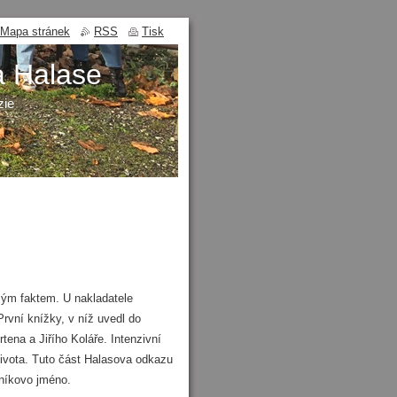
Mapa stránek
RSS
Tisk
a Halase
zie
mým faktem. U nakladatele
První knížky, v níž uvedl do
tena a Jiřího Koláře. Intenzivní
ivota. Tuto část Halasova odkazu
ásníkovo jméno.