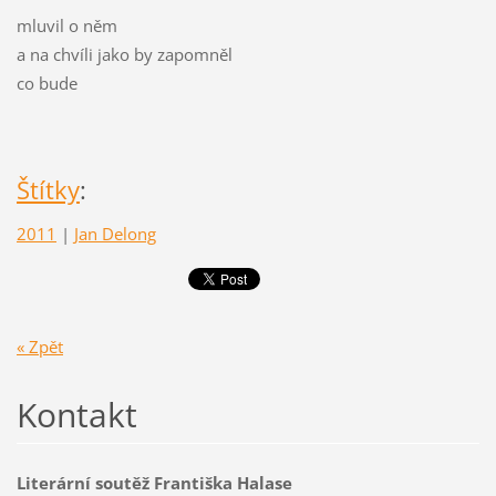
mluvil o něm
a na chvíli jako by zapomněl
co bude
Štítky
:
2011
|
Jan Delong
« Zpět
Kontakt
Literární soutěž Františka Halase