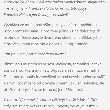
V posledních dnech bývá vaše jméno skloňováno ve spojitosti se
jménem jiným: František Halas. Co ve vás toto spojení –
František Halas a Jan Delong – vyvolává?
Vyvolává ve mně především pocity velké zodpovědnosti a
úcty. František Halas je pro mne jednou z nejdůležitějších
osobností české poezie dvacátého století a například jeho
Staré ženy
mám moc rád a občas si je připomínám.
Čím jsou vám právě
Staré ženy
blízké?
Blízké jsou mi především svou civilností, tematikou a také
atmosférou, která mi místy připadala až mrazivě smutná.
Také mne donutily k zamyšlení se nad nevyhnutelností stáří
a smrti, což možná od člověka v mém věku zní zvláštně, ale
při čtení
Starých žen
se tomu dá jen těžko ubránit.
Ten mrazivý smutek je cítit i z některých vašich básní. Dá se
tedy říct, že například
Dušinec
,
Ponaszymu
či „mužská“
O