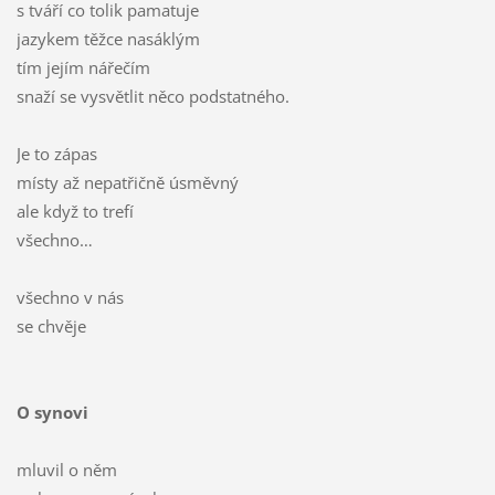
s tváří co tolik pamatuje
jazykem těžce nasáklým
tím jejím nářečím
snaží se vysvětlit něco podstatného.
Je to zápas
místy až nepatřičně úsměvný
ale když to trefí
všechno…
všechno v nás
se chvěje
O synovi
mluvil o něm