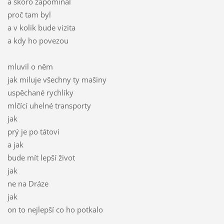
a skoro zapomínal
proč tam byl
a v kolik bude vizita
a kdy ho povezou
mluvil o něm
jak miluje všechny ty mašiny
uspěchané rychlíky
mlčící uhelné transporty
jak
prý je po tátovi
a jak
bude mít lepší život
jak
ne na Dráze
jak
on to nejlepší co ho potkalo