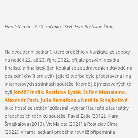
Finalisté a hosté 50. ročníku LSFH. Foto Rostislav Šíma
Na dvoudenní setkání, které proběhlo v Kunštátu ze soboty
na neděli 22. až 23. října 2022, přijala pozvání desítka
finalistů a finalistek (Jan Koukal se ze zdravotních důvodů na
poslední chvíli omluvil), jejichž tvorba byla představena i na
internetových stránkách soutěže. Kromě již jmenovaných to
byli
Jonáš Franěk
,
Rostislav Lysák
,
Sufian Massalema
,
Alexandr Pech
,
Julie Remešová
a
Natálie Schejbalová
.
Jako hosté se setkání zúčastnili vybraní laureáti a laureátky
předchozích ročníků soutěže: Pavel Zajíc (2012), Klára
Šmejkalová (2013), Vít Malota (2021) a Rostislav Šíma
(2022). V rámci setkání proběhla rovněž připomínka