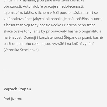
obraznosti. Autor dobře pracuje s nedořečeností,
tajemstvím, takřka s tichem v řeči poezie. Láska a smrt se
v ní potkávají bez jakýchkoli banalit. Je znát sečtělost autora,
z básní zaznívají tóny poezie Radka Fridricha nebo třeba
skácelovské tóny, aniž by připravovaly básně o originalitu a
naléhavost. Oceňuji i konzistentnost Štěpánova psaní, básně
patří do jednoho celku a jsou vyzrálé i na knižní vydání.
(Veronika Schelleová)
- - -
Vojtěch Štěpán
Pod Jizerou