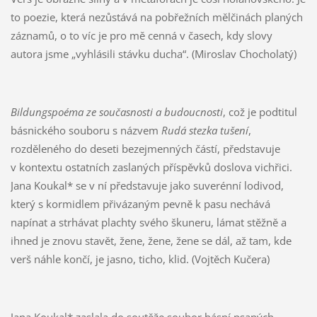
to poezie, která nezůstává na pobřežních mělčinách planých
záznamů, o to víc je pro mě cenná v časech, kdy slovy
autora jsme „vyhlásili stávku ducha“. (Miroslav Chocholatý)
Bildungspoéma ze současnosti a budoucnosti
, což je podtitul
básnického souboru s názvem
Rudá stezka tušení
,
rozděleného do deseti bezejmenných částí, představuje
v kontextu ostatních zaslaných příspěvků doslova vichřici.
Jana Koukal* se v ní představuje jako suverénní lodivod,
který s kormidlem přivázaným pevně k pasu nechává
napínat a strhávat plachty svého škuneru, lámat stěžně a
ihned je znovu stavět, žene, žene, žene se dál, až tam, kde
verš náhle končí, je jasno, ticho, klid. (Vojtěch Kučera)
Jana Koukal* zaslala do soutěže soubor básní psaných