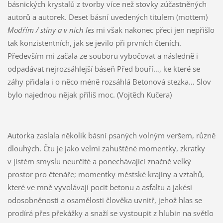
básnických krystalů z tvorby více než stovky zúčastněných
autorů a autorek. Deset básní uvedených titulem (mottem)
Modřím / stíny a v nich les
mi však nakonec přeci jen nepřišlo
tak konzistentních, jak se jevilo při prvních čteních.
Především mi začala ze souboru vybočovat a následně i
odpadávat nejrozsáhlejší báseň Před bouří…, ke které se
záhy přidala i o něco méně rozsáhlá Betonová stezka… Slov
bylo najednou nějak příliš moc. (Vojtěch Kučera)
Autorka zaslala několik básní psaných volným veršem, různě
dlouhých. Čtu je jako velmi zahuštěné momentky, zkratky
v jistém smyslu neurčité a ponechávající značně velký
prostor pro čtenáře; momentky městské krajiny a vztahů,
které ve mně vyvolávají pocit betonu a asfaltu a jakési
odosobněnosti a osamělosti člověka uvnitř, jehož hlas se
prodírá přes překážky a snaží se vystoupit z hlubin na světlo