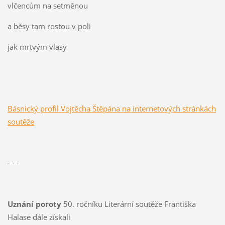
vlčencům na setměnou
a běsy tam rostou v poli
jak mrtvým vlasy
Básnický profil Vojtěcha Štěpána na internetových stránkách
soutěže
- - -
Uznání poroty
50. ročníku Literární soutěže Františka
Halase dále získali