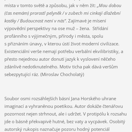
místa v tomto světě a způsobu, jak v něm žít:
„Mou dobou
(čas nemám) prorostl pelyněk / v zubech mi cinkají dlažební
kostky / Budoucnost není v nás“
. Zajímavé je mísení
výpovědní perspektivy na ose muž – žena. Střídání
profánního s výjimečným, přírody i města, spolu
s přiznáním únavy, v kterou ústí život moderní civilizace.
Existenciální verše nemají potřebu verbální ekvilibristiky, a
přesto nejednou autor donutí jazyk k vyslovení něčeho
zdánlivě nedotknutelného. Motiv ticha pak dává veršům
sebezpytující ráz. (Miroslav Chocholatý)
Soubor osmi rozsáhlejších básní Jana Horského uhrane
imaginací a vyhraněnou poetikou. Autor dokáže čtenářovu
pozornost nejen strhnout, ale i udržet. V protipólu k rozsahu
jde o básně překvapivě hutné, bez vaty a vycpávek. Osobitý
autorský rukopis naznačuje pozoru hodný potenciál