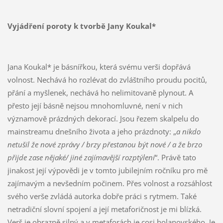
Vyjádření poroty k tvorbě Jany Koukal*
Jana Koukal* je básnířkou, která svému verši dopřává
volnost. Nechává ho rozlévat do zvláštního proudu pocitů,
přání a myšlenek, nechává ho nelimitovaně plynout. A
přesto její básně nejsou mnohomluvné, není v nich
významově prázdných dekorací. Jsou řezem skalpelu do
mainstreamu dnešního života a jeho prázdnoty: „
a nikdo
netušil že nové zprávy / brzy přestanou být nové / a že brzo
přijde zase nějaké/ jiné zajímavější rozptýlení
“. Právě tato
jinakost její výpovědi je v tomto jubilejním ročníku pro mě
zajímavým a nevšedním počinem. Přes volnost a rozsáhlost
svého verše zvládá autorka dobře práci s rytmem. Také
netradiční slovní spojení a její metaforičnost je mi blízká.
Verš je obrazně silný a v metaforách je cosi holanovského. Je