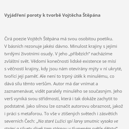
Vyjádření poroty k tvorbě Vojtěcha Štěpána
Čirá poezie Vojtěch Štěpána má svou osobitou poetiku.
V básních rezonuje jakési dávno. Minulost krajiny s jejími
tvrdými životními osudy. V jeho „příbězích“ nacházíme
zvláštní svět. Vědomí konečnosti lidské existence se mísí
s věčností krajiny, kdy jsou nám otevírány mýty v ní ukryté,
tvořící její paměť. Ale není to trpný útěk k minulému, co
dává sílu těmto veršům. Autor má dar vnímat a
zaznamenávat, vidět paralely minulého se současným. Jeho
verš vyniká svou střídmostí, která i tak dokáže zachytit to
podstatné. Jako silnou lze označit autorovu obraznost, jakož
i práci s metaforou. To vše v ztišených světech i zásvětích
severních Čech: „
Na staré Lužici spí larvy smutnic vysoko ve
stráni a siluety dívek tam stárnou v tlumeném světle dětství
“.