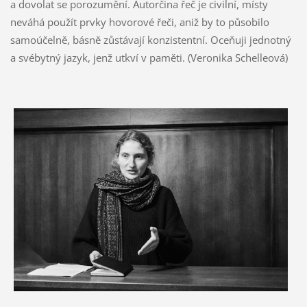
a dovolat se porozumění. Autorčina řeč je civilní, místy
neváhá použít prvky hovorové řeči, aniž by to působilo
samoúčelně, básně zůstávají konzistentní. Oceňuji jednotný
a svébytný jazyk, jenž utkví v paměti. (Veronika Schelleová)