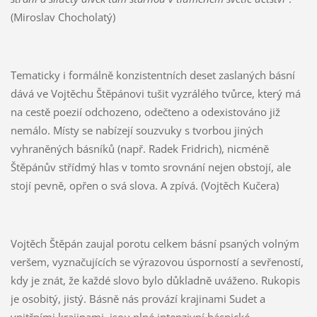
(Miroslav Chocholatý)
Tematicky i formálně konzistentních deset zaslaných básní
dává ve Vojtěchu Štěpánovi tušit vyzrálého tvůrce, který má
na cestě poezií odchozeno, odečteno a odexistováno již
nemálo. Místy se nabízejí souzvuky s tvorbou jiných
vyhraněných básníků (např. Radek Fridrich), nicméně
Štěpánův střídmý hlas v tomto srovnání nejen obstojí, ale
stojí pevně, opřen o svá slova. A zpívá. (Vojtěch Kučera)
Vojtěch Štěpán zaujal porotu celkem básní psaných volným
veršem, vyznačujících se výrazovou úsporností a sevřeností,
kdy je znát, že každé slovo bylo důkladně uváženo. Rukopis
je osobitý, jistý. Básně nás provází krajinami Sudet a
vnitřními krajinami, jsou plné intenzivní básnické