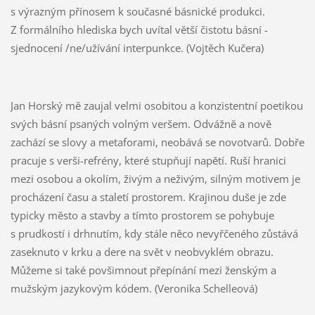
s výrazným přínosem k současné básnické produkci.
Z formálního hlediska bych uvítal větší čistotu básní -
sjednocení /ne/užívání interpunkce. (Vojtěch Kučera)
Jan Horský mě zaujal velmi osobitou a konzistentní poetikou
svých básní psaných volným veršem. Odvážně a nově
zachází se slovy a metaforami, neobává se novotvarů. Dobře
pracuje s verši-refrény, které stupňují napětí. Ruší hranici
mezi osobou a okolím, živým a neživým, silným motivem je
procházení času a staletí prostorem. Krajinou duše je zde
typicky město a stavby a tímto prostorem se pohybuje
s prudkostí i drhnutím, kdy stále něco nevyřčeného zůstává
zaseknuto v krku a dere na svět v neobvyklém obrazu.
Můžeme si také povšimnout přepínání mezi ženským a
mužským jazykovým kódem. (Veronika Schelleová)