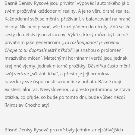
Básně Denisy Rysové jsou privátní výpovědí autorského já o
svém prožívání každodenní reality. A je to věru drsná realita.
Každodenní svět se mění v přežívání, v balancování na hraně
nicoty. Nic není pevné, vše hrozí pádem do nicoty. Zdá se, že
cesty do dětství jsou ztraceny. Výkřik, který může být stejně
privátním jako generačním („
Ta rozhoupanost je veřejná!
Chápe to tu doprdele ještě někdo?
“) je snahou o prolomení
mrazivého mlčení. Matečnými horninami veršů jsou jednak
krajinné vjemy, jednak niterné prožitky. Básnířka často mění
svůj verš ve „sčítání ticha“, a přesto je její promluva
navzdory své úspornosti sémanticky bohatá. Básně mají
existenciální ráz. Nevyslovenou, a přesto přítomnou se stává
otázka, co přijde, co bude po tomto dni, bude vůbec něco?
(Miroslav Chocholatý)
Básně Denisy Rysové pro mě byly jedním z nejzářivějších