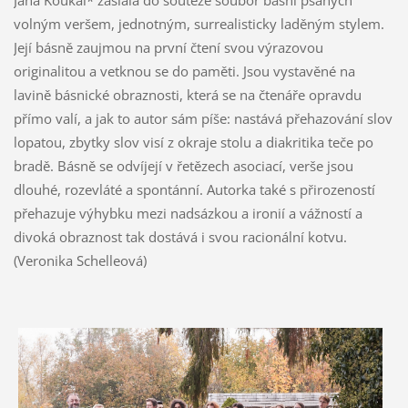
volným veršem, jednotným, surrealisticky laděným stylem.
Její básně zaujmou na první čtení svou výrazovou
originalitou a vetknou se do paměti. Jsou vystavěné na
lavině básnické obraznosti, která se na čtenáře opravdu
přímo valí, a jak to autor sám píše: nastává přehazování slov
lopatou, zbytky slov visí z okraje stolu a diakritika teče po
bradě. Básně se odvíjejí v řetězech asociací, verše jsou
dlouhé, rozevláté a spontánní. Autorka také s přirozeností
přehazuje výhybku mezi nadsázkou a ironií a vážností a
divoká obraznost tak dostává i svou racionální kotvu.
(Veronika Schelleová)