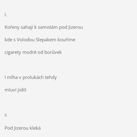
I.
Kořeny sahají k samotám pod Jizerou
kde s Voloďou Slepakem kouříme
cigarety modré od borůvek
I mlha v prolukách tehdy
mluví jidiš
II.
Pod Jizerou kleká