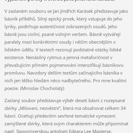
V zaslaném souboru se Jan Jindřich Karásek představuje jako
básník příběhů. Silný epický prvek, který vstupuje do jeho
lyriky, podtrhuje autentičnost zobrazených osudů. Jeho
básně jsou civilní, psané volným veršem. Básně vytvářejí
paralely mezi konkrétními osudy i něčím obecnějším v
lidském údělu. V textech rezonují podstatné otázky lidské
existence. Nenásilný rytmus a jemná metaforičnost v
převažujícím přímém pojmenování intenzifikují básníkovu
promluvu. Navzdory delším textům začínajícího básníka v
nich jen těžko hledám něco nadbytečného. Pro mne kvalitní
poezie. (Miroslav Chocholatý)
Zaslaný soubor představuje výběr deseti básní z rozepsané
sbírky „Milovaní, nezvěstní“, která má obsahovat celkem 34
básní. Oceňuji především sevřené tematické vymezení
zamýšlené sbírky, která svým charakterem může připomínat
např. Spoonriverskou antologii Edgara Lee Masterse.