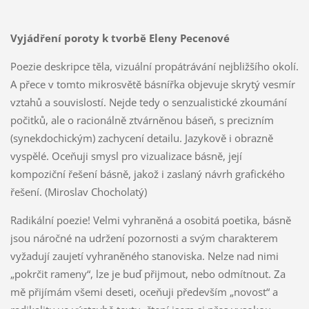
Vyjádření poroty k tvorbě Eleny Pecenové
Poezie deskripce těla, vizuální propátrávání nejbližšího okolí.
A přece v tomto mikrosvětě básnířka objevuje skrytý vesmír
vztahů a souvislostí. Nejde tedy o senzualistické zkoumání
počitků, ale o racionálně ztvárněnou báseň, s precizním
(synekdochickým) zachycení detailu. Jazykově i obrazně
vyspělé. Oceňuji smysl pro vizualizace básně, její
kompoziční řešení básně, jakož i zaslaný návrh grafického
řešení. (Miroslav Chocholatý)
Radikální poezie! Velmi vyhraněná a osobitá poetika, básně
jsou náročné na udržení pozornosti a svým charakterem
vyžadují zaujetí vyhraněného stanoviska. Nelze nad nimi
„pokrčit rameny“, lze je buď přijmout, nebo odmítnout. Za
mě přijímám všemi deseti, oceňuji především „novost“ a