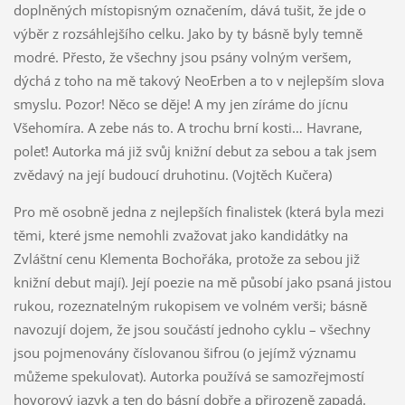
doplněných místopisným označením, dává tušit, že jde o
výběr z rozsáhlejšího celku. Jako by ty básně byly temně
modré. Přesto, že všechny jsou psány volným veršem,
dýchá z toho na mě takový NeoErben a to v nejlepším slova
smyslu. Pozor! Něco se děje! A my jen zíráme do jícnu
Všehomíra. A zebe nás to. A trochu brní kosti… Havrane,
poleť! Autorka má již svůj knižní debut za sebou a tak jsem
zvědavý na její budoucí druhotinu. (Vojtěch Kučera)
Pro mě osobně jedna z nejlepších finalistek (která byla mezi
těmi, které jsme nemohli zvažovat jako kandidátky na
Zvláštní cenu Klementa Bochořáka, protože za sebou již
knižní debut mají). Její poezie na mě působí jako psaná jistou
rukou, rozeznatelným rukopisem ve volném verši; básně
navozují dojem, že jsou součástí jednoho cyklu – všechny
jsou pojmenovány číslovanou šifrou (o jejímž významu
můžeme spekulovat). Autorka používá se samozřejmostí
hovorový jazyk a ten do básní dobře a přirozeně zapadá.