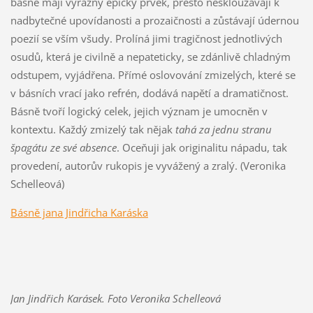
básně mají výrazný epický prvek, přesto nesklouzávají k
nadbytečné upovídanosti a prozaičnosti a zůstávají údernou
poezií se vším všudy. Prolíná jimi tragičnost jednotlivých
osudů, která je civilně a nepateticky, se zdánlivě chladným
odstupem, vyjádřena. Přímé oslovování zmizelých, které se
v básních vrací jako refrén, dodává napětí a dramatičnost.
Básně tvoří logický celek, jejich význam je umocněn v
kontextu. Každý zmizelý tak nějak
tahá za jednu stranu
špagátu ze své absence
. Oceňuji jak originalitu nápadu, tak
provedení, autorův rukopis je vyvážený a zralý. (Veronika
Schelleová)
Básně jana Jindřicha Karáska
Jan Jindřich Karásek. Foto Veronika Schelleová