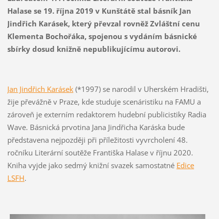
Halase se 19. října 2019 v Kunštátě stal básník Jan
Jindřich Karásek, který převzal rovněž Zvláštní cenu
Klementa Bochořáka, spojenou s
vydáním básnické
sbírky dosud knižně nepublikujícímu autorovi.
Jan Jindřich Karásek
(*1997) se narodil v Uherském Hradišti,
žije převážně v Praze, kde studuje scenáristiku na FAMU a
zároveň je externím redaktorem hudební publicistiky Radia
Wave. Básnická prvotina Jana Jindřicha Karáska bude
představena nejpozději při příležitosti vyvrcholení 48.
ročníku Literární soutěže Františka Halase v říjnu 2020.
Kniha vyjde jako sedmý knižní svazek samostatné
Edice
LSFH
.