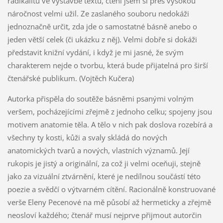
radikalitu ve výstavbě textu, čtení jsem si přes vysokou
náročnost velmi užil. Ze zaslaného souboru nedokáži
jednoznačně určit, zda jde o samostatné básně anebo o
jeden větší celek (či ukázku z něj). Velmi dobře si dokáži
představit knižní vydání, i když je mi jasné, že svým
charakterem nejde o tvorbu, která bude přijatelná pro širší
čtenářské publikum. (Vojtěch Kučera)
Autorka přispěla do soutěže básněmi psanými volným
veršem, pocházejícími zřejmě z jednoho celku; spojeny jsou
motivem anatomie těla. A tělo v nich pak doslova rozebírá a
všechny ty kosti, kůži a svaly skládá do nových
anatomických tvarů a nových, vlastních významů. Její
rukopis je jistý a originální, za což ji velmi oceňuji, stejně
jako za vizuální ztvárnění, které je nedílnou součástí této
poezie a svědčí o výtvarném cítění. Racionálně konstruované
verše Eleny Pecenové na mě působí až hermeticky a zřejmě
neosloví každého; čtenář musí nejprve přijmout autorčin