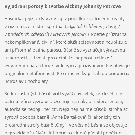
Vyjádření poroty k tvorbě Alžběty Johanky Petrové
Básnířka, jejíž texty vyrůstají z prožitku každodenní reality,
v níž má své místo i spiritualita („
a tak tě hledám, Pane, /
v posledních odlescích / krvavých jeřabin
“). Poezie průzračná,
nekomplikovaná, civilní, které sluší spisovnost a neubližuje
ani přítomná patina patosu. Básně se vyznačují výrazovou
úsporností, citlivostí pro detail i schopností reflexe či
vytvářením paralel mezi viděným a prožívaným. Působivá je
originální metaforičnost. Pro mne velký příslib do budoucna.
(Miroslav Chocholatý)
Sedm zaslaných básní tvoří vyvážený celek, ze kterého je
patrná tvůrčí vyzrálost. Oceňuji náznaky a nedořečenosti,
autorka se nebojí „neříct“. Nejsilněji na mě působí strohá až
syrová podoba básně „Anně Bartákové“ či lakonický tón
prostřední strofy básně „Ony“. Ve většině básní se objevuje
nepravidelné užívání interpunkce, které působí poněkud