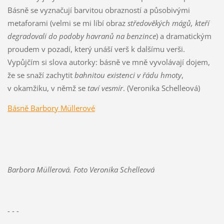
Básně se vyznačují barvitou obrazností a působivými
metaforami (velmi se mi líbí obraz
středověkých mágů, kteří
degradovali do podoby havranů na benzince
) a dramatickým
proudem v pozadí, který unáší verš k dalšímu verši.
Vypůjčím si slova autorky: básně ve mně vyvolávají dojem,
že se snaží zachytit
bahnitou existenci v řádu hmoty
,
v okamžiku, v němž se
taví vesmír
. (Veronika Schelleová)
Básně Barbory Müllerové
Barbora Müllerová. Foto Veronika Schelleová
- - -