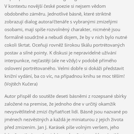
V kontextu novější české poezie si nejsem vědom
obdobného záměru. Jednotlivé básně, které striktně
zobrazují dialog autora/čtenáře s vybranými zmizelými
osobami, mají spíše rozvolněný charakter, nicméně jsou
formálně soudržné a nebudí dojem, že by v nich bylo nutné
cokoli škrtat. Oceňuji rovněž širokou škálu portrétovaných
postav a silné pointy. K diskusi je nepravidelné užívání
interpunkce, nejčastěji (ale ne vždy) v podobě přímého
oslovení portrétovaného. Velmi dobře si dokáži představit
knižní vydání, ba co víc, na případnou knihu se moc těším!
(Vojtěch Kučera)
Autor přispěl do soutěže deseti básněmi z rozepsané sbírky
založené na premise, že jednoho dne v určitý okamžik
nevysvětlitelně zmizí čtyřiatřicet lidí. Básně jsou nazvané po
jménech nezvěstných a každá je miniaturou z jejich života
před zmizením. Jan J. Karásek píše volným veršem, jeho