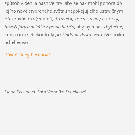
způsob vidění a básnivé hry, aby se pak mohl ponořit do
jejího nově stvořeného světa znepokojujícího ustavičným
přesouváním významů, do světa, kde se, slovy autorky,
hovoří jazykem kůže z pohledu těla
, aby byla bez zbytečné,
konvenční sebekontroly
poskládána vlastní věta
. (Veronika
Schelleová)
Básně Eleny Pecenové
Elena Pecenová. Foto
Veronika Schelleová
- - -