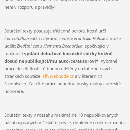
není v rozporu s pravidly).
Soutěžní texty posuzuje tříčlenná porota, která určí
laureáta/laureátku Literární soutěže Františka Halase
a může
udělit
Zvláštní cenu Klementa Bochořáka
, spočívající v
možnosti
vydání debutové básnické sbírky knižně
dosud nepublikující/mu autorce/autorovi*
. Vybrané
práce deseti finalistů budou otištěny na internetových
stránkách soutěže
lsfh.webnode.cz
a v literárních
časopisech. Za užité práce nebudou poskytovány autorské
honoráře.
Soutěžní texty v rozsahu maximálně 10 nepublikovaných
básní napsaných v českém jazyce, doplněné o rok narození a