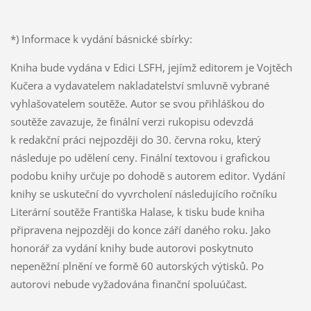
*) Informace k vydání básnické sbírky:
Kniha bude vydána v Edici LSFH, jejímž editorem je Vojtěch
Kučera a vydavatelem nakladatelství smluvně vybrané
vyhlašovatelem soutěže. Autor se svou přihláškou do
soutěže zavazuje, že finální verzi rukopisu odevzdá
k redakční práci nejpozději do 30. června roku, který
následuje po udělení ceny. Finální textovou i grafickou
podobu knihy určuje po dohodě s autorem editor. Vydání
knihy se uskuteční do vyvrcholení následujícího ročníku
Literární soutěže Františka Halase, k tisku bude kniha
připravena nejpozději do konce září daného roku. Jako
honorář za vydání knihy bude autorovi poskytnuto
nepeněžní plnění ve formě 60 autorských výtisků. Po
autorovi nebude vyžadována finanční spoluúčast.