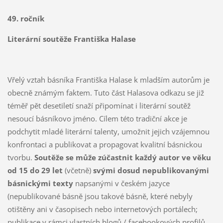
49. ročník
Literární soutěže Františka Halase
Vřelý vztah básníka Františka Halase k mladším autorům je
obecně známým faktem. Tuto část Halasova odkazu se již
téměř pět desetiletí snaží připomínat i literární soutěž
nesoucí básníkovo jméno. Cílem této tradiční akce je
podchytit mladé literární talenty, umožnit jejich vzájemnou
konfrontaci a publikovat a propagovat kvalitní básnickou
tvorbu.
Soutěže se může zúčastnit každý autor ve věku
od 15 do 29 let
(včetně)
svými dosud nepublikovanými
básnickými texty
napsanými v českém jazyce
(nepublikované básně jsou takové básně, které nebyly
otištěny ani v časopisech nebo internetových portálech;
publikace v rámci vlastních blogů / facebookových profilů