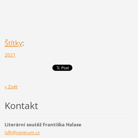
Štítky
:
2021
« Zpět
Kontakt
Literární soutěž Františka Halase
lsfh@cen
trum.cz