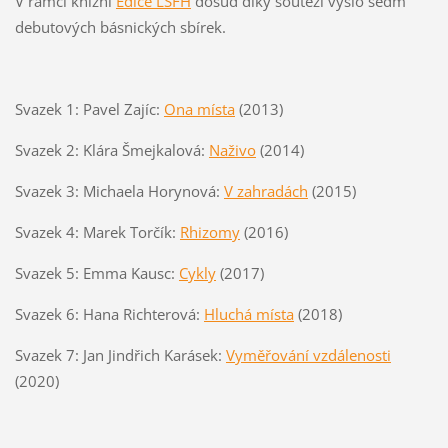
V rámci knižní
Edice LSFH
dosud díky soutěži vyšlo sedm
debutových básnických sbírek.
Svazek 1: Pavel Zajíc:
Ona místa
(2013)
Svazek 2: Klára Šmejkalová:
Naživo
(2014)
Svazek 3: Michaela Horynová:
V zahradách
(2015)
Svazek 4: Marek Torčík:
Rhizomy
(2016)
Svazek 5: Emma Kausc:
Cykly
(2017)
Svazek 6: Hana Richterová:
Hluchá místa
(2018)
Svazek 7: Jan Jindřich Karásek:
Vyměřování vzdálenosti
(2020)