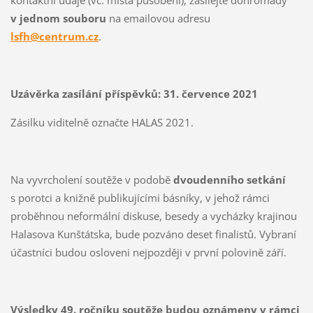
kontaktní údaje (vč. místa působení), zasílejte dohromady
v jednom souboru
na emailovou adresu
lsfh@centrum.cz
.
Uzávěrka zasílání příspěvků: 31. července 2021
Zásilku viditelně označte HALAS 2021.
Na vyvrcholení soutěže v podobě
dvoudenního setkání
s porotci a knižně publikujícími básníky, v jehož rámci
proběhnou neformální diskuse, besedy a vycházky krajinou
Halasova Kunštátska, bude pozváno deset finalistů. Vybraní
účastníci budou osloveni nejpozději v první polovině září.
Výsledky 49. ročníku soutěže budou oznámeny v rámci