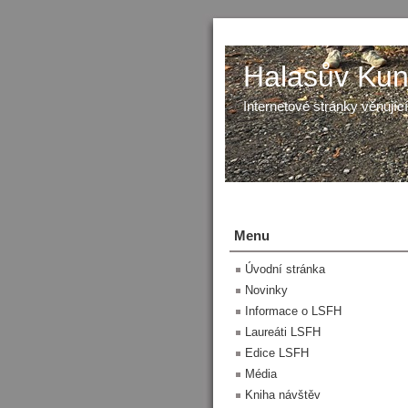
Halasův Kunš
Internetové stránky věnující
Menu
Úvodní stránka
Novinky
Informace o LSFH
Laureáti LSFH
Edice LSFH
Média
Kniha návštěv