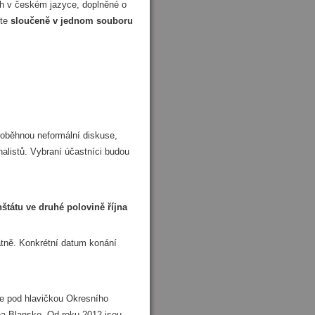
h v českém jazyce, doplněné o
jte
sloučeně v jednom souboru
proběhnou neformální diskuse,
alistů. Vybraní účastníci budou
tátu ve druhé polovině října
atně. Konkrétní datum konání
rve pod hlavičkou Okresního
ea Blansko. Od roku 2012 jsou