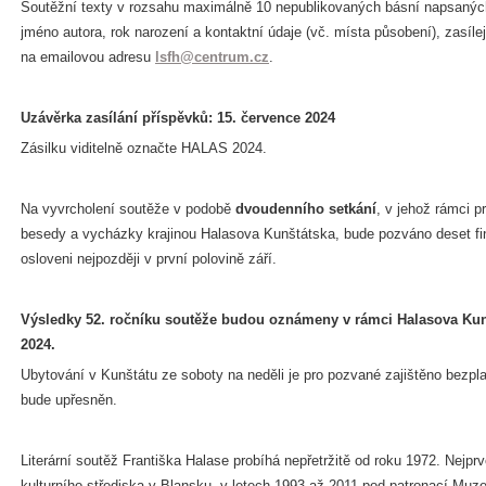
Soutěžní texty v rozsahu maximálně 10 nepublikovaných básní napsanýc
jméno autora, rok narození a kontaktní údaje (vč. místa působení), zasíle
na emailovou adresu
lsfh@centrum.cz
.
Uzávěrka zasílání příspěvků: 15. července 2024
Zásilku viditelně označte HALAS 2024.
Na vyvrcholení soutěže v podobě
dvoudenního setkání
, v jehož rámci 
besedy a vycházky krajinou Halasova Kunštátska, bude pozváno deset fin
osloveni nejpozději v první polovině září.
Výsledky 52. ročníku soutěže budou oznámeny v rámci Halasova Kunš
2024.
Ubytování v Kunštátu ze soboty na neděli je pro pozvané zajištěno bezpl
bude upřesněn.
Literární soutěž Františka Halase probíhá nepřetržitě od roku 1972. Nejp
kulturního střediska v Blansku, v letech 1993 až 2011 pod patronací Muz