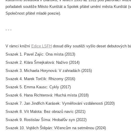
pořadateli soutěže Město Kunštát a Spolek přátel umění města Kunštát (
Společnost přátel mladé poezie).
- - -
V rámci knižní
Edice LSFH
dosud díky soutěži vyšlo deset debutových b
Svazek 1. Pavel Zajíc: Ona místa (2013)
Svazek 2. Klára Šmejkalová: Naživo (2014)
Svazek 3. Michaela Horynová: V zahradách (2015)
Svazek 4. Marek Torčík: Rhizomy (2016)
Svazek 5. Emma Kausc: Cykly (2017)
Svazek 6. Hana Richterová: Hluchá místa (2018)
Svazek 7. Jan Jindřich Karásek: Vyměřování vzdálenosti (2020)
Svazek 8. Vít Malota: Bez obrazů navíc (2021)
Svazek 9. Rostislav Šíma: Hrobařův syn (2022)
Svazek 10. Vojtěch Štěpán: Vlčencům na setměnou (2024)