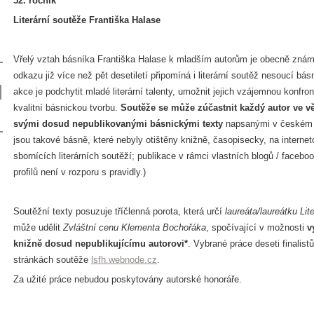
52. ročník
Literární soutěže Františka Halase
Vřelý vztah básníka Františka Halase k mladším autorům je obecně zná
odkazu již více než pět desetiletí připomíná i literární soutěž nesoucí bá
akce je podchytit mladé literární talenty, umožnit jejich vzájemnou konfro
kvalitní básnickou tvorbu.
Soutěže se může zúčastnit každý autor ve v
svými dosud nepublikovanými básnickými texty
napsanými v českém 
jsou takové básně, které nebyly otištěny knižně, časopisecky, na interneto
sbornících literárních soutěží; publikace v rámci vlastních blogů / face
profilů není v rozporu s pravidly.)
Soutěžní texty posuzuje tříčlenná porota, která určí
laureáta/laureátku Li
může udělit
Zvláštní cenu Klementa Bochořáka
, spočívající v možnosti
v
knižně dosud nepublikujícímu autorovi*
. Vybrané práce deseti finalist
stránkách soutěže
lsfh.webnode.cz
.
Za užité práce nebudou poskytovány autorské honoráře.