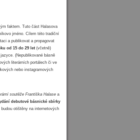
mým faktem. Tuto část Halasova
sníkovo jméno. Cílem této tradiční
ntaci a publikovat a propagovat
ěku od 15 do 29 let
(včetně)
jazyce. (Nepublikované básně
vých literárních portálech či ve
bookových nebo instagramových
terární soutěže Františka Halase
a
ydání debutové básnické sbírky
ů budou otištěny na internetových