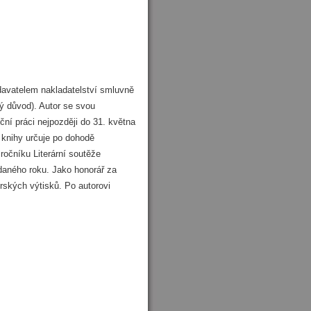
davatelem nakladatelství smluvně
ý důvod). Autor se svou
ční práci nejpozději do 31. května
u knihy určuje po dohodě
ročníku Literární soutěže
 daného roku. Jako honorář za
rských výtisků. Po autorovi