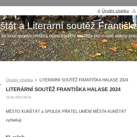
Úvodní stránka
tát a Literární soutěž Františk
 se současnosti i historii nejen tradiční soutěže pro mladé autory poe
Úvodní stránka
>
LITERÁRNÍ SOUTĚŽ FRANTIŠKA HALASE 2024
LITERÁRNÍ SOUTĚŽ FRANTIŠKA HALASE 2024
15.05.2024 06:41
MĚSTO KUNŠTÁT a SPOLEK PŘÁTEL UMĚNÍ MĚSTA KUNŠTÁT
vyhlašují