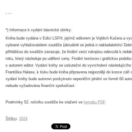
- - -
*) Informace k vydání básnické sbírky:
Kniha bude vydána v Edici LSFH, jejímž editorem je Vojtěch Kučera a vy
vybrané vyhlašovatelem soutěže (aktuálně se jedná o nakladatelství Dobr
přihláškou do soutěže zavazuje, že finální verzi rukopisu odevzdá k redak
roku, který následuje po udělení ceny. Finální textovou i grafickou podob
s autorem editor. Vydání knihy se uskuteční do vyvrcholení následujícího 
Františka Halase, k tisku bude kniha připravena nejpozději do konce září
vydání knihy bude autorovi poskytnuto nepeněžní plnění ve formě 60 auto
nebude vyžadována finanční spoluúčast.
Podmínky 52. ročníku soutěže ke stažení ve
formátu PDF
.
Štítky
:
2024