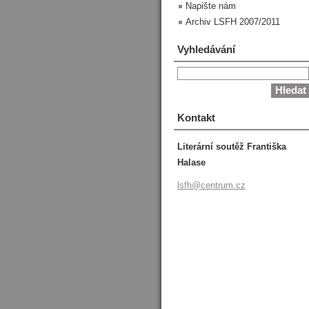
Napište nám
Archiv LSFH 2007/2011
Vyhledávání
Kontakt
Literární soutěž Františka
Halase
lsfh@cen
trum.cz