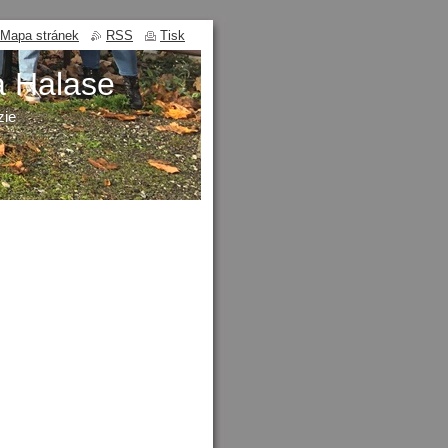
Mapa stránek
RSS
Tisk
a Halase
zie