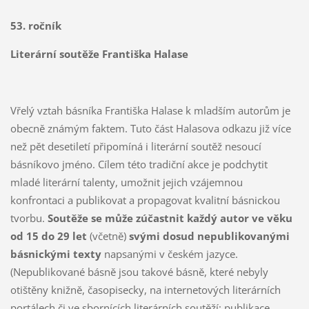
53. ročník
Literární soutěže Františka Halase
Vřelý vztah básníka Františka Halase k mladším autorům je
obecně známým faktem. Tuto část Halasova odkazu již více
než pět desetiletí připomíná i literární soutěž nesoucí
básníkovo jméno. Cílem této tradiční akce je podchytit
mladé literární talenty, umožnit jejich vzájemnou
konfrontaci a publikovat a propagovat kvalitní básnickou
tvorbu.
Soutěže se může zúčastnit každý autor ve věku
od 15 do 29 let
(včetně)
svými dosud nepublikovanými
básnickými texty
napsanými v českém jazyce.
(Nepublikované básně jsou takové básně, které nebyly
otištěny knižně, časopisecky, na internetových literárních
portálech či ve sbornících literárních soutěží; publikace