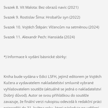
Svazek 8. Vít Malota: Bez obrazů navíc (2021)
Svazek 9. Rostislav Šíma: Hrobařův syn (2022)
Svazek 10. Vojtěch Štěpán: Vlčencům na setměnou (2024)
Svazek 11. Alexandr Pech: Hansiáda (2024)
*) Informace k vydání básnické sbírky:
Kniha bude vydána v Edici LSFH, jejímž editorem je Vojtěch
Kučera a vydavatelem nakladatelství smluvně vybrané
vyhlašovatelem soutěže (aktuálně se jedná o nakladatelství
Dobrý důvod). Autor se svou přihláškou do soutěže
zavazuje, že finální verzi rukopisu odevzdá k redakční práci
nejpozději do 31. května roku, který následuje po udělení