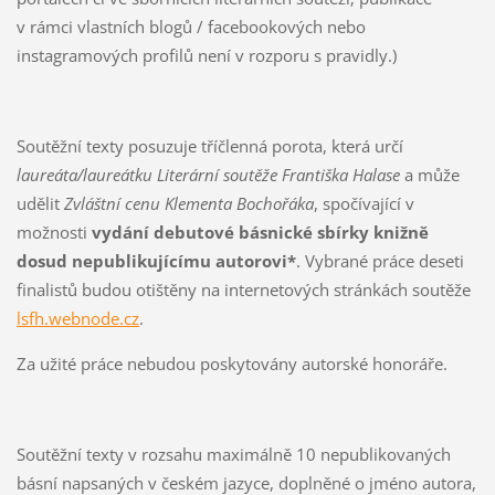
v rámci vlastních blogů / facebookových nebo
instagramových profilů není v rozporu s pravidly.)
Soutěžní texty posuzuje tříčlenná porota, která určí
laureáta/laureátku Literární soutěže Františka Halase
a může
udělit
Zvláštní cenu Klementa Bochořáka
, spočívající v
možnosti
vydání debutové básnické sbírky knižně
dosud nepublikujícímu autorovi*
. Vybrané práce deseti
finalistů budou otištěny na internetových stránkách soutěže
lsfh.webnode.cz
.
Za užité práce nebudou poskytovány autorské honoráře.
Soutěžní texty v rozsahu maximálně 10 nepublikovaných
básní napsaných v českém jazyce, doplněné o jméno autora,