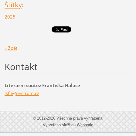
Štítky
:
2025
« Zpět
Kontakt
Literární soutěž Františka Halase
lsfh@cen
trum.cz
© 2012-2026 Všechna práva vyhrazena.
Vytvořeno službou
Webnode