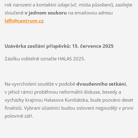
rok narození a kontaktní údaje (vč. místa působení), zasílejte
sloučeně
v jednom souboru
na emailovou adresu
lsfh@centrum.cz
.
Uzávěrka zasílání příspěvků: 15. července 2025
Zásilku viditelně označte HALAS 2025.
Na vyvrcholení soutěže v podobě
dvoudenního setkání
,
v jehož rámci proběhnou neformální diskuse, besedy a
vycházky krajinou Halasova Kunštátska, bude pozváno deset
finalistů. Vybraní účastníci budou osloveni nejpozději v první
polovině září.