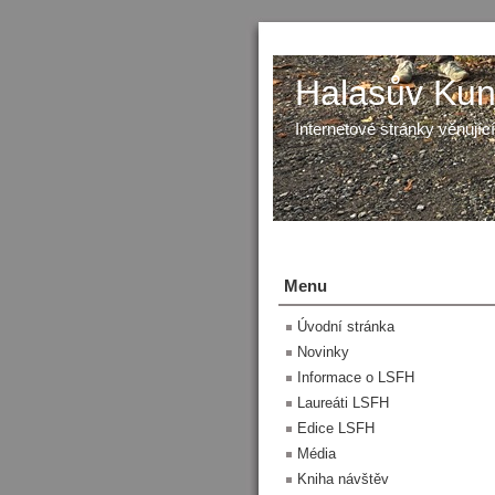
Halasův Kunš
Internetové stránky věnující
Menu
Úvodní stránka
Novinky
Informace o LSFH
Laureáti LSFH
Edice LSFH
Média
Kniha návštěv