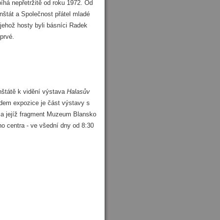
bíhá nepřetržitě od roku 1972. Od
nštát a Společnost přátel mladé
jehož hosty byli básníci Radek
prvé.
nštátě k vidění výstava
Halasův
ladem expozice je část výstavy s
, a jejíž fragment Muzeum Blansko
ho centra - ve všední dny od 8:30