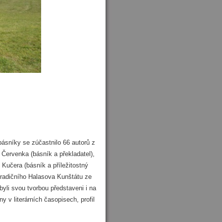
 básníky se zúčastnilo 66 autorů z
 Červenka (básník a překladatel),
 Kučera (básník a příležitostný
tradičního Halasova Kunštátu ze
 byli svou tvorbou představeni i na
 v literárních časopisech, profil