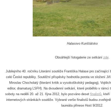
Halasovo Kunštátsko
Obsáhlejší fotogalerie ze setkání
zde
.
Jubilejního 40. ročníku Literární soutěže Františka Halase pro začínající
celé České republiky. Soutěžní příspěvky hodnotila porota ve složení Jiří
Miroslav Chocholatý (literární kritik a vysokoškolský pedagog), Vojtěch
editor, dramaturg LSFH). Na dvoudenní setkání, které proběhlo v rámci 
soboty na neděli 20. až 21. října 2012, bylo pozváno deset
finalistů
, kteří
internetových stránkách soutěže. Vybrané verše finalistů budou zveřejněny
laureáta přinese Host 9/2012.