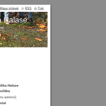
Mapa stránek
RSS
Tisk
a Halase
zie
tiška Halase
hořáka
mu autorovi)
stal