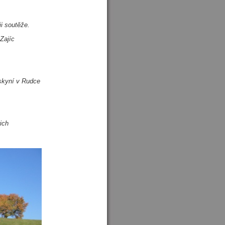
ii soutěže.
Zajíc
skyní v Rudce
ich