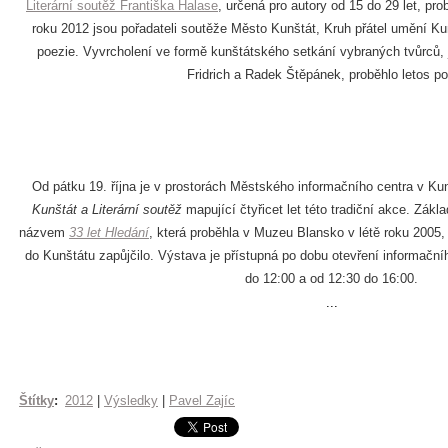
Literární soutěž Františka Halase
, určená pro autory od 15 do 29 let, pro
roku 2012 jsou pořadateli soutěže Město Kunštát, Kruh přátel umění Ku
poezie. Vyvrcholení ve formě kunštátského setkání vybraných tvůrců, 
Fridrich a Radek Štěpánek, proběhlo letos po
Od pátku 19. října je v prostorách Městského informačního centra v Ku
Kunštát a Literární soutěž
mapující čtyřicet let této tradiční akce. Zák
názvem
33 let Hledání
, která proběhla v Muzeu Blansko v létě roku 2005
do Kunštátu zapůjčilo. Výstava je přístupná po dobu otevření informační
do 12:00 a od 12:30 do 16:00.
...
Štítky
:
2012
|
Výsledky
|
Pavel Zajíc