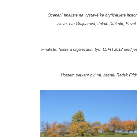
Ocenění finalisté na výstavě ke čtyřicetileté histor
Zleva: Iva Grajcarová,
Jakub Drážník, Pavel 
Finalisté, hosté a organizač
n
í tým LSFH 2012
před je
Hostem setkání byl mj. básník Radek Fridr