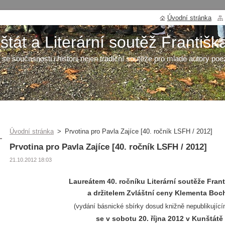
Úvodní stránka
tát a Literární soutěž Františk
 se současnosti i historii nejen tradiční soutěže pro mladé autory poe
Úvodní stránka
>
Prvotina pro Pavla Zajíce [40. ročník LSFH / 2012]
Prvotina pro Pavla Zajíce [40. ročník LSFH / 2012]
21.10.2012 18:03
Laureátem 40. ročníku Literární soutěže Fran
a držitelem Zvláštní ceny Klementa Boc
(vydání básnické sbírky dosud knižně nepublikující
se v sobotu 20. října 2012 v Kunštátě 