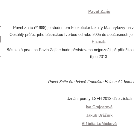
Pavel Zajíc
Pavel Zajíc (*1988) je studentem Filozofické fakulty Masarykovy unive
Obsáhlý průřez jeho básnickou tvorbou od roku 2005 do současnosti je k
Písmák
.
Básnická prvotina Pavla Zajíce bude představena nejpozději při příležito
říjnu 2013.
Pavel Zajíc čte báseň Františka Halase Až bomb
Uznání poroty LSFH 2012 dále získali
Iva Grajcarová
Jakub Drážník
Alžběta Luňáčková