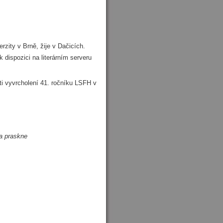
rzity v Brně, žije v Dačicích.
 dispozici na literárním serveru
sti vyvrcholení 41. ročníku LSFH v
a praskne