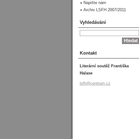
Napište nám
Archiv LSFH 2007/2011
Vyhledávání
Kontakt
Literární soutěž Františka
Halase
lsfh@cen
trum.cz