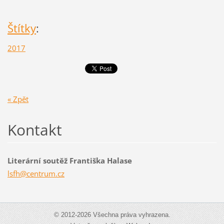
Štítky
:
2017
« Zpět
Kontakt
Literární soutěž Františka Halase
lsfh@cen
trum.cz
© 2012-2026 Všechna práva vyhrazena.