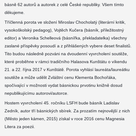
básně 62 autorů a autorek z celé České republiky. Všem tímto
děkujeme.
Tříčlenná porota ve složení Miroslav Chocholatý (literární kritik,
vysokoškolský pedagog), Vojtěch Kučera (básník, příležitostný
editor) a Veronika Schelleová (básnířka, překladatelka) všechny
zaslané příspěvky posoudí a z přihlášených vybere deset finalistů.
Tito budou následně pozváni na dvoudenní vyvrcholení soutěže,
které proběhne v rámci t
radičního Halasova Kunštátu o víkendu
21. a 22. října 2017 v Kunštátě. Porota vyhlásí laureáta/laureátku
soutěže a může udělit Zvláštní cenu Klementa Bochořáka,
spočívající v možnosti vydat básnickou prvotinu knižně dosud
nepublikujícímu autorovi/autorce.
Hostem vyvrcholení 45. ročníku LSFH bude básník Ladislav
Zedník, autor tří básnických sbírek. Za prozatím nejnovější z nich
(Město jeden kámen, 2015) získal v roce 2016 cenu Magnesia
Litera za poezii.