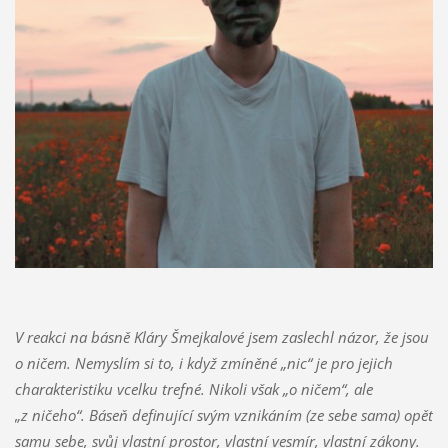
V reakci na básně Kláry Šmejkalové jsem zaslechl názor, že jsou
o ničem. Nemyslím si to, i když zmíněné „nic“ je pro jejich
charakteristiku vcelku trefné. Nikoli však „o ničem“, ale
„z ničeho“. Báseň definující svým vznikáním (ze sebe sama) opět
samu sebe, svůj vlastní prostor, vlastní vesmír, vlastní zákony.