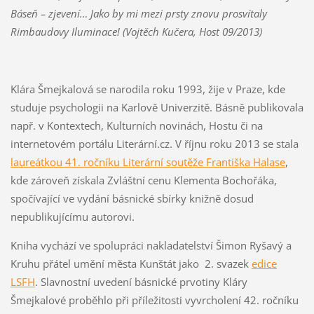
Báseň – zjevení… Jako by mi mezi prsty znovu prosvítaly
Rimbaudovy Iluminace! (Vojtěch Kučera, Host 09/2013)
Klára Šmejkalová se narodila roku 1993, žije v Praze, kde
studuje psychologii na Karlově Univerzitě. Básně publikovala
např. v Kontextech, Kulturních novinách, Hostu či na
internetovém portálu Literární.cz. V říjnu roku 2013 se stala
laureátkou 41. ročníku Literární soutěže Františka Halase
,
kde zároveň získala Zvláštní cenu Klementa Bochořáka,
spočívající ve vydání básnické sbírky knižně dosud
nepublikujícímu autorovi.
Kniha vychází ve spolupráci nakladatelství Šimon Ryšavý a
Kruhu přátel umění města Kunštát jako 2. svazek
edice
LSFH
. Slavnostní uvedení básnické prvotiny Kláry
Šmejkalové proběhlo při příležitosti vyvrcholení 42. ročníku