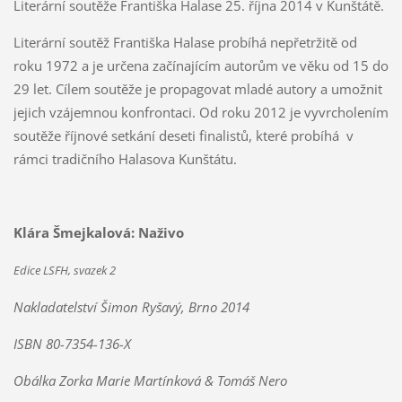
Literární soutěže Františka Halase 25. října 2014 v Kunštátě.
Literární soutěž Františka Halase probíhá nepřetržitě od
roku 1972 a je určena začínajícím autorům ve věku od 15 do
29 let. Cílem soutěže je propagovat mladé autory a umožnit
jejich vzájemnou konfrontaci. Od roku 2012 je vyvrcholením
soutěže říjnové setkání deseti finalistů, které probíhá v
rámci tradičního Halasova Kunštátu.
Klára Šmejkalová: Naživo
Edice LSFH, svazek 2
Nakladatelství Šimon Ryšavý, Brno 2014
ISBN 80-7354-136-X
Obálka Zorka Marie Martínková & Tomáš Nero