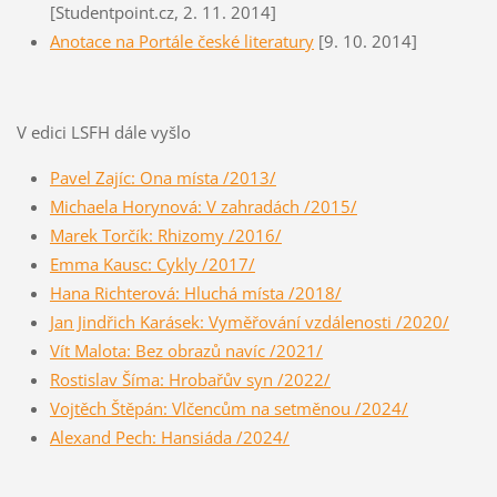
[Studentpoint.cz, 2. 11. 2014]
Anotace na Portále české literatury
[9. 10. 2014]
V edici LSFH dále vyšlo
Pavel Zajíc: Ona místa /2013/
Michaela Horynová: V zahradách /2015/
Marek Torčík: Rhizomy /2016/
Emma Kausc: Cykly /2017/
Hana Richterová: Hluchá místa /2018/
Jan Jindřich Karásek: Vyměřování vzdálenosti /2020/
Vít Malota: Bez obrazů navíc /2021/
Rostislav Šíma: Hrobařův syn /2022/
Vojtěch Štěpán: Vlčencům na setměnou /2024/
Alexand Pech: Hansiáda /2024/