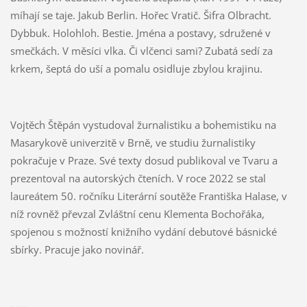
míhají se taje. Jakub Berlin. Hořec Vratič. Šifra Olbracht.
Dybbuk. Holohloh. Bestie. Jména a postavy, sdružené v
smečkách. V měsíci vlka. Či vlčenci sami? Zubatá sedí za
krkem, šeptá do uší a pomalu osidluje zbylou krajinu.
Vojtěch Štěpán vystudoval žurnalistiku a bohemistiku na
Masarykově univerzitě v Brně, ve studiu žurnalistiky
pokračuje v Praze. Své texty dosud publikoval ve Tvaru a
prezentoval na autorských čteních. V roce 2022 se stal
laureátem 50. ročníku Literární soutěže Františka Halase, v
níž rovněž převzal Zvláštní cenu Klementa Bochořáka,
spojenou s možností knižního vydání debutové básnické
sbírky. Pracuje jako novinář.
- - -