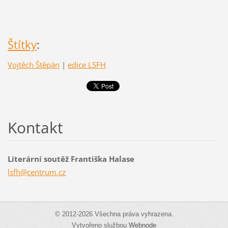
Štítky
:
Vojtěch Štěpán
|
edice LSFH
Kontakt
Literární soutěž Františka Halase
lsfh@cen
trum.cz
© 2012-2026 Všechna práva vyhrazena.
Vytvořeno službou
Webnode