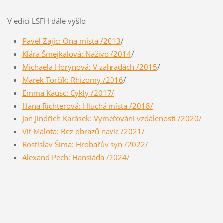
V edici LSFH dále vyšlo
Pavel Zajíc: Ona místa /2013
/
Klára Šmejkalová: Naživo /2014
/
Michaela Horynová: V zahradách /2015
/
Marek Torčík: Rhizomy /2016
/
Emma Kausc: Cykly /2017/
Hana Richterová: Hluchá místa /2018/
Jan Jindřich Karásek: Vyměřování vzdálenosti /2020/
Vít Malota: Bez obrazů navíc /2021/
Rostislav Šíma: Hrobařův syn /2022/
Alexand Pech: Hansiáda /2024/