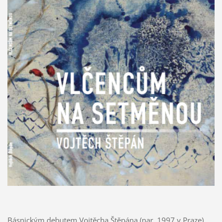
Básnickým debutem Vojtěcha Štěpána (nar. 1997 v Praze)