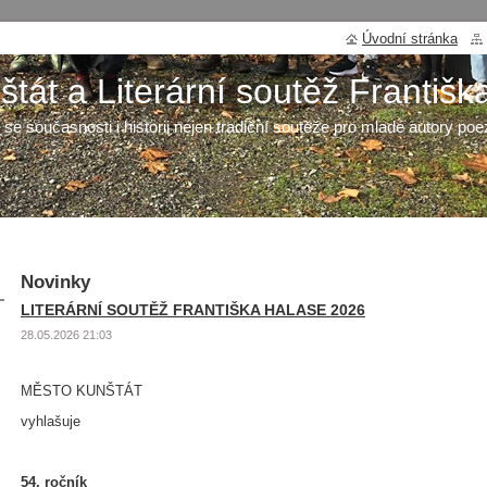
Úvodní stránka
tát a Literární soutěž Františk
 se současnosti i historii nejen tradiční soutěže pro mladé autory poe
Novinky
LITERÁRNÍ SOUTĚŽ FRANTIŠKA HALASE 2026
28.05.2026 21:03
MĚSTO KUNŠTÁT
vyhlašuje
54. ročník