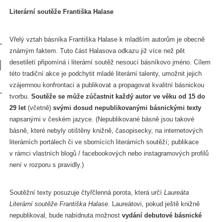
Literární soutěže Františka Halase
Vřelý vztah básníka Františka Halase k mladším autorům je obecně
známým faktem. Tuto část Halasova odkazu již více než pět
desetiletí připomíná i literární soutěž nesoucí básníkovo jméno. Cílem
této tradiční akce je podchytit mladé literární talenty, umožnit jejich
vzájemnou konfrontaci a publikovat a propagovat kvalitní básnickou
tvorbu.
Soutěže se může zúčastnit každý autor ve věku od 15 do
29 let
(včetně)
svými dosud nepublikovanými básnickými texty
napsanými v českém jazyce. (Nepublikované básně jsou takové
básně, které nebyly otištěny knižně, časopisecky, na internetových
literárních portálech či ve sbornících literárních soutěží; publikace
v rámci vlastních blogů / facebookových nebo instagramových profilů
není v rozporu s pravidly.)
Soutěžní texty posuzuje čtyřčlenná porota, která určí
Laureáta
Literární soutěže Františka Halase
. Laureátovi, pokud ještě knižně
nepublikoval, bude nabídnuta možnost
vydání debutové básnické