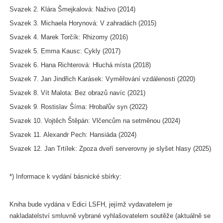
Svazek 2. Klára Šmejkalová: Naživo (2014)
Svazek 3. Michaela Horynová: V zahradách (2015)
Svazek 4. Marek Torčík: Rhizomy (2016)
Svazek 5. Emma Kausc: Cykly (2017)
Svazek 6. Hana Richterová: Hluchá místa (2018)
Svazek 7. Jan Jindřich Karásek: Vyměřování vzdálenosti (2020)
Svazek 8. Vít Malota: Bez obrazů navíc (2021)
Svazek 9. Rostislav Šíma: Hrobařův syn (2022)
Svazek 10. Vojtěch Štěpán: Vlčencům na setměnou (2024)
Svazek 11. Alexandr Pech: Hansiáda (2024)
Svazek 12. Jan Trtílek: Zpoza dveří serverovny je slyšet hlasy (2025)
*) Informace k vydání básnické sbírky:
Kniha bude vydána v Edici LSFH, jejímž vydavatelem je
nakladatelství smluvně vybrané vyhlašovatelem soutěže (aktuálně se