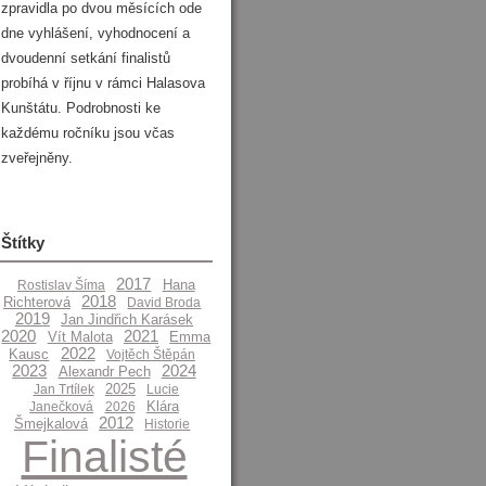
zpravidla po dvou měsících ode
dne vyhlášení, vyhodnocení a
dvoudenní setkání finalistů
probíhá v říjnu v rámci Halasova
Kunštátu. Podrobnosti ke
každému ročníku jsou včas
zveřejněny.
Štítky
2017
Hana
Rostislav Šíma
2018
Richterová
David Broda
2019
Jan Jindřich Karásek
2020
2021
Vít Malota
Emma
2022
Kausc
Vojtěch Štěpán
2023
2024
Alexandr Pech
2025
Jan Trtílek
Lucie
Klára
Janečková
2026
2012
Šmejkalová
Historie
Finalisté