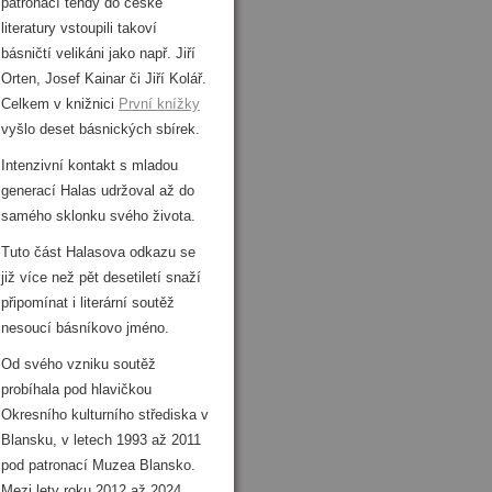
patronací tehdy do české
literatury vstoupili takoví
básničtí velikáni jako např. Jiří
Orten, Josef Kainar či Jiří Kolář.
Celkem v knižnici
První knížky
vyšlo deset básnických sbírek.
Intenzivní kontakt s mladou
generací Halas udržoval až do
samého sklonku svého života.
Tuto část Halasova odkazu se
již více než pět desetiletí snaží
připomínat i literární soutěž
nesoucí básníkovo jméno.
Od svého vzniku soutěž
probíhala pod hlavičkou
Okresního kulturního střediska v
Blansku, v letech 1993 až 2011
pod patronací Muzea Blansko.
Mezi lety roku 2012 až 2024