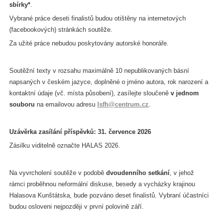
sbírky*
.
Vybrané práce deseti finalistů budou otištěny na internetových
(facebookových) stránkách soutěže.
Za užité práce nebudou poskytovány autorské honoráře.
Soutěžní texty v rozsahu maximálně 10 nepublikovaných básní
napsaných v českém jazyce, doplněné o jméno autora, rok narození a
kontaktní údaje (vč. místa působení), zasílejte sloučeně
v jednom
souboru
na emailovou adresu
lsfh@centrum.cz
.
Uzávěrka zasílání příspěvků: 31. července 2026
Zásilku viditelně označte HALAS 2026.
Na vyvrcholení soutěže v podobě
dvoudenního setkání
, v jehož
rámci proběhnou neformální diskuse, besedy a vycházky krajinou
Halasova Kunštátska, bude pozváno deset finalistů. Vybraní účastníci
budou osloveni nejpozději v první polovině září.