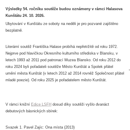
Výsledky 54. ročníku soutěže budou oznámeny v rámci Halasova
Kunštátu 24. 10. 2026.
Ubytování v Kunštátu ze soboty na neděli je pro pozvané zajištěno
bezplatně.
Literární soutěž Františka Halase probíhá nepřetržitě od roku 1972.
Nejprve pod hlavičkou Okresního kulturního střediska v Blansku, v
letech 1993 až 2011 pod patronací Muzea Blansko. Od roku 2012 do
roku 2024 byli pořadateli soutěže Město Kunštát a Spolek přátel
umění města Kunštát (v letech 2012 až 2014 rovněž Společnost přátel
mladé poezie). Od roku 2025 je pořadatelem město Kunštát.
V rámci knižní
Edice LSFH
dosud díky soutěži vyšlo dvanáct
debutových básnických sbírek:
Svazek 1. Pavel Zajíc: Ona místa (2013)