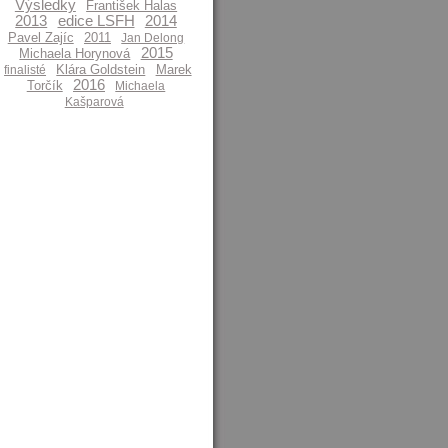
Výsledky
František Halas
2013
edice LSFH
2014
Pavel Zajíc
2011
Jan Delong
2015
Michaela Horynová
Klára Goldstein
Marek
finalisté
2016
Torčík
Michaela
Kašparová