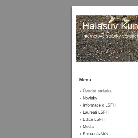
Halasův Kunš
Internetové stránky věnující
Menu
Úvodní stránka
Novinky
Informace o LSFH
Laureáti LSFH
Edice LSFH
Média
Kniha návštěv