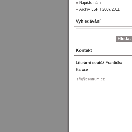
Napište nám
Archiv LSFH 2007/2011
Vyhledávání
Kontakt
Literární soutěž Františka
Halase
lsfh@cen
trum.cz