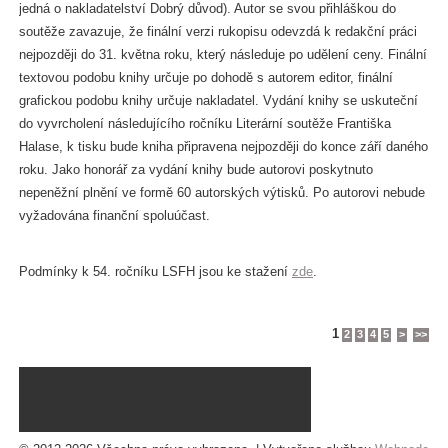
jedná o nakladatelství Dobrý důvod). Autor se svou přihláškou do
soutěže zavazuje, že finální verzi rukopisu odevzdá k redakční práci
nejpozději do 31. května roku, který následuje po udělení ceny. Finální
textovou podobu knihy určuje po dohodě s autorem editor, finální
grafickou podobu knihy určuje nakladatel. Vydání knihy se uskuteční
do vyvrcholení následujícího ročníku Literární soutěže Františka
Halase, k tisku bude kniha připravena nejpozději do konce září daného
roku. Jako honorář za vydání knihy bude autorovi poskytnuto
nepeněžní plnění ve formě 60 autorských výtisků. Po autorovi nebude
vyžadována finanční spoluúčast.
Podmínky k 54. ročníku LSFH jsou ke stažení
zde
.
1
2
3
4
5
>
>>