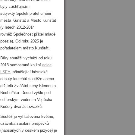
byly zaštiťujícími
subjekty
Spolek přátel umění
města Kunštát a
Město Kunštát
(v letech 2012-2014
rovněž Společnost přátel mladé
poezie). Od roku 2025 je
pořadatelem město Kunštát.
Díky soutěži vychází od roku
2013 samostaná knižní
edice
LSFH
, přinášející básnické
debuty laureátů soutěže anebo
držitelů Zvláštní ceny Klementa
Bochořáka. Dosud vyšlo pod
editorským vedením Vojtěcha
Kučery dvanáct svazků.
Soutěž je vyhlašována květnu,
uzavírka zasílání příspěvků
(napsaných v českém jazyce) je