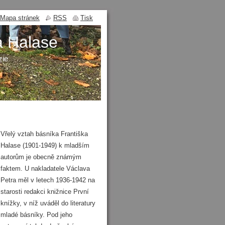
Mapa stránek
RSS
Tisk
a Halase
zie
Vřelý vztah básníka Františka
Halase (1901-1949) k mladším
autorům je obecně známým
faktem. U nakladatele Václava
Petra měl v letech 1936-1942 na
starosti redakci knižnice První
knížky, v níž uváděl do literatury
mladé básníky. Pod jeho